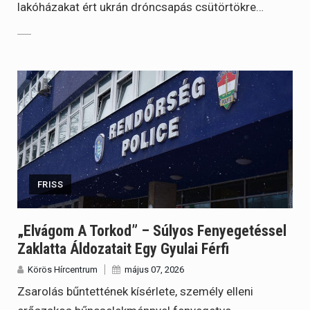
lakóházakat ért ukrán dróncsapás csütörtökre…
FRISS
„Elvágom A Torkod” – Súlyos Fenyegetéssel
Zaklatta Áldozatait Egy Gyulai Férfi
Körös Hírcentrum
május 07, 2026
Zsarolás bűntettének kísérlete, személy elleni