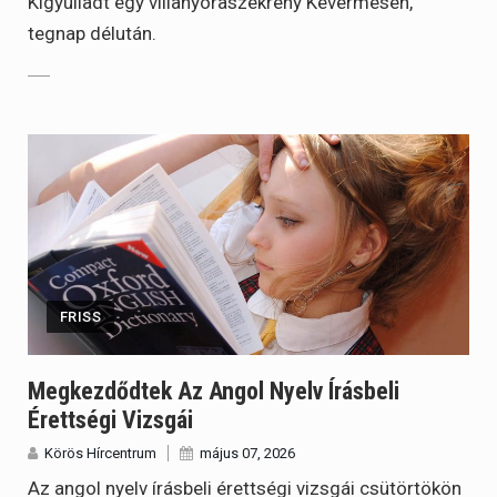
Kigyulladt egy villanyóraszekrény Kevermesen,
tegnap délután.
FRISS
Megkezdődtek Az Angol Nyelv Írásbeli
Érettségi Vizsgái
Körös Hírcentrum
május 07, 2026
Az angol nyelv írásbeli érettségi vizsgái csütörtökön