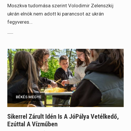
Moszkva tudomása szerint Volodimir Zelenszkij
ukrán elnök nem adott ki parancsot az ukrán
fegyveres…
BÉKÉS MEGYE
Sikerrel Zárult Idén Is A JóPálya Vetélkedő,
Ezúttal A Vízműben