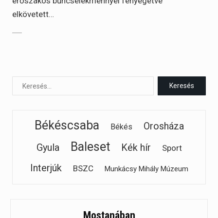
erőszakos bűncselekménnyel fenyegetve
elkövetett…
Békéscsaba
Orosháza
Békés
Baleset
Gyula
Kék hír
Sport
Interjúk
BSZC
Munkácsy Mihály Múzeum
Mostanában