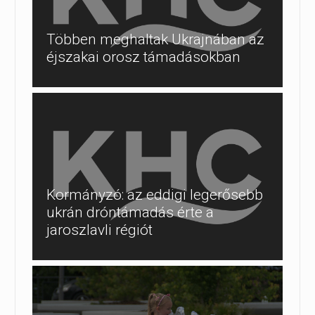
Többen meghaltak Ukrajnában az
éjszakai orosz támadásokban
Kormányzó: az eddigi legerősebb
ukrán dróntámadás érte a
jaroszlavli régiót