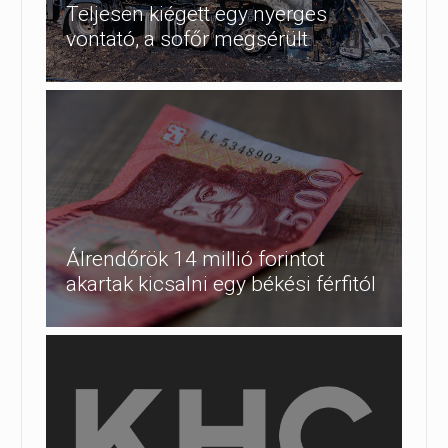
Teljesen kiégett egy nyerges
vontató, a sofőr megsérült
Álrendőrök 14 millió forintot
akartak kicsalni egy békési férfitól