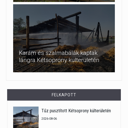
Karám és szalmabálák kaptak
lángra Kétsoprony külterületén
FELKAPOTT
Tűz pusztított Kétsoprony külterületén
2026-08-06