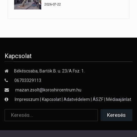
2026-07-22
Kapcsolat
Békéscsaba, Bartók B. u. 23/A Fsz. 1.
06703329113
mazan.zsolt@koroshircentrum.hu
Impresszum
|
Kapcsolat
|
Adatvédelem
|
ÁSZF
|
Médiaajánlat