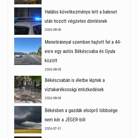
Halálos következménye lett a baleset
után hozott végzetes döntésnek
2026-08-05
Menetiránnyal szemben hajtott fel a 44-
esre egy autós Békéscsaba és Gyula
között
2026-08-03
Békéscsabán is életbe léptek a
víztakarékossági intézkedések
2026-08-03
Békésben a gazdák elsöprő többsége
nem kér a JÉGER-ből
2026-07-31