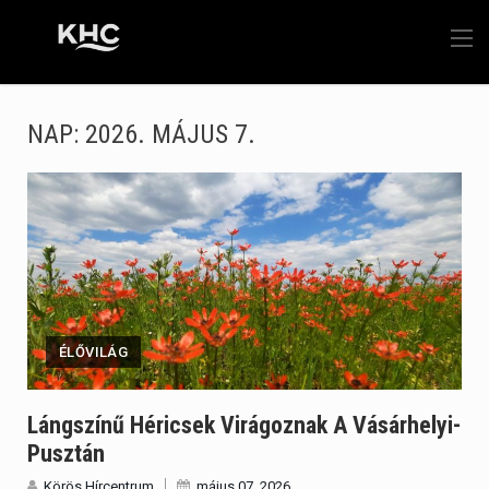
NAP:
2026. MÁJUS 7.
ÉLŐVILÁG
Lángszínű Héricsek Virágoznak A Vásárhelyi-
Pusztán
Körös Hírcentrum
május 07, 2026