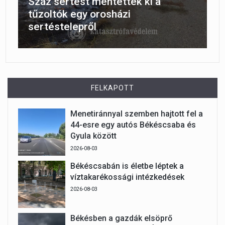
Száz sertést mentettek ki a
tűzoltók egy orosházi
sertéstelepről
FELKAPOTT
Menetiránnyal szemben hajtott fel a
44-esre egy autós Békéscsaba és
Gyula között
2026-08-03
Békéscsabán is életbe léptek a
víztakarékossági intézkedések
2026-08-03
Békésben a gazdák elsöprő