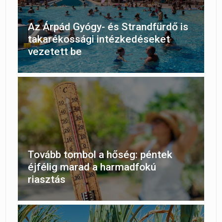
Az Árpád Gyógy- és Strandfürdő is
takarékossági intézkedéseket
vezetett be
Tovább tombol a hőség: péntek
éjfélig marad a harmadfokú
riasztás