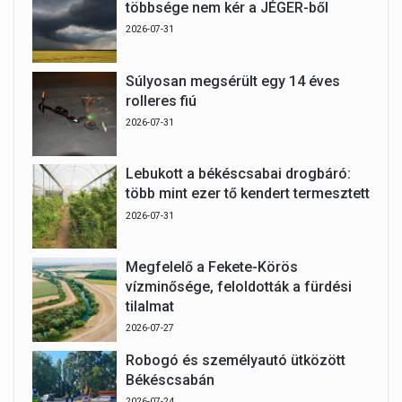
többsége nem kér a JÉGER-ből
2026-07-31
Súlyosan megsérült egy 14 éves
rolleres fiú
2026-07-31
Lebukott a békéscsabai drogbáró:
több mint ezer tő kendert termesztett
2026-07-31
Megfelelő a Fekete-Körös
vízminősége, feloldották a fürdési
tilalmat
2026-07-27
Robogó és személyautó ütközött
Békéscsabán
2026-07-24