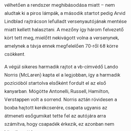
vélhetően a rendszer meghibásodása miatt – nem
aludtak ki a piros lámpák, a második startot pedig Arvid
Lindblad rajtrácson lefulladt versenyautójának mentése
miatt kellett halasztani. A mezőny így három felvezető
kört tett meg, mielőtt nekivágott volna a versenynek,
amelynek a távja ennek megfelelően 70-ről 68 körre
csökkent.
A végül sikeres harmadik rajtot a vb-címvédő Lando
Norris (McLaren) kapta el a legjobban, így a harmadik
pozícióból startolva elsőként fordult el az első
kanyarban. Mögötte Antonelli, Russell, Hamilton,
Verstappen volt a sorrend. Norris aztán rövidesen a
boxba hajtott kerékcserére, csapata ugyanis az
átmeneti esőgumikat tette fel az autójára arra
számítva, hogy csapadék érkezik, ez azonban nem