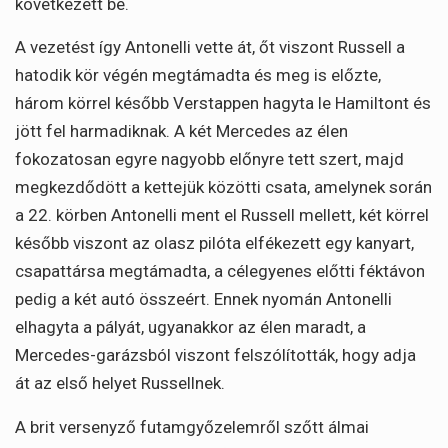
következett be.
A vezetést így Antonelli vette át, őt viszont Russell a
hatodik kör végén megtámadta és meg is előzte,
három körrel később Verstappen hagyta le Hamiltont és
jött fel harmadiknak. A két Mercedes az élen
fokozatosan egyre nagyobb előnyre tett szert, majd
megkezdődött a kettejük közötti csata, amelynek során
a 22. körben Antonelli ment el Russell mellett, két körrel
később viszont az olasz pilóta elfékezett egy kanyart,
csapattársa megtámadta, a célegyenes előtti féktávon
pedig a két autó összeért. Ennek nyomán Antonelli
elhagyta a pályát, ugyanakkor az élen maradt, a
Mercedes-garázsból viszont felszólították, hogy adja
át az első helyet Russellnek.
A brit versenyző futamgyőzelemről szőtt álmai