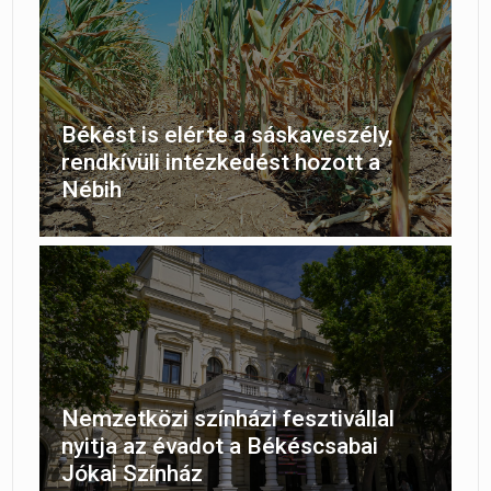
Békést is elérte a sáskaveszély,
rendkívüli intézkedést hozott a
Nébih
Nemzetközi színházi fesztivállal
nyitja az évadot a Békéscsabai
Jókai Színház