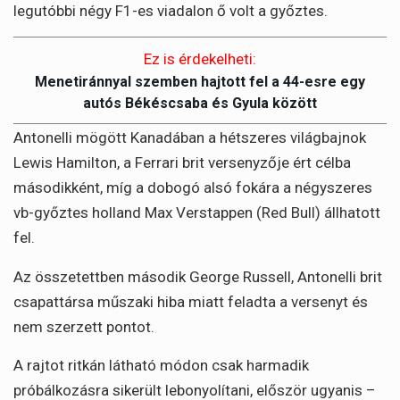
legutóbbi négy F1-es viadalon ő volt a győztes.
Ez is érdekelheti:
Menetiránnyal szemben hajtott fel a 44-esre egy
autós Békéscsaba és Gyula között
Antonelli mögött Kanadában a hétszeres világbajnok
Lewis Hamilton, a Ferrari brit versenyzője ért célba
másodikként, míg a dobogó alsó fokára a négyszeres
vb-győztes holland Max Verstappen (Red Bull) állhatott
fel.
Az összetettben második George Russell, Antonelli brit
csapattársa műszaki hiba miatt feladta a versenyt és
nem szerzett pontot.
A rajtot ritkán látható módon csak harmadik
próbálkozásra sikerült lebonyolítani, először ugyanis –