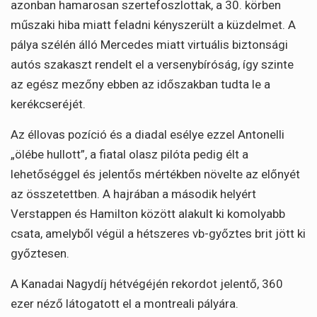
azonban hamarosan szertefoszlottak, a 30. körben
műszaki hiba miatt feladni kényszerült a küzdelmet. A
pálya szélén álló Mercedes miatt virtuális biztonsági
autós szakaszt rendelt el a versenybíróság, így szinte
az egész mezőny ebben az időszakban tudta le a
kerékcseréjét.
Az éllovas pozíció és a diadal esélye ezzel Antonelli
„ölébe hullott”, a fiatal olasz pilóta pedig élt a
lehetőséggel és jelentős mértékben növelte az előnyét
az összetettben. A hajrában a második helyért
Verstappen és Hamilton között alakult ki komolyabb
csata, amelyből végül a hétszeres vb-győztes brit jött ki
győztesen.
A Kanadai Nagydíj hétvégéjén rekordot jelentő, 360
ezer néző látogatott el a montreali pályára.