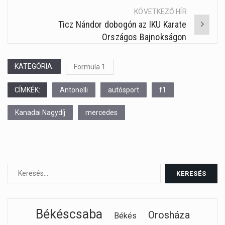
KÖVETKEZŐ HÍR
Ticz Nándor dobogón az IKU Karate
Országos Bajnokságon
KATEGÓRIA:
Formula 1
CÍMKÉK:
Antonelli
autósport
f1
Kanadai Nagydíj
mercedes
Békéscsaba
Orosháza
Békés