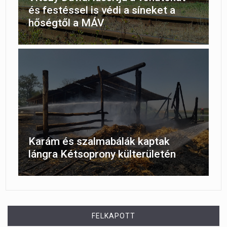
és festéssel is védi a síneket a
hőségtől a MÁV
Karám és szalmabálák kaptak
lángra Kétsoprony külterületén
FELKAPOTT