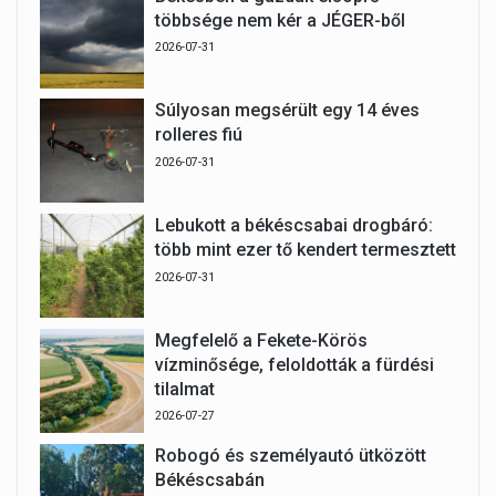
többsége nem kér a JÉGER-ből
2026-07-31
Súlyosan megsérült egy 14 éves
rolleres fiú
2026-07-31
Lebukott a békéscsabai drogbáró:
több mint ezer tő kendert termesztett
2026-07-31
Megfelelő a Fekete-Körös
vízminősége, feloldották a fürdési
tilalmat
2026-07-27
Robogó és személyautó ütközött
Békéscsabán