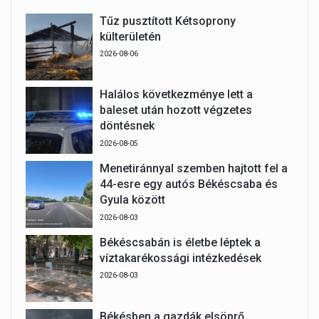
Tűz pusztított Kétsoprony
külterületén
2026-08-06
Halálos következménye lett a
baleset után hozott végzetes
döntésnek
2026-08-05
Menetiránnyal szemben hajtott fel a
44-esre egy autós Békéscsaba és
Gyula között
2026-08-03
Békéscsabán is életbe léptek a
víztakarékossági intézkedések
2026-08-03
Békésben a gazdák elsöprő