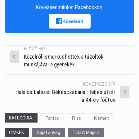
Kövessen minket Facebookon!
Követem!
ELŐZŐ HÍR
Közelről ismerkedhettek a tűzoltók
Post
munkájával a gyerekek
navigation
KÖVETKEZŐ HÍR
Halálos baleset Békéscsabánál: teljes útzár
a 44-es főúton
KATEGÓRIA:
Fontos
Friss
Kiemelt
CÍMKÉK:
Saját anyag
TISZA Majális