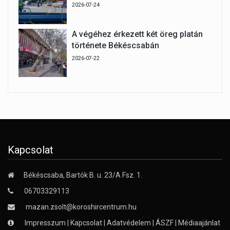
2026-07-24
A végéhez érkezett két öreg platán
története Békéscsabán
2026-07-22
Kapcsolat
Békéscsaba, Bartók B. u. 23/A Fsz. 1.
06703329113
mazan.zsolt@koroshircentrum.hu
Impresszum
|
Kapcsolat
|
Adatvédelem
|
ÁSZF
|
Médiaajánlat