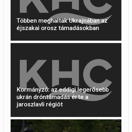
Többen meghaltak Ukrajnában az
éjszakai orosz támadásokban
Kormányzó: az eddigi legerősebb
ukrán dróntámadás érte a
jaroszlavli régiót