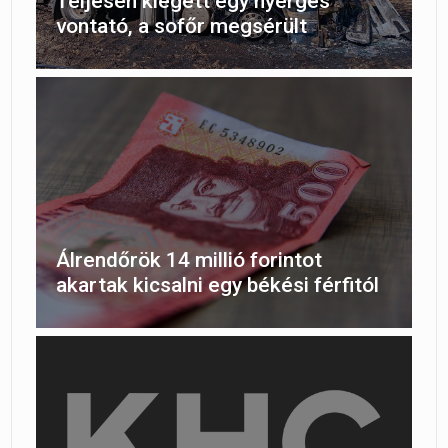
Teljesen kiégett egy nyerges
vontató, a sofőr megsérült
Álrendőrök 14 millió forintot
akartak kicsalni egy békési férfitól