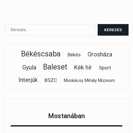
Békéscsaba
Orosháza
Békés
Baleset
Gyula
Kék hír
Sport
Interjúk
BSZC
Munkácsy Mihály Múzeum
Mostanában