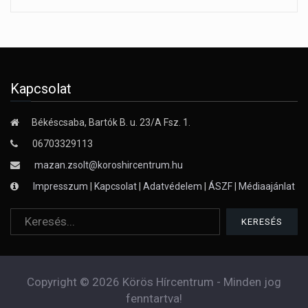
Kapcsolat
Békéscsaba, Bartók B. u. 23/A Fsz. 1.
06703329113
mazan.zsolt@koroshircentrum.hu
Impresszum
|
Kapcsolat
|
Adatvédelem
|
ÁSZF
|
Médiaajánlat
Copyright © 2026 Körös Hírcentrum - Minden jog
fenntartva!