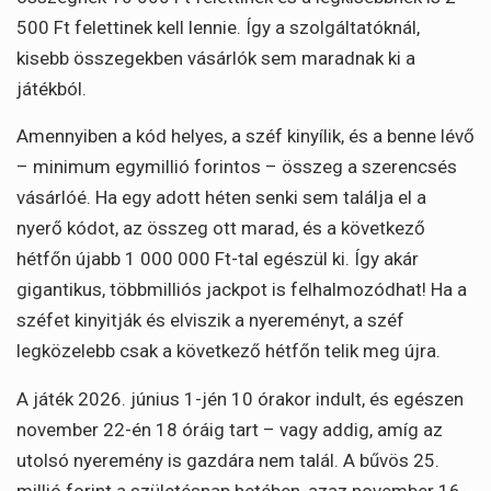
500 Ft felettinek kell lennie. Így a szolgáltatóknál,
kisebb összegekben vásárlók sem maradnak ki a
játékból.
Amennyiben a kód helyes, a széf kinyílik, és a benne lévő
– minimum egymillió forintos – összeg a szerencsés
vásárlóé. Ha egy adott héten senki sem találja el a
nyerő kódot, az összeg ott marad, és a következő
hétfőn újabb 1 000 000 Ft-tal egészül ki. Így akár
gigantikus, többmilliós jackpot is felhalmozódhat! Ha a
széfet kinyitják és elviszik a nyereményt, a széf
legközelebb csak a következő hétfőn telik meg újra.
A játék 2026. június 1-jén 10 órakor indult, és egészen
november 22-én 18 óráig tart – vagy addig, amíg az
utolsó nyeremény is gazdára nem talál. A bűvös 25.
millió forint a születésnap hetében, azaz november 16-