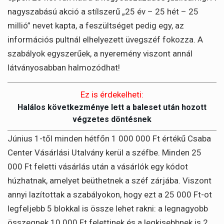
nagyszabású akció a stílszerű „25 év – 25 hét – 25
millió” nevet kapta, a feszültséget pedig egy, az
információs pultnál elhelyezett üvegszéf fokozza. A
szabályok egyszerűek, a nyeremény viszont annál
látványosabban halmozódhat!
Ez is érdekelheti:
Halálos következménye lett a baleset után hozott
végzetes döntésnek
Június 1-től minden hétfőn 1 000 000 Ft értékű Csaba
Center Vásárlási Utalvány kerül a széfbe. Minden 25
000 Ft feletti vásárlás után a vásárlók egy kódot
húzhatnak, amelyet beüthetnek a széf zárjába. Viszont
annyi lazítottak a szabályokon, hogy ezt a 25 000 Ft-ot
legfeljebb 5 blokkal is össze lehet rakni: a legnagyobb
összegnek 10 000 Ft felettinek és a legkisebbnek is 2