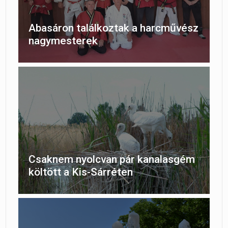
Abasáron találkoztak a harcművész
nagymesterek
Csaknem nyolcvan pár kanalasgém
költött a Kis-Sárréten