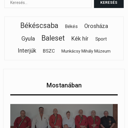
Békéscsaba
Orosháza
Békés
Baleset
Gyula
Kék hír
Sport
Interjúk
BSZC
Munkácsy Mihály Múzeum
Mostanában