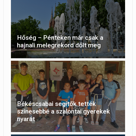
Hőség – Pénteken már csak a
hajnali melegrekord dőlt meg
Békéscsabai segítők tették
színesebbé a szalontai gyerekek
nyarát