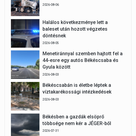
2026-08-06
Halálos következménye lett a
baleset után hozott végzetes
döntésnek
2026-08-05
Menetiránnyal szemben hajtott fel a
44-esre egy autós Békéscsaba és
Gyula között
2026-08-03
Békéscsabán is életbe léptek a
víztakarékossági intézkedések
2026-08-03
Békésben a gazdák elsöprő
többsége nem kér a JÉGER-ből
2026-07-31