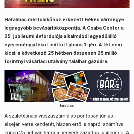
Hatalmas mérföldkőhöz érkezett Békés vármegye
legnagyobb bevásárlóközpontja. A Csaba Center a
25. jubileumi évfordulója alkalmából egyedülálló
nyereményjátékot indított június 1-jén. A tét nem
kicsi: a következő 25 hétben összesen 25 millió
forintnyi vásárlási utalvány találhat gazdára.
hirdetés
A születésnapi visszaszámlálás pontosan június
elsején vette kezdetét, hiszen ettől a naptól számítva
éppen 25 hét van hátra a negyedszázados jubileumig. A