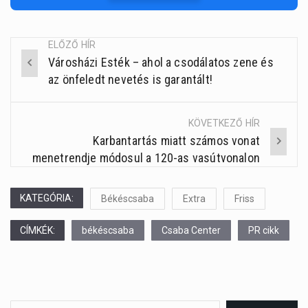
ELŐZŐ HÍR
Városházi Esték – ahol a csodálatos zene és
Post
az önfeledt nevetés is garantált!
navigation
KÖVETKEZŐ HÍR
Karbantartás miatt számos vonat
menetrendje módosul a 120-as vasútvonalon
KATEGÓRIA:
Békéscsaba
Extra
Friss
CÍMKÉK:
békéscsaba
Csaba Center
PR cikk