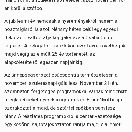
án kerül a széfbe.
A jubileumi év nemcsak a nyereményekről, hanem a
nosztalgiáról is szól. Néhány héten belül egy egyedi
dekoráció változtatja képgalériává a Csaba Center
légterét. A belógatott zászlókon évről évre követhetjük
majd végig az elmúlt 25 év történetét, az
alapkőletételtől egészen napjainkig.
Az ünnepségsorozat csúcspontja természetesen a
novemberi születésnapi gála lesz. November 21-én,
szombaton fergeteges programokkal várnak mindenkit:
a legkisebbeket gyerekprogramok és BrandNyúl bulija
szórakoztatja majd, de sztárfellépőkben sem lesz
hiány. A részletes programokról a center vezetősége
egy későbbi sajtótájékoztatón rántja majd le a leplet.