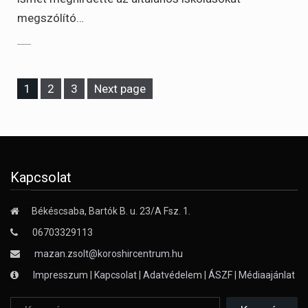
megszólító…
Page
Page
Page
1
2
3
Next page
Kapcsolat
Békéscsaba, Bartók B. u. 23/A Fsz. 1.
06703329113
mazan.zsolt@koroshircentrum.hu
Impresszum
|
Kapcsolat
|
Adatvédelem
|
ÁSZF
|
Médiaajánlat