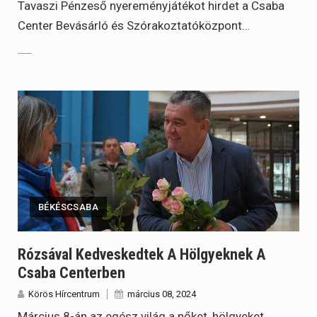
Tavaszi Pénzeső nyereményjátékot hirdet a Csaba
Center Bevásárló és Szórakoztatóközpont…
BÉKÉSCSABA
Rózsával Kedveskedtek A Hölgyeknek A
Csaba Centerben
Körös Hírcentrum
március 08, 2024
Március 8-án az egész világ a nőket, hölgyeket,