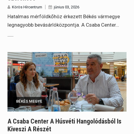
Körös Hírcentrum
június 03, 2026
Hatalmas mérföldkőhöz érkezett Békés vármegye
legnagyobb bevásárlóközpontja. A Csaba Center…
BÉKÉS MEGYE
A Csaba Center A Húsvéti Hangolódásból Is
Kiveszi A Részét