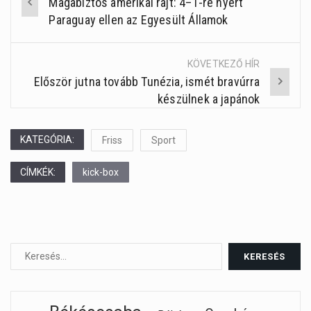
Magabiztos amerikai rajt: 4–1-re nyert
Post
Paraguay ellen az Egyesült Államok
navigation
KÖVETKEZŐ HÍR
Először jutna tovább Tunézia, ismét bravúrra
készülnek a japánok
KATEGÓRIA:
Friss
Sport
CÍMKÉK:
kick-box