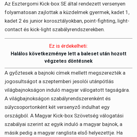
Az Esztergomi Kick-box SE által rendezett versenyen
folyamatosan zajlottak a küzdelmek gyermek, kadet 1,
kadet 2 és junior korosztályokban, point-fighting, light-
contact és kick-light szabályrendszerekben.
Ez is érdekelheti:
Halálos következménye lett a baleset után hozott
végzetes döntésnek
A győztesek a bajnoki címek mellett megszerezték a
jogosultságot a szeptemberi jesolói utánpótlás
világbajnokságon induló magyar válogatott tagságára.
A világbajnokságon szabályrendszerenként és
súlycsoportonként két versenyző indulhat egy
országból. A Magyar Kick-box Szövetség válogatási
szabályai szerint az egyik induló a magyar bajnok, a
másik pedig a magyar ranglista első helyezettje. Ha