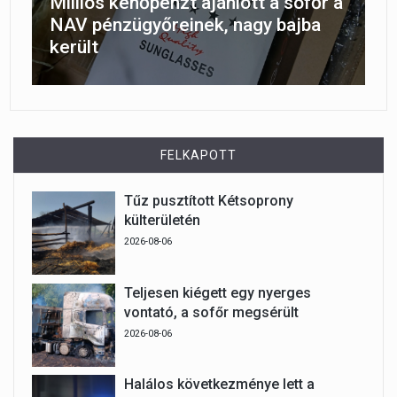
Milliós kenőpénzt ajánlott a sofőr a
NAV pénzügyőreinek, nagy bajba
került
FELKAPOTT
Tűz pusztított Kétsoprony
külterületén
2026-08-06
Teljesen kiégett egy nyerges
vontató, a sofőr megsérült
2026-08-06
Halálos következménye lett a