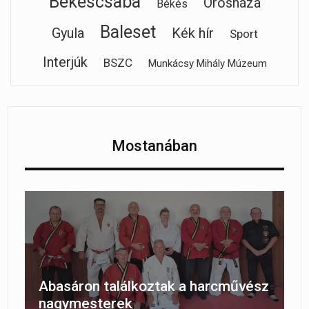
Békéscsaba
Orosháza
Békés
Baleset
Gyula
Kék hír
Sport
Interjúk
BSZC
Munkácsy Mihály Múzeum
Mostanában
Abasáron találkoztak a harcművész
nagymesterek