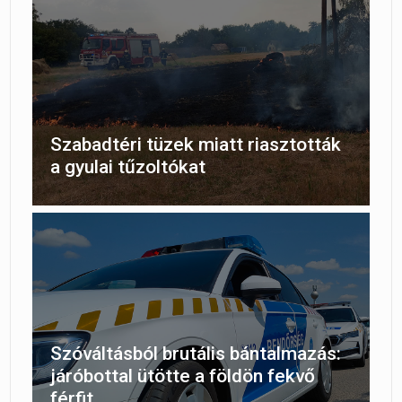
Szabadtéri tüzek miatt riasztották
a gyulai tűzoltókat
Szóváltásból brutális bántalmazás:
járóbottal ütötte a földön fekvő
férfit