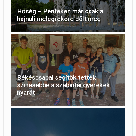
Hőség – Pénteken már csak a
hajnali melegrekord dőlt meg
Békéscsabai segítők tették
színesebbé a szalontai gyerekek
nyarát