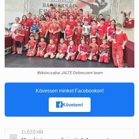
Békéscsabai JALTE Debreczeni team
Kövessen minket Facebookon!
Követem!
ELŐZŐ HÍR