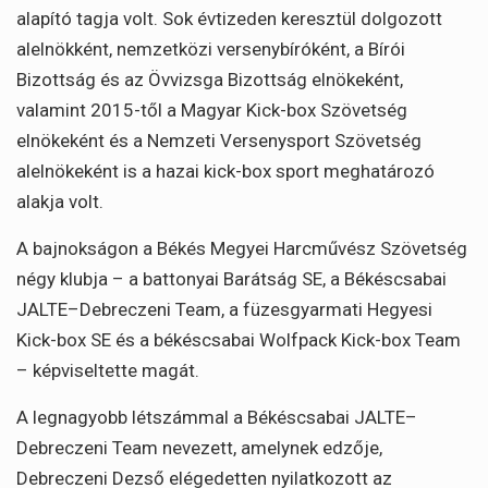
alapító tagja volt. Sok évtizeden keresztül dolgozott
alelnökként, nemzetközi versenybíróként, a Bírói
Bizottság és az Övvizsga Bizottság elnökeként,
valamint 2015-től a Magyar Kick-box Szövetség
elnökeként és a Nemzeti Versenysport Szövetség
alelnökeként is a hazai kick-box sport meghatározó
alakja volt.
A bajnokságon a Békés Megyei Harcművész Szövetség
négy klubja – a battonyai Barátság SE, a Békéscsabai
JALTE–Debreczeni Team, a füzesgyarmati Hegyesi
Kick-box SE és a békéscsabai Wolfpack Kick-box Team
– képviseltette magát.
A legnagyobb létszámmal a Békéscsabai JALTE–
Debreczeni Team nevezett, amelynek edzője,
Debreczeni Dezső elégedetten nyilatkozott az