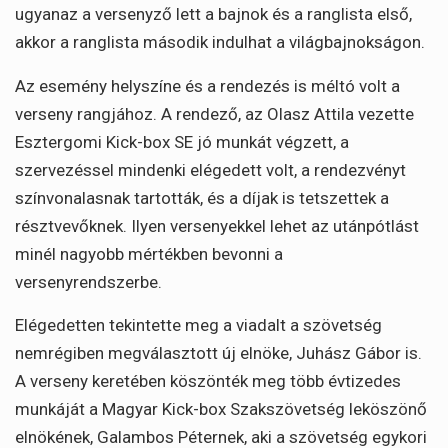
ugyanaz a versenyző lett a bajnok és a ranglista első,
akkor a ranglista második indulhat a világbajnokságon.
Az esemény helyszíne és a rendezés is méltó volt a
verseny rangjához. A rendező, az Olasz Attila vezette
Esztergomi Kick-box SE jó munkát végzett, a
szervezéssel mindenki elégedett volt, a rendezvényt
színvonalasnak tartották, és a díjak is tetszettek a
résztvevőknek. Ilyen versenyekkel lehet az utánpótlást
minél nagyobb mértékben bevonni a
versenyrendszerbe.
Elégedetten tekintette meg a viadalt a szövetség
nemrégiben megválasztott új elnöke, Juhász Gábor is.
A verseny keretében köszönték meg több évtizedes
munkáját a Magyar Kick-box Szakszövetség leköszönő
elnökének, Galambos Péternek, aki a szövetség egykori