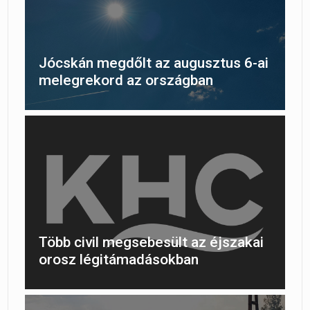
Jócskán megdőlt az augusztus 6-ai
melegrekord az országban
Több civil megsebesült az éjszakai
orosz légitámadásokban