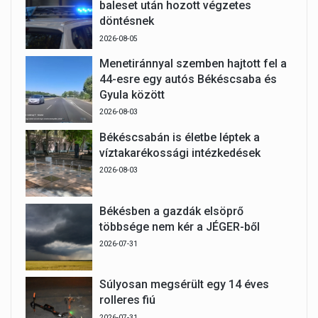
baleset után hozott végzetes
döntésnek
2026-08-05
Menetiránnyal szemben hajtott fel a
44-esre egy autós Békéscsaba és
Gyula között
2026-08-03
Békéscsabán is életbe léptek a
víztakarékossági intézkedések
2026-08-03
Békésben a gazdák elsöprő
többsége nem kér a JÉGER-ből
2026-07-31
Súlyosan megsérült egy 14 éves
rolleres fiú
2026-07-31