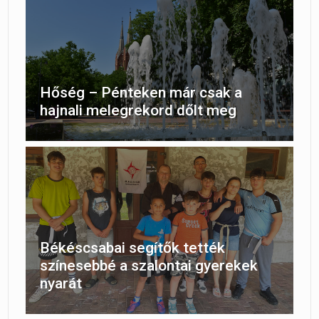
Hőség – Pénteken már csak a
hajnali melegrekord dőlt meg
Békéscsabai segítők tették
színesebbé a szalontai gyerekek
nyarát