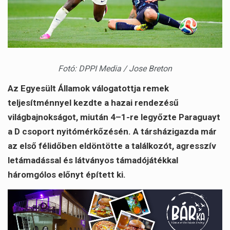
Fotó: DPPI Media / Jose Breton
Az Egyesült Államok válogatottja remek
teljesítménnyel kezdte a hazai rendezésű
világbajnokságot, miután 4–1-re legyőzte Paraguayt
a D csoport nyitómérkőzésén. A társházigazda már
az első félidőben eldöntötte a találkozót, agresszív
letámadással és látványos támadójátékkal
háromgólos előnyt épített ki.