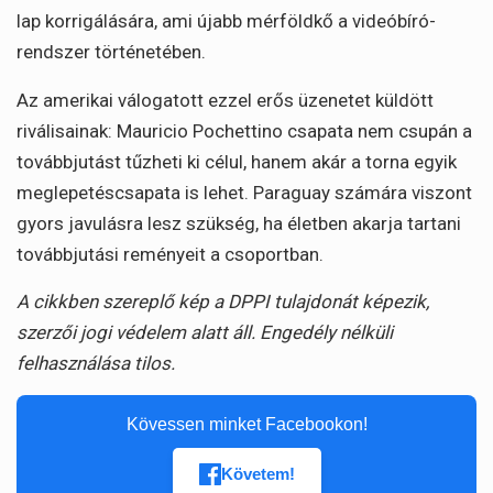
lap korrigálására, ami újabb mérföldkő a videóbíró-
rendszer történetében.
Az amerikai válogatott ezzel erős üzenetet küldött
riválisainak: Mauricio Pochettino csapata nem csupán a
továbbjutást tűzheti ki célul, hanem akár a torna egyik
meglepetéscsapata is lehet. Paraguay számára viszont
gyors javulásra lesz szükség, ha életben akarja tartani
továbbjutási reményeit a csoportban.
A cikkben szereplő kép a DPPI tulajdonát képezik,
szerzői jogi védelem alatt áll. Engedély nélküli
felhasználása tilos.
Kövessen minket Facebookon!
Követem!