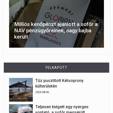
Milliós kenőpénzt ajánlott a sofőr a
NAV pénzügyőreinek, nagy bajba
került
FELKAPOTT
Tűz pusztított Kétsoprony
külterületén
2026-08-06
Teljesen kiégett egy nyerges
vontató, a sofőr megsérült