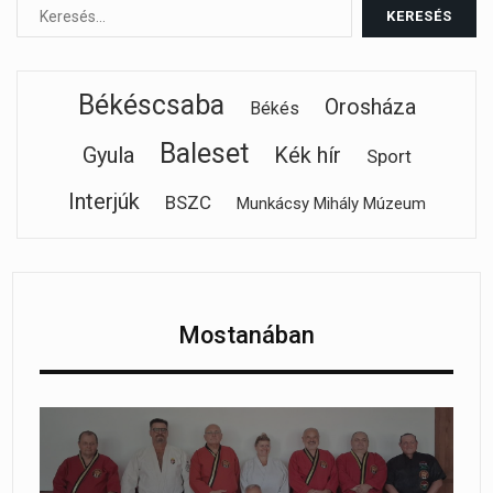
Békéscsaba
Orosháza
Békés
Baleset
Gyula
Kék hír
Sport
Interjúk
BSZC
Munkácsy Mihály Múzeum
Mostanában