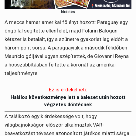
hirdetés
A meccs hamar amerikai fölényt hozott: Paraguay egy
öngóllal segítette ellenfelét, majd Folarin Balogun
kétszer is betalált, így a szünetre gyakorlatilag eldőlt a
három pont sorsa. A paraguayiak a második félidőben
Maurício góljával ugyan szépítettek, de Giovanni Reyna
a hosszabbításban feltette a koronát az amerikai
teljesítményre.
Ez is érdekelheti:
Halálos következménye lett a baleset után hozott
végzetes döntésnek
A találkozó egyik érdekessége volt, hogy
világbajnokságon először alkalmaztak VAR-
beavatkozást tévesen azonosított játékos miatti sárga