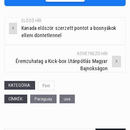
ELŐZŐ HÍR
Kanada először szerzett pontot a bosnyákok
Post
elleni döntetlennel
navigation
KÖVETKEZŐ HÍR
Éremzuhatag a Kick-box Utánpótlás Magyar
Bajnokságon
KATEGÓRIA:
Foci
CÍMKÉK:
Paraguay
usa