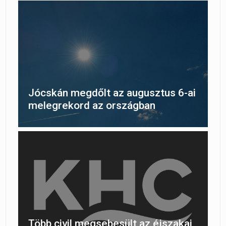
Jócskán megdőlt az augusztus 6-ai
melegrekord az országban
Több civil megsebesült az éjszakai