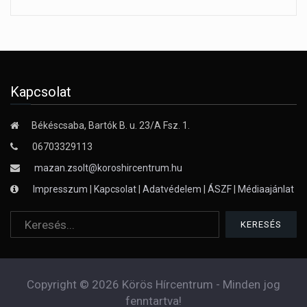
Kapcsolat
Békéscsaba, Bartók B. u. 23/A Fsz. 1.
06703329113
mazan.zsolt@koroshircentrum.hu
Impresszum
|
Kapcsolat
|
Adatvédelem
|
ÁSZF
|
Médiaajánlat
Copyright © 2026 Körös Hírcentrum - Minden jog
fenntartva!