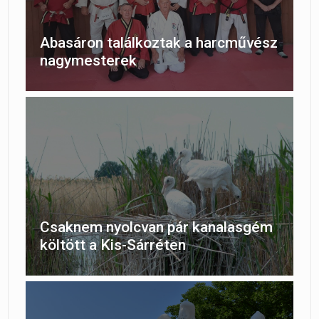
Abasáron találkoztak a harcművész
nagymesterek
Csaknem nyolcvan pár kanalasgém
költött a Kis-Sárréten