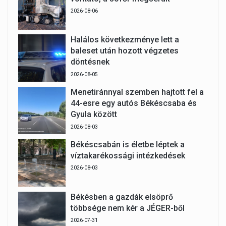
2026-08-06
Halálos következménye lett a
baleset után hozott végzetes
döntésnek
2026-08-05
Menetiránnyal szemben hajtott fel a
44-esre egy autós Békéscsaba és
Gyula között
2026-08-03
Békéscsabán is életbe léptek a
víztakarékossági intézkedések
2026-08-03
Békésben a gazdák elsöprő
többsége nem kér a JÉGER-ből
2026-07-31