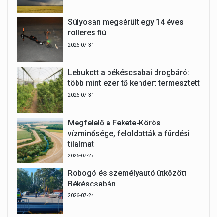
Súlyosan megsérült egy 14 éves
rolleres fiú
2026-07-31
Lebukott a békéscsabai drogbáró:
több mint ezer tő kendert termesztett
2026-07-31
Megfelelő a Fekete-Körös
vízminősége, feloldották a fürdési
tilalmat
2026-07-27
Robogó és személyautó ütközött
Békéscsabán
2026-07-24