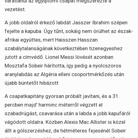
váratlanul az egyiptomi csapat megszerezte a
vezetést.
A jobb oldalról érkező labdát Jasszer Ibrahim szépen
fejelte a kapuba. Úgy tűnt, sokáig nem örülhet az észak-
afrikai együttes, mert Haisszen Hasszan
szabálytalanságának következtében tizenegyeshez
jutott a címvédő. Lionel Messi lövését azonban
Mosztafa Sobeir hárította, így pedig a nyolcszoros
aranylabdás az Algéria elleni csoportmérkőzés után
újabb büntetőt hibázott
A csapatkapitány gyorsan próbált javítani, és a 31.
percben majd’ harminc méterről végzett el
szabadrúgást, csavarása után a labda a jobb kapufáról
vágódott oldalra. Közben Alexis Mac Allister is közel
állt a gólszerzéshez, de hétméteres fejesénél Sobeir