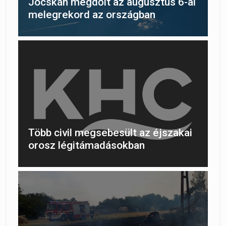
Jócskán megdőlt az augusztus 6-ai
melegrekord az országban
Több civil megsebesült az éjszakai
orosz légitámadásokban