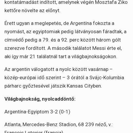
kontatámadást indított, amelynek végén Mosztafa Ziko
kettőre növelte az előnyt.
Érett ugyan a meglepetés, de Argentína fokozta a
nyomást, az egyiptomiak pedig látványosan fáradtak, a
címvédő pedig a 79. és a 92. perc között három gólt
szerezve fordított. A második találatot Messi érte el,
aki így már 21 találatnál tart a világbajnokságokon.
Az argentin válogatott a nyolc között vasárnap –
közép-európai idő szerint – 3 órától a Svájc-Kolumbia
párharc győztesével játszik Kansas Cityben.
Világbajnokság, nyolcaddöntő:
Argentína-Egyiptom 3-2 (0-1)
Atlanta, Mercedes-Benz Stadion, 68 239 néző, v.:
Francois Letexier (francia)