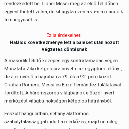
rendezkedett be. Lionel Messi még az első félidőben
egyenlíthetett volna, de kihagyta ezen a vb-n a második
tizenegyesét is.
Ez is érdekelheti:
Halálos következménye lett a baleset után hozott
végzetes döntésnek
A második félidő közepén egy kontratámadás végén
Mosztafa Ziko kétgólosra növelte az egyiptomi előnyt,
de a címvédő a hajrában a 79. és a 92. perc között
Cristian Romero, Messi és Enzo Fernández találataival
fordított. A háromszoros világbajnok először nyert
mérkőzést világbajnokságon kétgólos hátrányból.
Feszült hangulatban, néhány alattomos
szabálytalansággal indult a mérkőzés, majd némileg