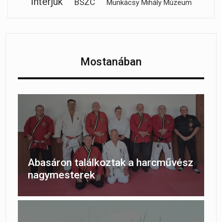
Interjúk
BSZC
Munkácsy Mihály Múzeum
Mostanában
Abasáron találkoztak a harcművész
nagymesterek