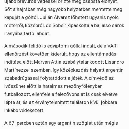
újabb bravúros védéssel őrizte meg csapata előnyét.
Sőt a hajrában még nagyobb helyzetben mentette meg
kapuját a góltól, Julián Álvarez lőhetett ugyanis nyolc
méterről, középről, de Sobeir kipaskolta a bal alsó sarok
irányába tartó labdát.
A második félidő is egyiptomi góllal indult, de a VAR-
ellenőrzést követően kiderült, hogy az ellentámadás
indítása előtt Marvan Attia szabálytalankodott Lisandro
Martínezzel szemben, így középkezdés helyett argentin
szabadrúgással folytatódott a játék. A címvédő az
ivószünet előtt is hatalmas mezőnyfölényben
futballozott, ellenfele a felezővonalat is csak elvétve
lépte át, és az érvénytelenített találaton kívül jobbára
inkább védekezett.
A 67. percben aztán egy argentin szöglet után mégis