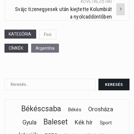
KÖVETKEZŐ HÍR
Svájc tizenegyesek után kiejtette Kolumbiát
a nyolcaddöntőben
KATEGÓRIA:
Foci
CÍMKÉK:
Argentína
Békéscsaba
Orosháza
Békés
Baleset
Gyula
Kék hír
Sport