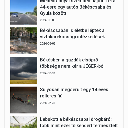
Menetiránnyal szemben hajtott fel a
44-esre egy autós Békéscsaba és
Gyula között
2026-08-03
Békéscsabán is életbe léptek a
víztakarékossági intézkedések
2026-08-03
Békésben a gazdák elsöprő
többsége nem kér a JÉGER-ből
2026-07-31
Súlyosan megsérült egy 14 éves
rolleres fiú
2026-07-31
Lebukott a békéscsabai drogbáró:
több mint ezer tő kendert termesztett