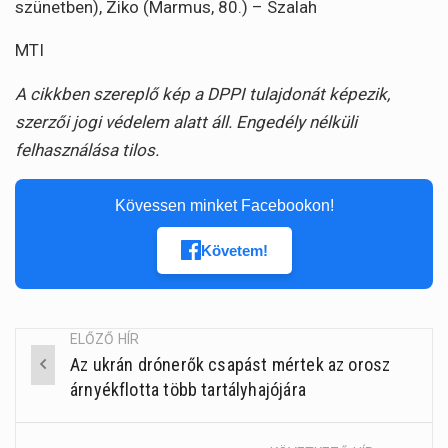
szünetben), Ziko (Marmus, 80.) – Szalah
MTI
A cikkben szereplő kép a DPPI tulajdonát képezik,
szerzői jogi védelem alatt áll. Engedély nélküli
felhasználása tilos.
Kövessen minket Facebookon!
Követem!
ELŐZŐ HÍR
Az ukrán drónerők csapást mértek az orosz
Post
árnyékflotta több tartályhajójára
navigation