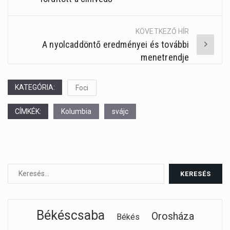
navigation
KÖVETKEZŐ HÍR
A nyolcaddöntő eredményei és további
menetrendje
KATEGÓRIA:
Foci
CÍMKÉK:
Kolumbia
svájc
Békéscsaba
Orosháza
Békés