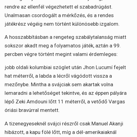
rendre az ellenfél végezhetett el szabadrúgást.
Unalmasan csordogált a mérkőzés, és a rendes
játékrész végéig nem történt különösebb izgalom.
A hosszabbításban a rengeteg szabálytalanság miatt
sokszor akadt meg a folyamatos játék, aztán a 99.
percben végre történt megint valami érdemleges:
jobb oldali kolumbiai szöglet után Jhon Lucumí fejelt
hat méterről, a labda a lécről vágódott vissza a
mezőnybe. Mintha a svájciak sem akartak volna
lemaradni a lehetőséget tekintve, és az éppen pályára
lépő Zeki Amdouni lőtt 11 méterről, a vetődő Vargas
óriási bravúrral mentett.
A tizenegyeseknél svájci részről csak Manuel Akanji
hibázott, a kapu fölé lőtt, míg a dél-amerikaiaknál