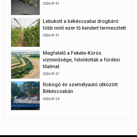
2026-07-31
Lebukott a békéscsabai drogbáró:
több mint ezer tő kendert termesztett
2026-07-31
Megfelelő a Fekete-Körös
vízminősége, feloldották a fürdési
tilalmat
2026-07-27
Robogó és személyautó ütközött
Békéscsabán
2026-07-24