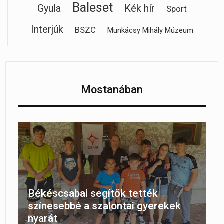
Baleset
Gyula
Kék hír
Sport
Interjúk
BSZC
Munkácsy Mihály Múzeum
Mostanában
Békéscsabai segítők tették
színesebbé a szalontai gyerekek
nyarát