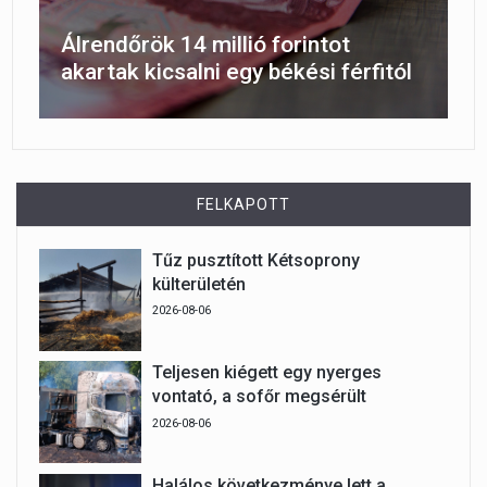
Álrendőrök 14 millió forintot
akartak kicsalni egy békési férfitól
FELKAPOTT
Tűz pusztított Kétsoprony
külterületén
2026-08-06
Teljesen kiégett egy nyerges
vontató, a sofőr megsérült
2026-08-06
Halálos következménye lett a