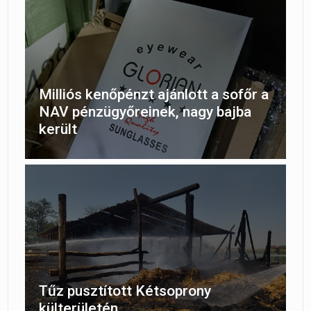
Milliós kenőpénzt ajánlott a sofőr a
NAV pénzügyőreinek, nagy bajba
került
Tűz pusztított Kétsoprony
külterületén