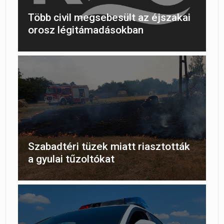
Több civil megsebesült az éjszakai
orosz légitámadásokban
Szabadtéri tüzek miatt riasztották
a gyulai tűzoltókat