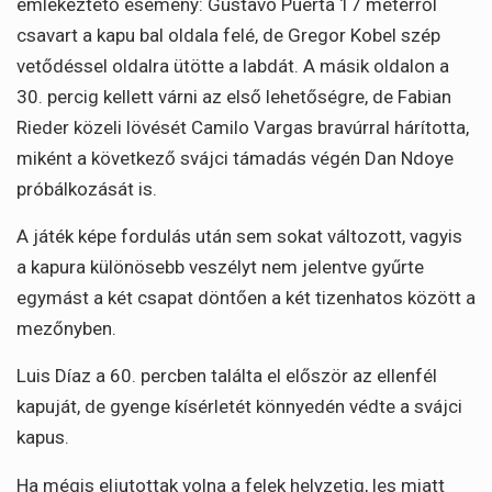
emlékeztető esemény: Gustavo Puerta 17 méterről
csavart a kapu bal oldala felé, de Gregor Kobel szép
vetődéssel oldalra ütötte a labdát. A másik oldalon a
30. percig kellett várni az első lehetőségre, de Fabian
Rieder közeli lövését Camilo Vargas bravúrral hárította,
miként a következő svájci támadás végén Dan Ndoye
próbálkozását is.
A játék képe fordulás után sem sokat változott, vagyis
a kapura különösebb veszélyt nem jelentve gyűrte
egymást a két csapat döntően a két tizenhatos között a
mezőnyben.
Luis Díaz a 60. percben találta el először az ellenfél
kapuját, de gyenge kísérletét könnyedén védte a svájci
kapus.
Ha mégis eljutottak volna a felek helyzetig, les miatt