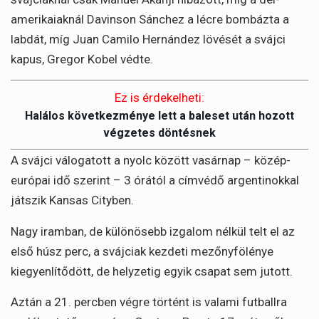
amerikaiaknál Davinson Sánchez a lécre bombázta a
labdát, míg Juan Camilo Hernández lövését a svájci
kapus, Gregor Kobel védte.
Ez is érdekelheti:
Halálos következménye lett a baleset után hozott
végzetes döntésnek
A svájci válogatott a nyolc között vasárnap – közép-
európai idő szerint – 3 órától a címvédő argentinokkal
játszik Kansas Cityben.
Nagy iramban, de különösebb izgalom nélkül telt el az
első húsz perc, a svájciak kezdeti mezőnyfölénye
kiegyenlítődött, de helyzetig egyik csapat sem jutott.
Aztán a 21. percben végre történt is valami futballra