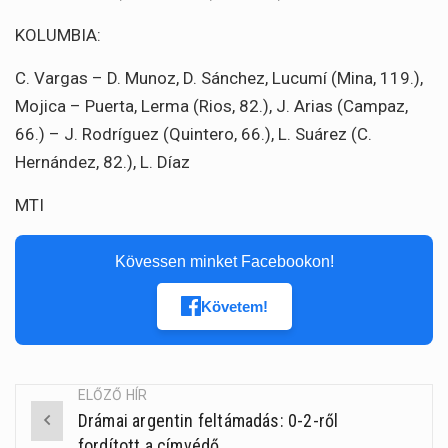
KOLUMBIA:
C. Vargas – D. Munoz, D. Sánchez, Lucumí (Mina, 119.),
Mojica – Puerta, Lerma (Rios, 82.), J. Arias (Campaz,
66.) – J. Rodríguez (Quintero, 66.), L. Suárez (C.
Hernández, 82.), L. Díaz
MTI
Kövessen minket Facebookon!
Követem!
ELŐZŐ HÍR
Drámai argentin feltámadás: 0-2-ről
Post
fordított a címvédő