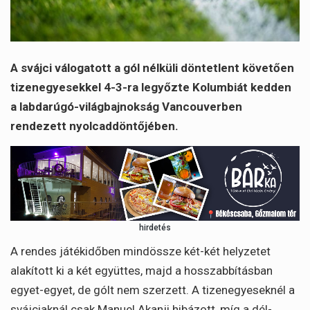
A svájci válogatott a gól nélküli döntetlent követően
tizenegyesekkel 4-3-ra legyőzte Kolumbiát kedden
a labdarúgó-világbajnokság Vancouverben
rendezett nyolcaddöntőjében.
hirdetés
A rendes játékidőben mindössze két-két helyzetet
alakított ki a két együttes, majd a hosszabbításban
egyet-egyet, de gólt nem szerzett. A tizenegyeseknél a
svájciaknál csak Manuel Akanji hibázott, míg a dél-