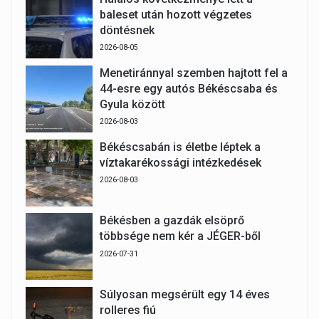
baleset után hozott végzetes
döntésnek
2026-08-05
Menetiránnyal szemben hajtott fel a
44-esre egy autós Békéscsaba és
Gyula között
2026-08-03
Békéscsabán is életbe léptek a
víztakarékossági intézkedések
2026-08-03
Békésben a gazdák elsöprő
többsége nem kér a JÉGER-ből
2026-07-31
Súlyosan megsérült egy 14 éves
rolleres fiú