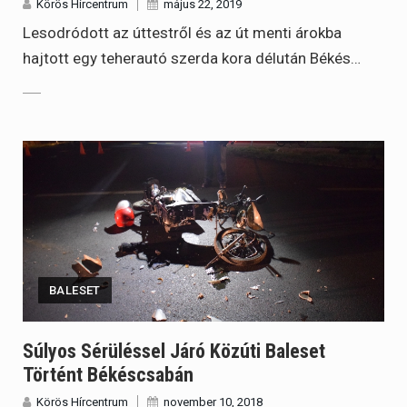
Körös Hírcentrum
május 22, 2019
Lesodródott az úttestről és az út menti árokba
hajtott egy teherautó szerda kora délután Békés…
BALESET
Súlyos Sérüléssel Járó Közúti Baleset
Történt Békéscsabán
Körös Hírcentrum
november 10, 2018