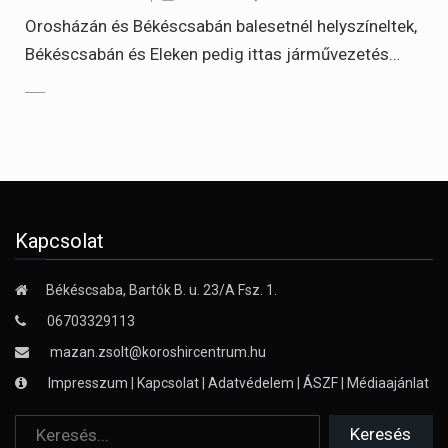
Orosházán és Békéscsabán balesetnél helyszíneltek,
Békéscsabán és Eleken pedig ittas járművezetés…
Kapcsolat
Békéscsaba, Bartók B. u. 23/A Fsz. 1.
06703329113
mazan.zsolt@koroshircentrum.hu
Impresszum
|
Kapcsolat
|
Adatvédelem
|
ÁSZF
|
Médiaajánlat