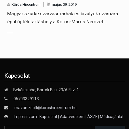
Körös Hírcentrum
május 09, 2019
Magyar szürke szarvasmarhák és bivalyok számára
épül új téli tartáshely a Körös-Maros Nemzeti…
Kapcsolat
Békéscsaba, Bartók B. u. 23/A Fsz. 1.
06703329113
mazan.zsolt@koroshircentrum.hu
Impresszum
|
Kapcsolat
|
Adatvédelem
|
ÁSZF
|
Médiaajánlat