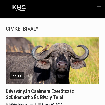
CÍMKE:
BIVALY
FRISS
Dévaványán Csaknem Ezerötszáz
Szürkemarha És Bivaly Telel
Körös Hírcentrum
január 05, 2025