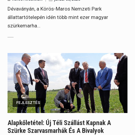
Dévaványán, a Körös-Maros Nemzeti Park
állattartótelepén idén több mint ezer magyar
szürkemarha…
FEJLESZTÉS
Alapkőletétel: Új Téli Szállást Kapnak A
Szürke Szarvasmarhák És A Bivalyok