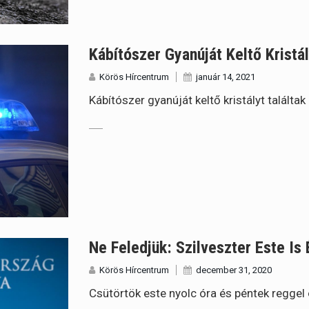
Kábítószer Gyanúját Keltő Kristá
Körös Hírcentrum
január 14, 2021
Kábítószer gyanúját keltő kristályt talált
Ne Feledjük: Szilveszter Este Is 
Körös Hírcentrum
december 31, 2020
Csütörtök este nyolc óra és péntek reggel ö