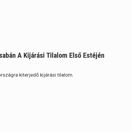
bán A Kijárási Tilalom Első Estéjén
szágra kiterjedő kijárási tilalom.