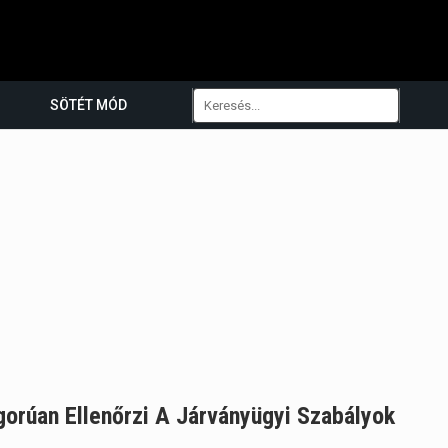
SÖTÉT MÓD
gorúan Ellenőrzi A Járványügyi Szabályok