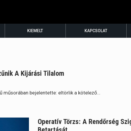
KIEMELT
KAPCSOLAT
űnik A Kijárási Tilalom
 műsorában bejelentette: eltörlik a kötelező…
Operatív Törzs: A Rendőrség Szi
Betartását