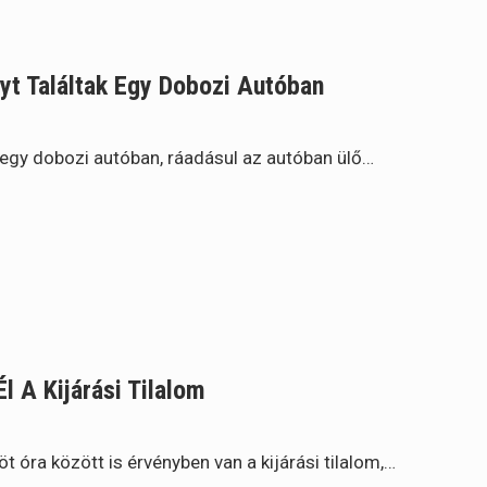
lyt Találtak Egy Dobozi Autóban
ak egy dobozi autóban, ráadásul az autóban ülő…
Él A Kijárási Tilalom
t óra között is érvényben van a kijárási tilalom,…