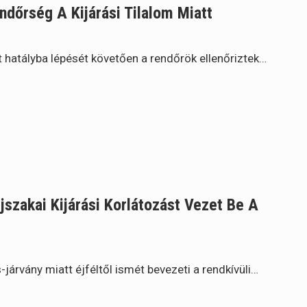
endőrség A Kijárási Tilalom Miatt
t hatályba lépését követően a rendőrök ellenőriztek…
jszakai Kijárási Korlátozást Vezet Be A
járvány miatt éjféltől ismét bevezeti a rendkívüli…