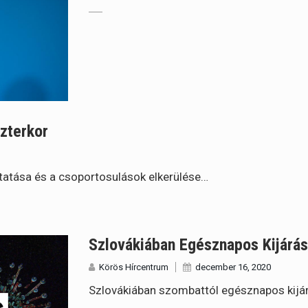
szterkor
artatása és a csoportosulások elkerülése…
Szlovákiában Egésznapos Kijárás
Körös Hírcentrum
december 16, 2020
Szlovákiában szombattól egésznapos kijárá