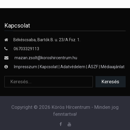
Kapcsolat
Békéscsaba, Bartók B. u. 23/A Fsz. 1.
06703329113
mazan.zsolt@koroshircentrum.hu
Impresszum
|
Kapcsolat
|
Adatvédelem
|
ÁSZF
|
Médiaajánlat
Copyright © 2026 Körös Hírcentrum - Minden jog
fenntartva!