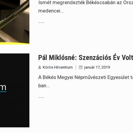
Ismét megrendezték Békéscsabán az Ország
medencei…
Pál Miklósné: Szenzációs Év Vol
Körös Hírcentrum
január 17, 2019
A Békés Megyei Népművészeti Egyesület ta
ban…