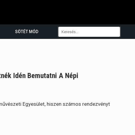
SÖTÉT MÓD
etnék Idén Bemutatni A Népi
űvészeti Egyesület, hiszen számos rendezvényt