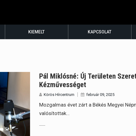
KIEMELT
KAPCSOLAT
Pál Miklósné: Új Területen Szer
Kézművességet
Körös Hírcentrum
február 09, 2025
Mozgalmas évet zárt a Békés Megyei Népm
valósítottak…