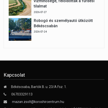
vízminősége, feloldották a fürdési
tilalmat
2026-07-27
Robogó és személyautó ütközött
Békéscsabán
2026-07-24
Kapcsolat
Békéscsaba, Bartók B. u. 23/A Fsz. 1.
06703329113
mazan.zsolt@koroshircentrum.hu