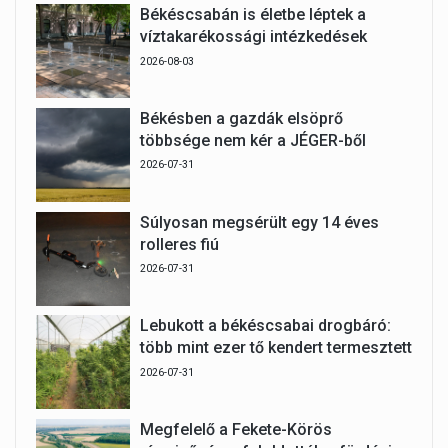
Békéscsabán is életbe léptek a
víztakarékossági intézkedések
2026-08-03
Békésben a gazdák elsöprő
többsége nem kér a JÉGER-ből
2026-07-31
Súlyosan megsérült egy 14 éves
rolleres fiú
2026-07-31
Lebukott a békéscsabai drogbáró:
több mint ezer tő kendert termesztett
2026-07-31
Megfelelő a Fekete-Körös