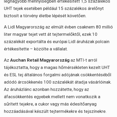
legnagyobb mennyiségben értékesített 1,5 százalékos
UHT tejek esetében például 15 százalékos árelőnyt
biztosít a törvény életbe lépését követően.
A Lidl Magyarország az elmúlt évben csaknem 80 millió
liter magyar tejet vett át tejtermelőktől, ezek 10
százalékát exportálta és európai Lidl áruházak polcain
értékesítette – közölte a vállalat.
Az
Auchan Retail Magyarország
az MTI-t arról
tájékoztatta, hogy a magas hőmérsékleten kezelt UHT
és ESL tej általános forgalmi adójának csökkentéséből
adódó árcsökkenés 100 százalékát átadja vásárlóinak.
Az áruházlánc azonban hozzátette, hogy az
áfacsökkentés egyebek mellett nem vonatkozik a
sűrített tejekre, a cukor vagy más édesítőanyag
hozzáadásával készült tejtermékekre és tejszínekre.