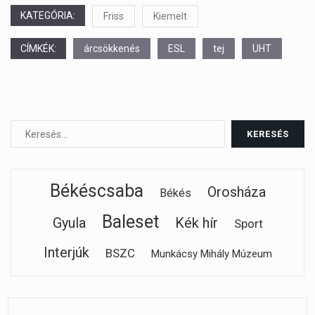
KATEGÓRIA:
Friss
Kiemelt
CÍMKÉK:
árcsökkenés
ESL
tej
UHT
Békéscsaba
Orosháza
Békés
Baleset
Gyula
Kék hír
Sport
Interjúk
BSZC
Munkácsy Mihály Múzeum