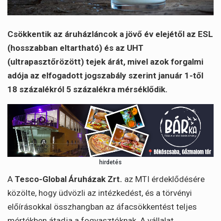
Csökkentik az áruházláncok a jövő év elejétől az ESL
(hosszabban eltartható) és az UHT
(ultrapasztőrözött) tejek árát, mivel azok forgalmi
adója az elfogadott jogszabály szerint január 1-től
18 százalékról 5 százalékra mérséklődik.
hirdetés
A
Tesco-Global Áruházak Zrt.
az MTI érdeklődésére
közölte, hogy üdvözli az intézkedést, és a törvényi
előírásokkal összhangban az áfacsökkentést teljes
mértékben átadja a fogyasztóknak. A vállalat