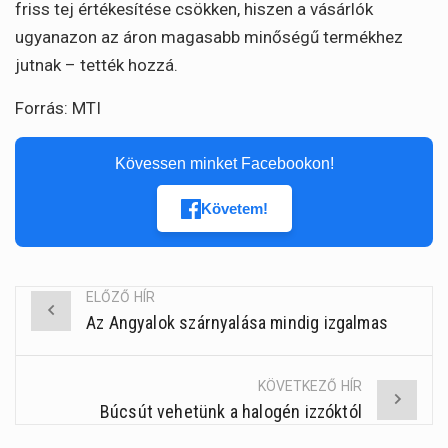
friss tej értékesítése csökken, hiszen a vásárlók
ugyanazon az áron magasabb minőségű termékhez
jutnak – tették hozzá.
Forrás: MTI
Kövessen minket Facebookon!
Követem!
ELŐZŐ HÍR
Az Angyalok szárnyalása mindig izgalmas
Post
navigation
KÖVETKEZŐ HÍR
Búcsút vehetünk a halogén izzóktól