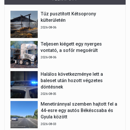
Tűz pusztított Kétsoprony
külterületén
2026-08-06
Teljesen kiégett egy nyerges
vontató, a sofőr megsérült
2026-08-06
Halálos következménye lett a
baleset után hozott végzetes
döntésnek
2026-08-05
Menetiránnyal szemben hajtott fel a
44-esre egy autós Békéscsaba és
Gyula között
2026-08-03