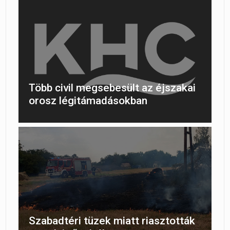
Több civil megsebesült az éjszakai
orosz légitámadásokban
Szabadtéri tüzek miatt riasztották