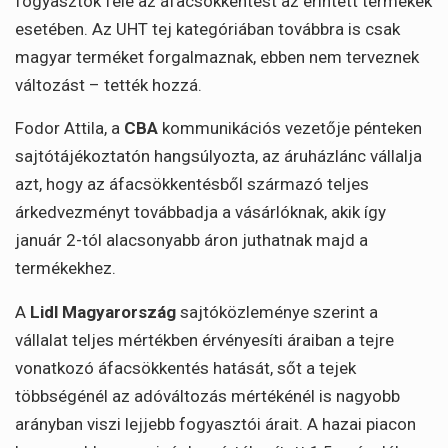
fogyasztók felé az áfacsökkentést az érintett termékek
esetében. Az UHT tej kategóriában továbbra is csak
magyar terméket forgalmaznak, ebben nem terveznek
változást – tették hozzá.
Fodor Attila, a
CBA
kommunikációs vezetője pénteken
sajtótájékoztatón hangsúlyozta, az áruházlánc vállalja
azt, hogy az áfacsökkentésből származó teljes
árkedvezményt továbbadja a vásárlóknak, akik így
január 2-tól alacsonyabb áron juthatnak majd a
termékekhez.
A
Lidl Magyarország
sajtóközleménye szerint a
vállalat teljes mértékben érvényesíti áraiban a tejre
vonatkozó áfacsökkentés hatását, sőt a tejek
többségénél az adóváltozás mértékénél is nagyobb
arányban viszi lejjebb fogyasztói árait. A hazai piacon