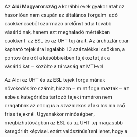
Az
Aldi Magyarország
a korábbi évek gyakorlatához
hasonlóan nem csupán az általános forgalmi adó
csökkenéséből származó árelőnyt adja tovább
vásárlóinak, hanem ezt meghaladó mértékben
csökkenti az ESL és az UHT tej árait. Az áruházláncban
kapható tejek ára legalább 13 százalékkal csökken, a
pontos árakról a későbbiekben tájékoztatják a
vásárlóikat – közölte a társaság az MTI-vel.
Az Aldi az UHT és az ESL tejek forgalmának
növekedésére számít, hiszen – mint fogalmaztak – az
ebbe a kategóriába tartozó tejek immáron nem
drágábbak az eddig is 5 százalékos áfakulcs alá eső
friss tejeknél. Ugyanakkor minőségben,
megbízhatóságban az ESL és az UHT tej magasabb
kategóriát képvisel, ezért valószínűsíteni lehet, hogy a