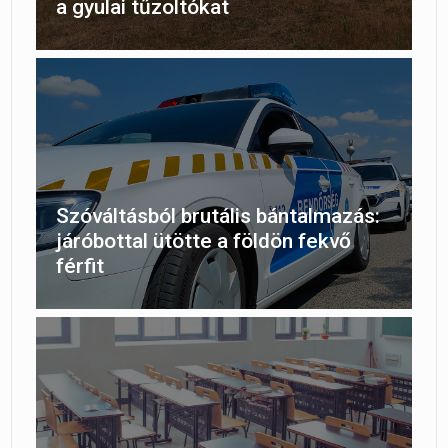
a gyulai tűzoltókat
Szóváltásból brutális bántalmazás:
járóbottal ütötte a földön fekvő
férfit