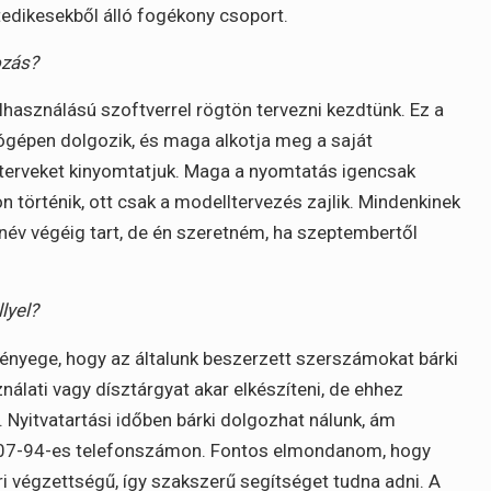
tedikesekből álló fogékony csoport.
ozás?
használású szoftverrel rögtön tervezni kezdtünk. Ez a
ógépen dolgozik, és maga alkotja meg a saját
b terveket kinyomtatjuk. Maga a nyomtatás igencsak
 történik, ott csak a modelltervezés zajlik. Mindenkinek
név végéig tart, de én szeretném, ha szeptembertől
lyel?
 lényege, hogy az általunk beszerzett szerszámokat bárki
nálati vagy dísztárgyat akar elkészíteni, de ehhez
Nyitvatartási időben bárki dolgozhat nálunk, ám
-07-94-es telefonszámon. Fontos elmondanom, hogy
ri végzettségű, így szakszerű segítséget tudna adni. A