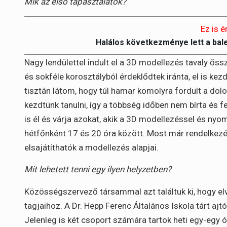
Mik az első tapasztalatok?
Ez is é
Halálos következménye lett a bal
Nagy lendülettel indult el a 3D modellezés tavaly őssz
és sokféle korosztályból érdeklődtek iránta, el is ke
tisztán látom, hogy túl hamar komolyra fordult a dolo
kezdtünk tanulni, így a többség időben nem bírta és f
is él és várja azokat, akik a 3D modellezéssel és ny
hétfőnként 17 és 20 óra között. Most már rendelkezé
elsajátíthatók a modellezés alapjai.
Mit lehetett tenni egy ilyen helyzetben?
Közösségszervező társammal azt találtuk ki, hogy elv
tagjaihoz. A Dr. Hepp Ferenc Általános Iskola tárt ajtó
Jelenleg is két csoport számára tartok heti egy-egy 