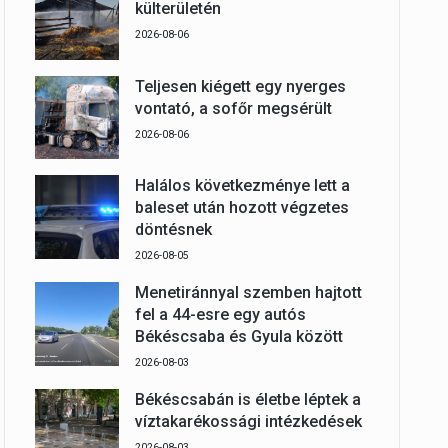
külterületén
2026-08-06
Teljesen kiégett egy nyerges
vontató, a sofőr megsérült
2026-08-06
Halálos következménye lett a
baleset után hozott végzetes
döntésnek
2026-08-05
Menetiránnyal szemben hajtott
fel a 44-esre egy autós
Békéscsaba és Gyula között
2026-08-03
Békéscsabán is életbe léptek a
víztakarékossági intézkedések
2026-08-03