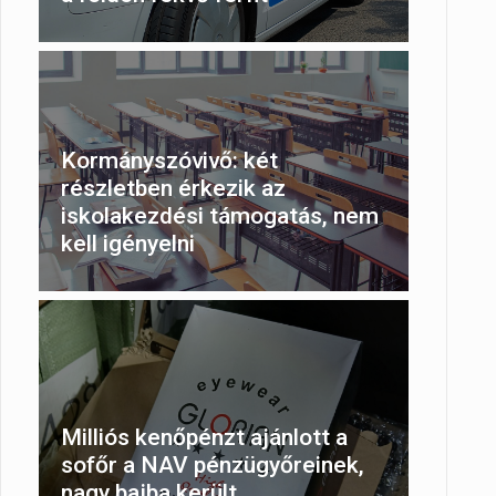
Kormányszóvivő: két
részletben érkezik az
iskolakezdési támogatás, nem
kell igényelni
Milliós kenőpénzt ajánlott a
sofőr a NAV pénzügyőreinek,
nagy bajba került