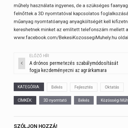
műhely használata ingyenes, de a szükséges faanyag
felnőttek a 3D nyomtatóval kapcsolatos foglalkozásá
műanyag nyomtatóanyag anyagköltségét kell kifizetn
kereshetnek minket az említett telefonszám mellett 
www.facebook.com/BekesiKozossegiMuhely.hu oldal
ELŐZŐ HÍR
A drónos permetezés szabálymódosítását
Post
fogja kezdeményezni az agrárkamara
navigation
KATEGÓRIA:
Békés
Fejlesztés
Oktatás
CÍMKÉK:
3D nyomtató
Békés
Közösségi Műh
SZÓLJON HOZZÁ!