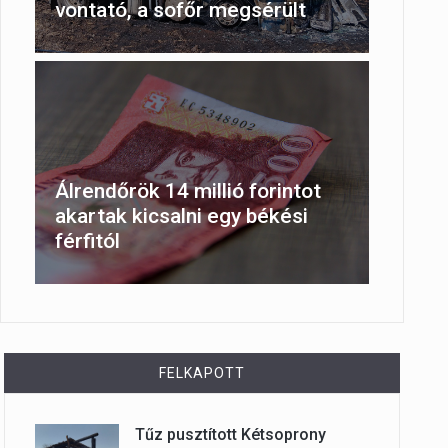
vontató, a sofőr megsérült
Álrendőrök 14 millió forintot
akartak kicsalni egy békési
férfitól
FELKAPOTT
Tűz pusztított Kétsoprony