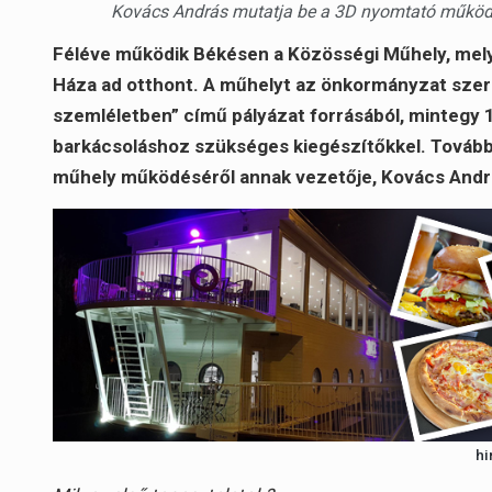
Kovács András mutatja be a 3D nyomtató működé
Féléve működik Békésen a Közösségi Műhely, melyn
Háza ad otthont. A műhelyt az önkormányzat szere
szemléletben” című pályázat forrásából, mintegy 1,
barkácsoláshoz szükséges kiegészítőkkel. Továbbá
műhely működéséről annak vezetője, Kovács Andr
hi