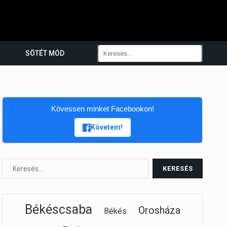
SÖTÉT MÓD
Kövessen minket Facebookon!
Követem!
Békéscsaba
Orosháza
Békés