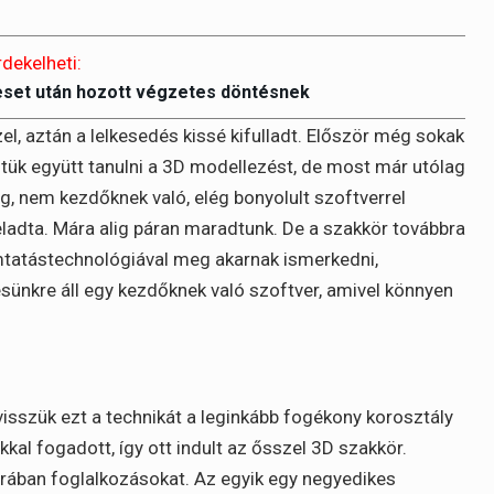
rdekelheti:
eset után hozott végzetes döntésnek
el, aztán a lelkesedés kissé kifulladt. Először még sokak
zdtük együtt tanulni a 3D modellezést, de most már utólag
g, nem kezdőknek való, elég bonyolult szoftverrel
eladta. Mára alig páran maradtunk. De a szakkör továbbra
omtatástechnológiával meg akarnak ismerkedni,
sünkre áll egy kezdőknek való szoftver, amivel könnyen
isszük ezt a technikát a leginkább fogékony korosztály
kkal fogadott, így ott indult az ősszel 3D szakkör.
órában foglalkozásokat. Az egyik egy negyedikes