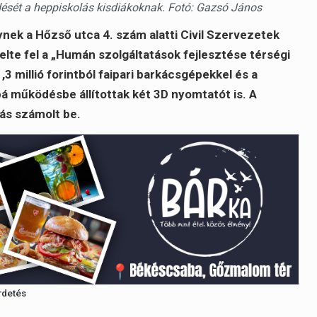
sét a heppiskolás kisdiákoknak. Fotó: Gazsó János
ek a Hőzső utca 4. szám alatti Civil Szervezetek
lte fel a „Humán szolgáltatások fejlesztése térségi
3 millió forintból faipari barkácsgépekkel és a
 működésbe állítottak két 3D nyomtatót is. A
ás számolt be.
rdetés