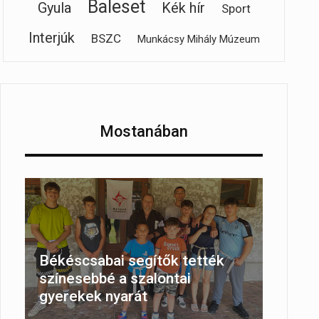
Baleset
Gyula
Kék hír
Sport
Interjúk
BSZC
Munkácsy Mihály Múzeum
Mostanában
Békéscsabai segítők tették
színesebbé a szalontai
gyerekek nyarát