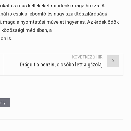
okat és más kellékeket mindenki maga hozza. A
nál is csak a lebomló és nagy szakítószilárdságú
i, maga a nyomtatási művelet ingyenes. Az érdeklődők
a közösségi médiában, a
on is.
KÖVETKEZŐ HÍR
Drágult a benzin, olcsóbb lett a gázolaj
ely