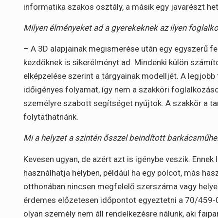
informatika szakos osztály, a másik egy javarészt he
Milyen élményeket ad a gyerekeknek az ilyen foglalk
– A 3D alapjainak megismerése után egy egyszerű fel
kezdőknek is sikerélményt ad. Mindenki külön számít
elképzelése szerint a tárgyainak modelljét. A legjob
időigényes folyamat, így nem a szakköri foglalkozáson
személyre szabott segítséget nyújtok. A szakkör a ta
folytathatnánk.
Mi a helyzet a szintén ősszel beindított barkácsműhel
Kevesen ugyan, de azért azt is igénybe veszik. Ennek
használhatja helyben, például ha egy polcot, más hasz
otthonában nincsen megfelelő szerszáma vagy helye. 
érdemes előzetesen időpontot egyeztetni a 70/459
olyan személy nem áll rendelkezésre nálunk, aki faipa