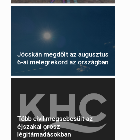
Jócskán megdőlt az augusztus
6-ai melegrekord az országban
Több civil megsebesült az
éjszakai orosz
légitámadásokban