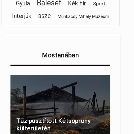
Baleset
Gyula
Kék hír
Sport
Interjúk
BSZC
Munkácsy Mihály Múzeum
Mostanában
Tűz pusztított Kétsoprony
külterületén