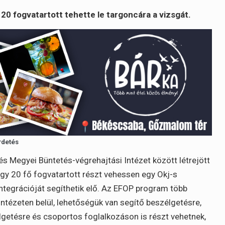
0 fogvatartott tehette le targoncára a vizsgát.
rdetés
és Megyei Büntetés-végrehajtási Intézet között létrejött
gy 20 fő fogvatartott részt vehessen egy Okj-s
ntegrációját segíthetik elő. Az EFOP program több
intézeten belül, lehetőségük van segítő beszélgetésre,
lgetésre és csoportos foglalkozáson is részt vehetnek,