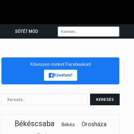
SÖTÉT MÓD
Kövessen minket Facebookon!
Követem!
Békéscsaba
Orosháza
Békés