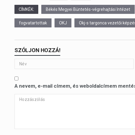
CÍMKÉK:
Békés Megyei Büntetés-végrehajtási Intézet
fogvatartottak
OKJ
Okj-s targonca vezetői képzé
SZÓLJON HOZZÁ!
A nevem, e-mail címem, és weboldalcímem menté