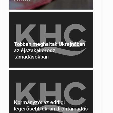
Többen meghaltak Ukrajnában
az éjszakai orosz
támadásokban
Kormányzó: az eddigi
legerősebb ukrán dróntámadás