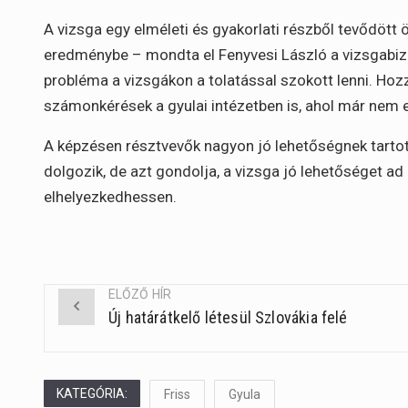
A vizsga egy elméleti és gyakorlati részből tevődött
eredménybe – mondta el Fenyvesi László a vizsgabizot
probléma a vizsgákon a tolatással szokott lenni. Hozz
számonkérések a gyulai intézetben is, ahol már nem e
A képzésen résztvevők nagyon jó lehetőségnek tarto
dolgozik, de azt gondolja, a vizsga jó lehetőséget a
elhelyezkedhessen.
ELŐZŐ HÍR
Új határátkelő létesül Szlovákia felé
Post
navigation
KATEGÓRIA:
Friss
Gyula