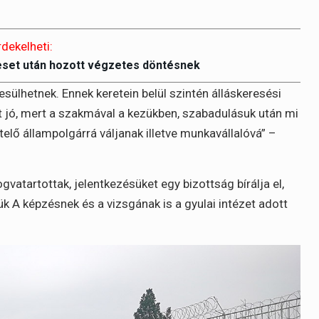
rdekelheti:
eset után hozott végzetes döntésnek
ülhetnek. Ennek keretein belül szintén álláskeresési
t jó, mert a szakmával a kezükben, szabadulásuk után mi
telő állampolgárrá váljanak illetve munkavállalóvá” –
vatartottak, jelentkezésüket egy bizottság bírálja el,
ük A képzésnek és a vizsgának is a gyulai intézet adott