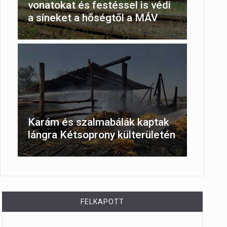
vonatokat és festéssel is védi
a síneket a hőségtől a MÁV
Karám és szalmabálák kaptak
lángra Kétsoprony külterületén
FELKAPOTT