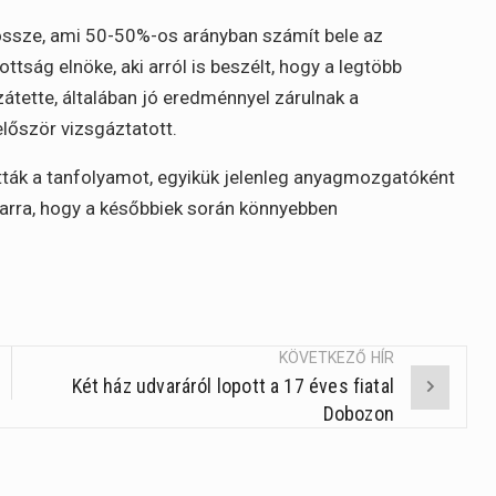
 össze, ami 50-50%-os arányban számít bele az
tság elnöke, aki arról is beszélt, hogy a legtöbb
átette, általában jó eredménnyel zárulnak a
lőször vizsgáztatott.
tták a tanfolyamot, egyikük jelenleg anyagmozgatóként
d arra, hogy a későbbiek során könnyebben
KÖVETKEZŐ HÍR
Két ház udvaráról lopott a 17 éves fiatal
Dobozon