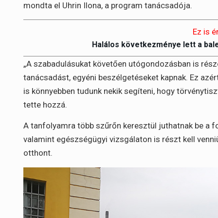
mondta el Uhrin Ilona, a program tanácsadója.
Ez is é
Halálos következménye lett a bal
„A szabadulásukat követően utógondozásban is részes
tanácsadást, egyéni beszélgetéseket kapnak. Ez azér
is könnyebben tudunk nekik segíteni, hogy törvénytisz
tette hozzá.
A tanfolyamra több szűrőn keresztül juthatnak be a fog
valamint egészségügyi vizsgálaton is részt kell venni
otthont.