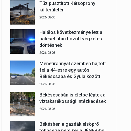
Tűz pusztított Kétsoprony
külterületén
2026-08-06
Halálos következménye lett a
baleset után hozott végzetes
döntésnek
2026-08-05
Menetiránnyal szemben hajtott
fel a 44-esre egy autós
Békéscsaba és Gyula között
2026-08-03
Békéscsabán is életbe léptek a
víztakarékossági intézkedések
2026-08-03
Békésben a gazdák elsöprő
többsége nem kér a JÉGER-ből