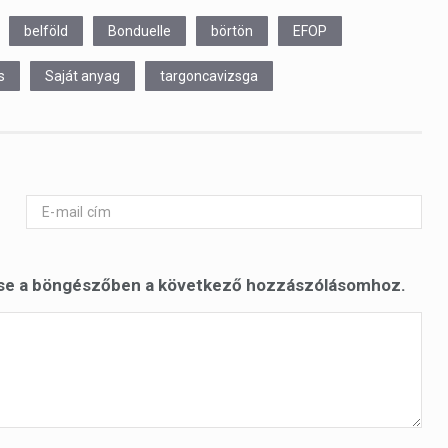
belföld
Bonduelle
börtön
EFOP
s
Saját anyag
targoncavizsga
se a böngészőben a következő hozzászólásomhoz.