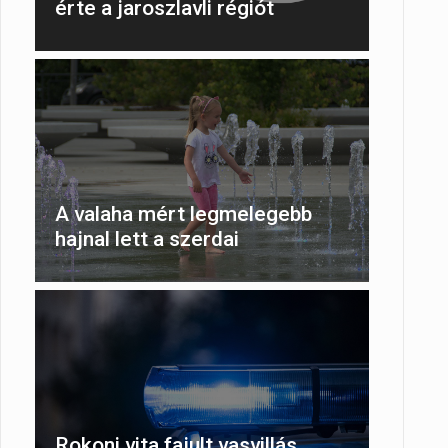
érte a jaroszlavli régiót
A valaha mért legmelegebb
hajnal lett a szerdai
Rokoni vita fajult vasvillás