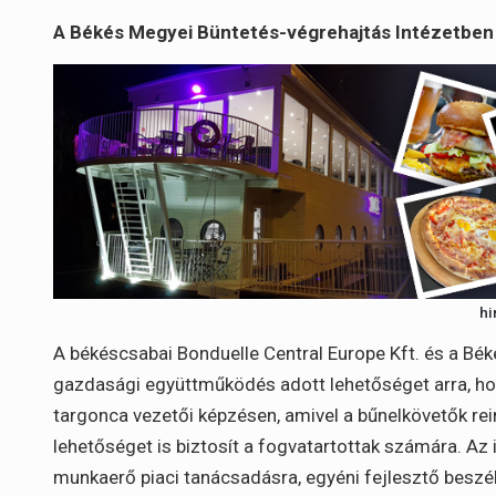
A Békés Megyei Büntetés-végrehajtás Intézetben 2
hi
A békéscsabai Bonduelle Central Europe Kft. és a Bék
gazdasági együttműködés adott lehetőséget arra, ho
targonca vezetői képzésen, amivel a bűnelkövetők rei
lehetőséget is biztosít a fogvatartottak számára. Az 
munkaerő piaci tanácsadásra, egyéni fejlesztő beszé