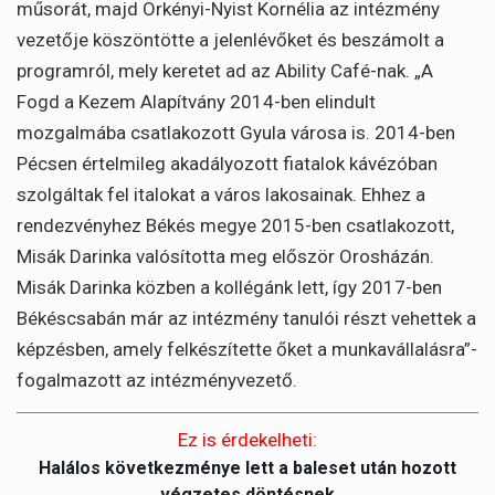
műsorát, majd Örkényi-Nyist Kornélia az intézmény
vezetője köszöntötte a jelenlévőket és beszámolt a
programról, mely keretet ad az Ability Café-nak. „A
Fogd a Kezem Alapítvány 2014-ben elindult
mozgalmába csatlakozott Gyula városa is. 2014-ben
Pécsen értelmileg akadályozott fiatalok kávézóban
szolgáltak fel italokat a város lakosainak. Ehhez a
rendezvényhez Békés megye 2015-ben csatlakozott,
Misák Darinka valósította meg először Orosházán.
Misák Darinka közben a kollégánk lett, így 2017-ben
Békéscsabán már az intézmény tanulói részt vehettek a
képzésben, amely felkészítette őket a munkavállalásra”-
fogalmazott az intézményvezető.
Ez is érdekelheti:
Halálos következménye lett a baleset után hozott
végzetes döntésnek