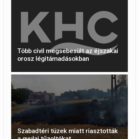
Több civil megsebesült az éjszakai
orosz légitámadásokban
Szabadtéri tüzek miatt riasztották
a gyulai tűzoltókat