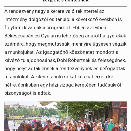
A rendezvény nagy sikerére való tekintettel az
intézmény dolgozói és tanulói a következő években is
folytatni kívánják a programot. Ebben az évben
Békéscsabán és Gyulán is lehetőség adatott a gyerekek
számára, hogy megmutassák, mennyire ügyesen végzik
a munkájukat. Az igazgatónő köszönetet mondott a
kávézó tulajdonosának, Dobi Róbertnek és feleségének,
hogy helyt adtak ennek a rendezvénynek és befogadták
a tanulókat. A kilenc tanuló sokat készült erre a két
hétre, áprilisban egy házi vizsga keretében tudásukról
bizonyságot is adtak.