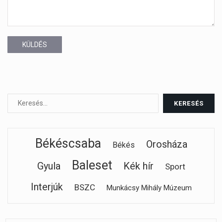
KÜLDÉS
Békéscsaba
Orosháza
Békés
Baleset
Gyula
Kék hír
Sport
Interjúk
BSZC
Munkácsy Mihály Múzeum