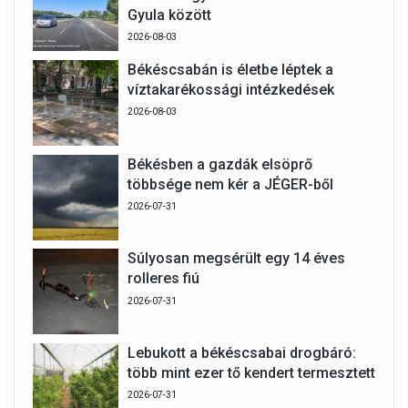
Gyula között
2026-08-03
Békéscsabán is életbe léptek a
víztakarékossági intézkedések
2026-08-03
Békésben a gazdák elsöprő
többsége nem kér a JÉGER-ből
2026-07-31
Súlyosan megsérült egy 14 éves
rolleres fiú
2026-07-31
Lebukott a békéscsabai drogbáró:
több mint ezer tő kendert termesztett
2026-07-31