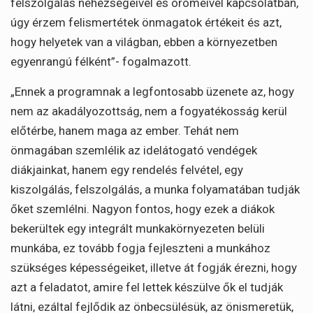
felszolgálás nehézségeivel és örömeivel kapcsolatban,
úgy érzem felismertétek önmagatok értékeit és azt,
hogy helyetek van a világban, ebben a környezetben
egyenrangú félként”- fogalmazott.
„Ennek a programnak a legfontosabb üzenete az, hogy
nem az akadályozottság, nem a fogyatékosság kerül
előtérbe, hanem maga az ember. Tehát nem
önmagában szemlélik az idelátogató vendégek
diákjainkat, hanem egy rendelés felvétel, egy
kiszolgálás, felszolgálás, a munka folyamatában tudják
őket szemlélni. Nagyon fontos, hogy ezek a diákok
bekerültek egy integrált munkakörnyezeten belüli
munkába, ez tovább fogja fejleszteni a munkához
szükséges képességeiket, illetve át fogják érezni, hogy
azt a feladatot, amire fel lettek készülve ők el tudják
látni, ezáltal fejlődik az önbecsülésük, az önismeretük,