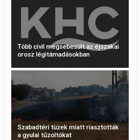
Több civil megsebesült az éjszakai
orosz légitámadásokban
Szabadtéri tüzek miatt riasztották
a gyulai tűzoltókat