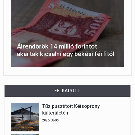
Álrendőrök 14 millió forintot
akartak kicsalni egy békési férfitól
FELKAPOTT
Tűz pusztított Kétsoprony
külterületén
2026-08-06