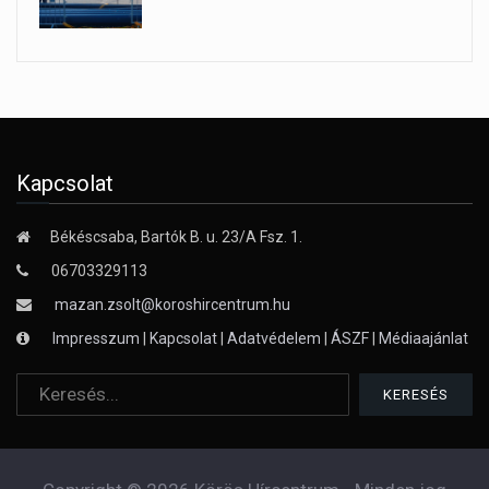
Kapcsolat
Békéscsaba, Bartók B. u. 23/A Fsz. 1.
06703329113
mazan.zsolt@koroshircentrum.hu
Impresszum
|
Kapcsolat
|
Adatvédelem
|
ÁSZF
|
Médiaajánlat