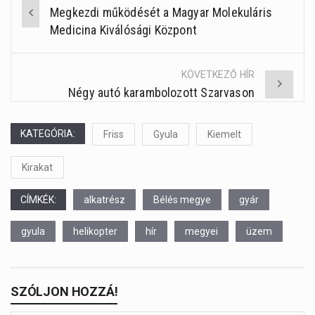
Megkezdi működését a Magyar Molekuláris
Post
Medicina Kiválósági Központ
navigation
KÖVETKEZŐ HÍR
Négy autó karambolozott Szarvason
KATEGÓRIA:
Friss
Gyula
Kiemelt
Kirakat
CÍMKÉK:
alkatrész
Bélés megye
gyár
gyula
helikopter
hír
megyei
üzem
SZÓLJON HOZZÁ!