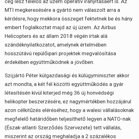
cég lesz felelős az üzem operatív irányításáért is. Az
MTI megkeresésére a gyártó nem válaszolt arra a
kérdésre, hogy mekkora összeget fektetnek be és hány
embert foglalkoztat majd az új üzem. Az Airbus
Helicopters és az állam 2018 végén írtak alá
szándéknyilatkozatot, amelynek értelmében
hosszútávú repülőipari projektek megvalósítása
érdekében együttműködnek a jövőben.
Szijjártó Péter külgazdasági és külügyminiszter akkor
azt mondta, a két fél közötti együttműködés a gyár
létesítésén kívül kiterjed még 36 új honvédségi
helikopter beszerzésére, ez nagymértékben hozzájárul
azon célkitűzés eléréséhez, hogy a walesi vállalásoknak
megfelelő határidőben teljesíthető legyen a NATO-nak
(Észak-atlanti Szerződés Szervezete) tett vállalás,
miszerint az ország meghaladja a 2 százalékos