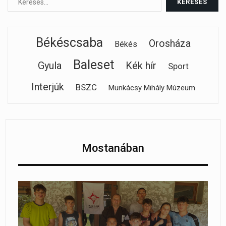
Békéscsaba
Orosháza
Békés
Baleset
Gyula
Kék hír
Sport
Interjúk
BSZC
Munkácsy Mihály Múzeum
Mostanában