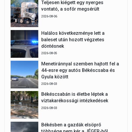
Teljesen kiégett egy nyerges
vontató, a sofőr megsérült
2026-08-06
Halálos következménye lett a
baleset után hozott végzetes
döntésnek
2026-08-05
Menetiránnyal szemben hajtott fel a
44-esre egy autós Békéscsaba és
Gyula között
2026-08-03
Békéscsabán is életbe léptek a
víztakarékossági intézkedések
2026-08-03
Békésben a gazdák elsöprő
többsége nem kér a JÉGER-ből