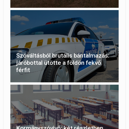
Szóváltásból brutális bántalmazás:
járóbottal ütötte a földön fekvő
férfit
Kormányszóvivő: két részletben