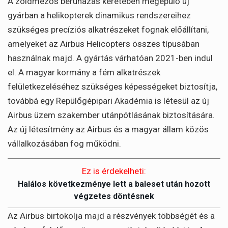
A zöldmezős beruházás keretében megépülő új
gyárban a helikopterek dinamikus rendszereihez
szükséges precíziós alkatrészeket fognak előállítani,
amelyeket az Airbus Helicopters összes típusában
használnak majd. A gyártás várhatóan 2021-ben indul
el. A magyar kormány a fém alkatrészek
felületkezeléséhez szükséges képességeket biztosítja,
továbbá egy Repülőgépipari Akadémia is létesül az új
Airbus üzem szakember utánpótlásának biztosítására.
Az új létesítmény az Airbus és a magyar állam közös
vállalkozásában fog működni.
Ez is érdekelheti:
Halálos következménye lett a baleset után hozott
végzetes döntésnek
Az Airbus birtokolja majd a részvények többségét és a