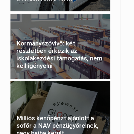
Kormányszóvivő: két
részletben érkezik az
iskolakezdési támogatás, nem
kell igényelni
Milliós kenőpénzt ajánlott a
sofőr a NAV pénzügyőreinek,
nagy bajba került