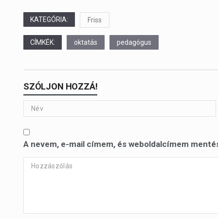
KATEGÓRIA:
Friss
CÍMKÉK:
oktatás
pedagógus
SZÓLJON HOZZÁ!
A nevem, e-mail címem, és weboldalcímem menté