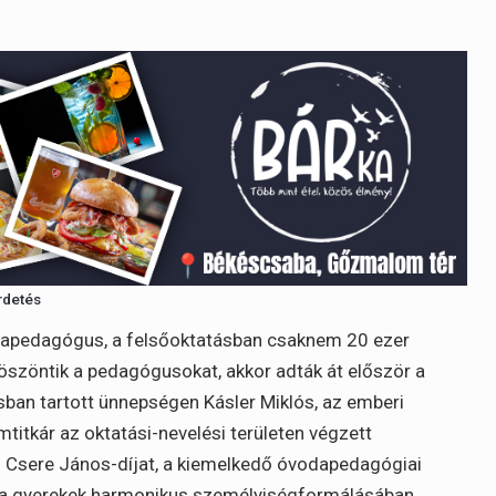
rdetés
odapedagógus, a felsőoktatásban csaknem 20 ezer
szöntik a pedagógusokat, akkor adták át először a
rosban tartott ünnepségen Kásler Miklós, az emberi
titkár az oktatási-nevelési területen végzett
 Csere János-díjat, a kiemelkedő óvodapedagógiai
nt a gyerekek harmonikus személyiségformálásában