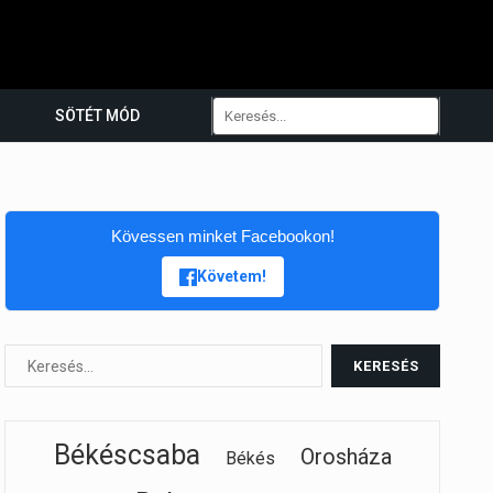
SÖTÉT MÓD
Kövessen minket Facebookon!
Követem!
Békéscsaba
Orosháza
Békés