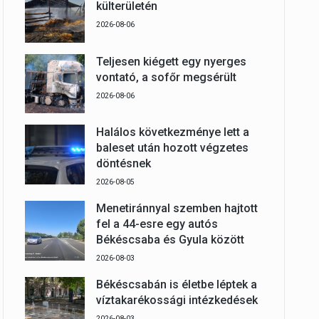
külterületén
2026-08-06
Teljesen kiégett egy nyerges
vontató, a sofőr megsérült
2026-08-06
Halálos következménye lett a
baleset után hozott végzetes
döntésnek
2026-08-05
Menetiránnyal szemben hajtott
fel a 44-esre egy autós
Békéscsaba és Gyula között
2026-08-03
Békéscsabán is életbe léptek a
víztakarékossági intézkedések
2026-08-03