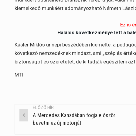
kiemelkedő munkáért adományozható Németh László-d
Ez is é
Halálos következménye lett a bal
Kásler Miklós ünnepi beszédében kiemelte: a pedagóg
következő nemzedéknek mindazt, ami „szép és értékes”
biztonságot és szeretetet, de ki tudják egészíteni azt
MTI
ELŐZŐ HÍR
A Mercedes Kanadában fogja először
Post
bevetni az új motorját
navigation