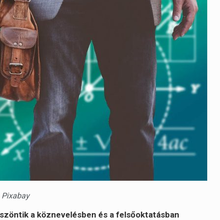
 Pixabay
zöntik a köznevelésben és a felsőoktatásban