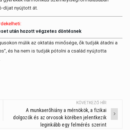
íjat nyújtott át.
rdekelheti:
eset után hozott végzetes döntésnek
usokon múlik az oktatás minősége, ők tudják átadni a
, és ha nem is tudják pótolni a család nyújtotta
.
KÖVETKEZŐ HÍR
A munkaerőhiány a mérnökök, a fizikai
dolgozók és az orvosok körében jelentkezik
leginkább egy felmérés szerint