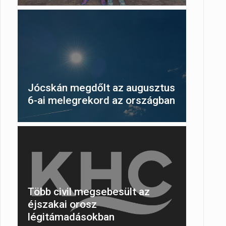
Jócskán megdőlt az augusztus
6-ai melegrekord az országban
Több civil megsebesült az
éjszakai orosz
légitámadásokban