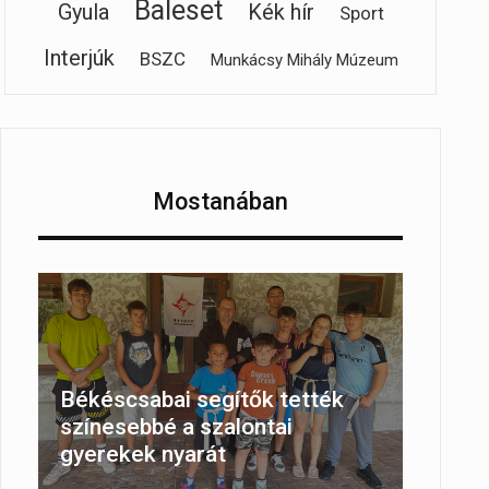
Baleset
Gyula
Kék hír
Sport
Interjúk
BSZC
Munkácsy Mihály Múzeum
Mostanában
Békéscsabai segítők tették
színesebbé a szalontai
gyerekek nyarát