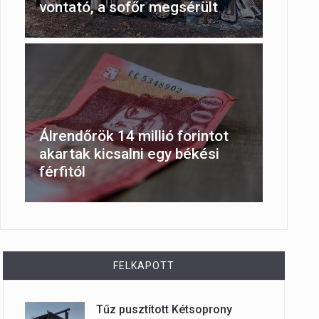
vontató, a sofőr megsérült
Álrendőrök 14 millió forintot
akartak kicsalni egy békési
férfitól
FELKAPOTT
Tűz pusztított Kétsoprony