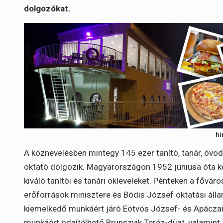
dolgozókat.
hi
A köznevelésben mintegy 145 ezer tanító, tanár, óv
oktató dolgozik. Magyarországon 1952 júniusa óta kö
kiváló tanítói és tanári okleveleket. Pénteken a fővá
erőforrások minisztere és Bódis József oktatási állam
kiemelkedő munkáért járó Eötvös József- és Apáczai
munkáért odaítélhető Brunszvik Teréz-díjat, valami