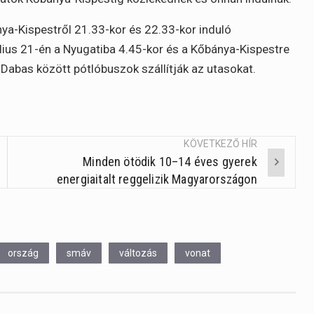
nya-Kispestről 21.33-kor és 22.33-kor induló
lius 21-én a Nyugatiba 4.45-kor és a Kőbánya-Kispestre
Dabas között pótlóbuszok szállítják az utasokat.
KÖVETKEZŐ HÍR
Minden ötödik 10–14 éves gyerek
energiaitalt reggelizik Magyarországon
ország
smáv
változás
vonat