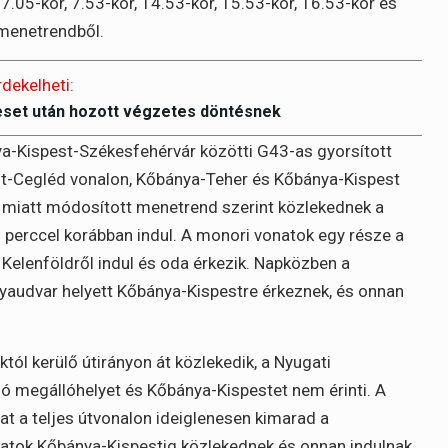
7.05-kor, 7.53-kor, 14.53-kor, 15.53-kor, 16.53-kor és
 menetrendből.
rdekelheti:
eset után hozott végzetes döntésnek
a-Kispest-Székesfehérvár közötti G43-as gyorsított
t-Cegléd vonalon, Kőbánya-Teher és Kőbánya-Kispest
s miatt módosított menetrend szerint közlekednek a
0 perccel korábban indul. A monori vonatok egy része a
e Kelenföldről indul és oda érkezik. Napközben a
yaudvar helyett Kőbánya-Kispestre érkeznek, és onnan
l kerülő útirányon át közlekedik, a Nyugati
ló megállóhelyet és Kőbánya-Kispestet nem érinti. A
at a teljes útvonalon ideiglenesen kimarad a
tok Kőbánya-Kispestig közlekednek és onnan indulnak.