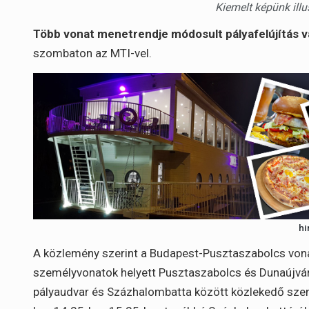
Kiemelt képünk illu
Több vonat menetrendje módosult pályafelújítás v
szombaton az MTI-vel.
hi
A közlemény szerint a Budapest-Pusztaszabolcs vonal
személyvonatok helyett Pusztaszabolcs és Dunaújváro
pályaudvar és Százhalombatta között közlekedő szemé