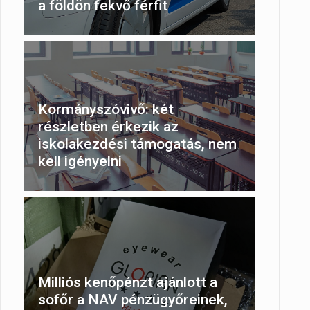
a földön fekvő férfit
Kormányszóvivő: két
részletben érkezik az
iskolakezdési támogatás, nem
kell igényelni
Milliós kenőpénzt ajánlott a
sofőr a NAV pénzügyőreinek,