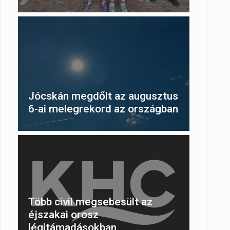
Jócskán megdőlt az augusztus
6-ai melegrekord az országban
Több civil megsebesült az
éjszakai orosz
légitámadásokban