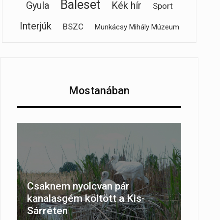
Baleset
Gyula
Kék hír
Sport
Interjúk
BSZC
Munkácsy Mihály Múzeum
Mostanában
Csaknem nyolcvan pár
kanalasgém költött a Kis-
Sárréten