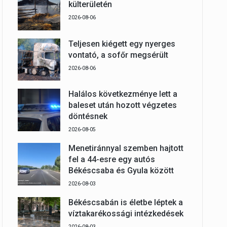
külterületén
2026-08-06
Teljesen kiégett egy nyerges
vontató, a sofőr megsérült
2026-08-06
Halálos következménye lett a
baleset után hozott végzetes
döntésnek
2026-08-05
Menetiránnyal szemben hajtott
fel a 44-esre egy autós
Békéscsaba és Gyula között
2026-08-03
Békéscsabán is életbe léptek a
víztakarékossági intézkedések
2026-08-03