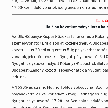
kor, 14.25-kor, 15.25-kor, továbbá Százhalombattáról 
17.53-kor induló vonatok ideiglenesen kimaradnak a
Ez is é
Halálos következménye lett a bal
Az Üllő-Kőbánya-Kispest-Székesfehérvár és a Kőbány
személyvonatok Érd alsón át közlekednek. A Budapes
között július 20-tól augusztus 5-ig pályakarbantartá
vonatok, jelentős részük a Nyugati pályaudvarról 5-1
Nyugati pályaudvar helyett Kőbánya-Kispestről, illetv
Budapest-Záhony közötti sebesvonatok a Nyugati pál
indulnak.
A 16303-as számú Hétmérföldes sebesvonat Szolnoktó
pályaudvarra 21.25-kor érkezik meg. Ferihegy és Zug
Nyugati pályaudvarról 17.28-kor Szolnokra induló von
menetrendből. A Budapest-Lajosmizse vonalon a vona