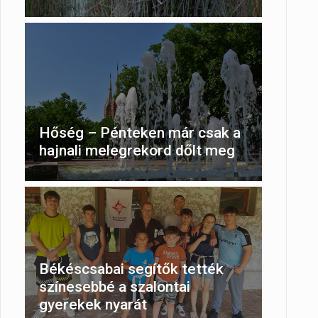
Hőség – Pénteken már csak a
hajnali melegrekord dőlt meg
Békéscsabai segítők tették
színesebbé a szalontai
gyerekek nyarát