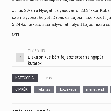
Július 20-án a Nyugati pályaudvarról 23.31-kor, Kőbá
személyvonat helyett Dabas és Lajosmizse között, jú
5.24-kor érkező személyvonat helyett Lajosmizse és 
MTI
ELŐZŐ HÍR
Elektronikus bőrt fejlesztettek szingapúri
Post
kutatók
navigation
KATEGÓRIA:
Friss
CÍMKÉK:
felújítás
közlekedé
menetrend