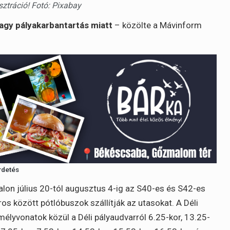
sztráció! Fotó: Pixabay
agy pályakarbantartás miatt
– közölte a Mávinform
rdetés
on július 20-tól augusztus 4-ig az S40-es és S42-es
s között pótlóbuszok szállítják az utasokat. A Déli
lyvonatok közül a Déli pályaudvarról 6.25-kor, 13.25-