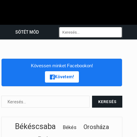
SÖTÉT MÓD
Kövessen minket Facebookon!
Követem!
Békéscsaba
Orosháza
Békés