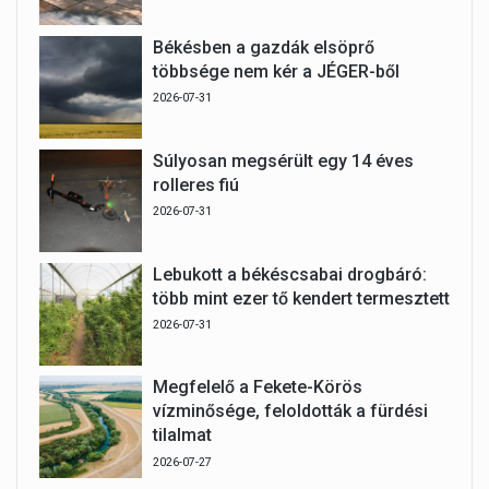
Békésben a gazdák elsöprő
többsége nem kér a JÉGER-ből
2026-07-31
Súlyosan megsérült egy 14 éves
rolleres fiú
2026-07-31
Lebukott a békéscsabai drogbáró:
több mint ezer tő kendert termesztett
2026-07-31
Megfelelő a Fekete-Körös
vízminősége, feloldották a fürdési
tilalmat
2026-07-27