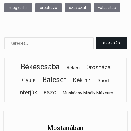
megyei hír
orosháza
szavazat
választás
Békéscsaba
Orosháza
Békés
Baleset
Gyula
Kék hír
Sport
Interjúk
BSZC
Munkácsy Mihály Múzeum
Mostanában