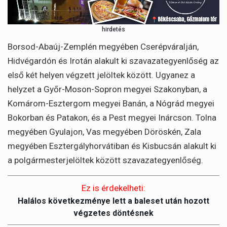
hirdetés
Borsod-Abaúj-Zemplén megyében Cserépváralján,
Hidvégardón és Irotán alakult ki szavazategyenlőség az
első két helyen végzett jelöltek között. Ugyanez a
helyzet a Győr-Moson-Sopron megyei Szakonyban, a
Komárom-Esztergom megyei Banán, a Nógrád megyei
Bokorban és Patakon, és a Pest megyei Inárcson. Tolna
megyében Gyulajon, Vas megyében Döröskén, Zala
megyében Esztergályhorvátiban és Kisbucsán alakult ki
a polgármesterjelöltek között szavazategyenlőség.
Ez is érdekelheti:
Halálos következménye lett a baleset után hozott
végzetes döntésnek