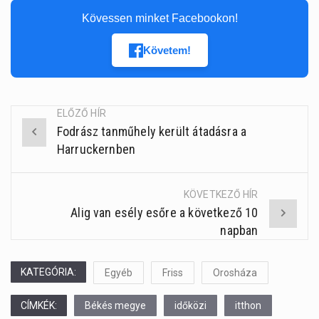
Kövessen minket Facebookon!
Követem!
ELŐZŐ HÍR
Fodrász tanműhely került átadásra a
Post
Harruckernben
navigation
KÖVETKEZŐ HÍR
Alig van esély esőre a következő 10
napban
KATEGÓRIA:
Egyéb
Friss
Orosháza
CÍMKÉK:
Békés megye
időközi
itthon