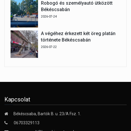
Robogó és személyautó ütközött
Békéscsabán
2026-07-24
A végéhez érkezett két öreg platán
története Békéscsabán
2026-07-22
Kapcsolat
Békéscsaba, Bartók B. u. 23/A Fsz. 1.
06703329113