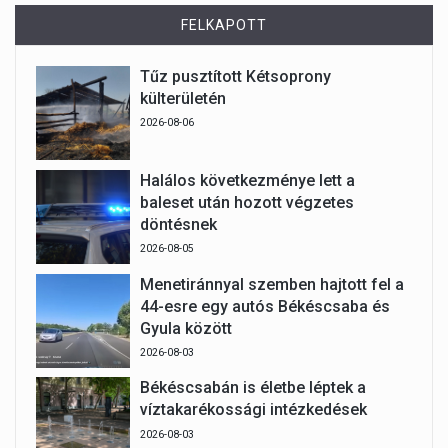
FELKAPOTT
Tűz pusztított Kétsoprony
külterületén
2026-08-06
Halálos következménye lett a
baleset után hozott végzetes
döntésnek
2026-08-05
Menetiránnyal szemben hajtott fel a
44-esre egy autós Békéscsaba és
Gyula között
2026-08-03
Békéscsabán is életbe léptek a
víztakarékossági intézkedések
2026-08-03