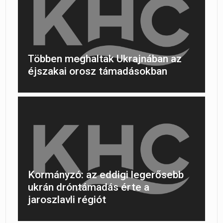
Többen meghaltak Ukrajnában az
éjszakai orosz támadásokban
Kormányzó: az eddigi legerősebb
ukrán dróntámadás érte a
jaroszlavli régiót