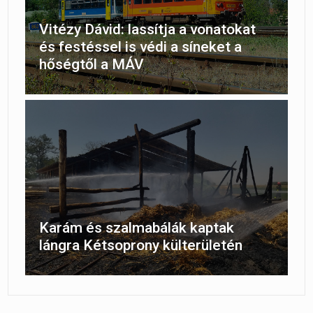
Vitézy Dávid: lassítja a vonatokat
és festéssel is védi a síneket a
hőségtől a MÁV
Karám és szalmabálák kaptak
lángra Kétsoprony külterületén