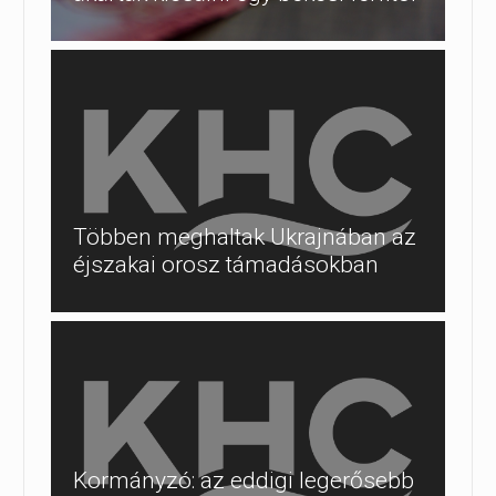
Többen meghaltak Ukrajnában az
éjszakai orosz támadásokban
Kormányzó: az eddigi legerősebb