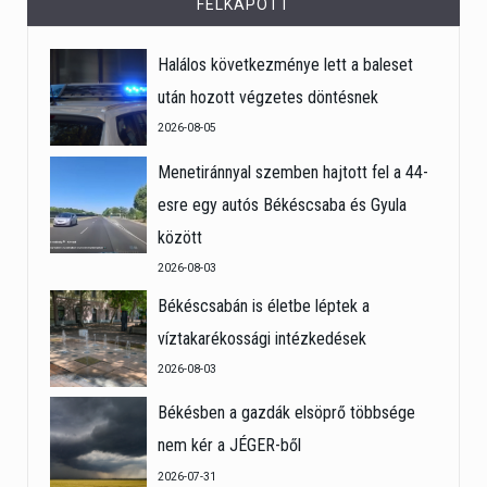
FELKAPOTT
Halálos következménye lett a baleset
után hozott végzetes döntésnek
2026-08-05
Menetiránnyal szemben hajtott fel a 44-
esre egy autós Békéscsaba és Gyula
között
2026-08-03
Békéscsabán is életbe léptek a
víztakarékossági intézkedések
2026-08-03
Békésben a gazdák elsöprő többsége
nem kér a JÉGER-ből
2026-07-31