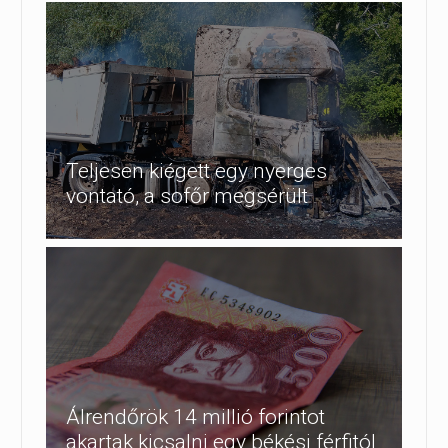
Teljesen kiégett egy nyerges
vontató, a sofőr megsérült
Álrendőrök 14 millió forintot
akartak kicsalni egy békési férfitól