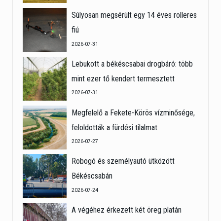
Súlyosan megsérült egy 14 éves rolleres
fiú
2026-07-31
Lebukott a békéscsabai drogbáró: több
mint ezer tő kendert termesztett
2026-07-31
Megfelelő a Fekete-Körös vízminősége,
feloldották a fürdési tilalmat
2026-07-27
Robogó és személyautó ütközött
Békéscsabán
2026-07-24
A végéhez érkezett két öreg platán