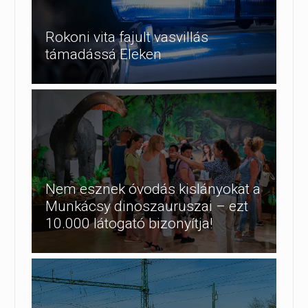
Rokoni vita fajult vasvillás
támadássá Eleken
Nem esznek óvodás kislányokat a
Munkácsy dinoszauruszai – ezt
10.000 látogató bizonyítja!