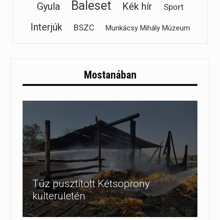
Baleset
Gyula
Kék hír
Sport
Interjúk
BSZC
Munkácsy Mihály Múzeum
Mostanában
Tűz pusztított Kétsoprony
külterületén