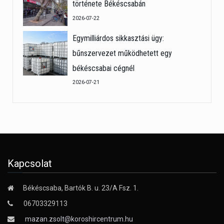
története Békéscsabán
2026-07-22
Egymilliárdos sikkasztási ügy:
bűnszervezet működhetett egy
békéscsabai cégnél
2026-07-21
Kapcsolat
Békéscsaba, Bartók B. u. 23/A Fsz. 1.
06703329113
mazan.zsolt@koroshircentrum.hu