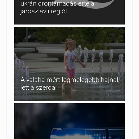
ukrán dróntámadás érte a
jaroszlavli régiót
A valaha mért legmelegebb hajnal
lett a szerdai