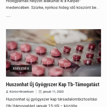
Hidegpárnás helyzet alakulhat ki a Kárpát-
medencében. Szürke, nyirkos hideg idő köszönt be…
EGÉSZSÉG
Huszonhat Új Gyógyszer Kap Tb-Támogatást
Körös Hírcentrum
január 11, 2020
Huszonhat új gyógyszer kap társadalombiztosítási
(tb-)támogatást január 15-től – közölte…