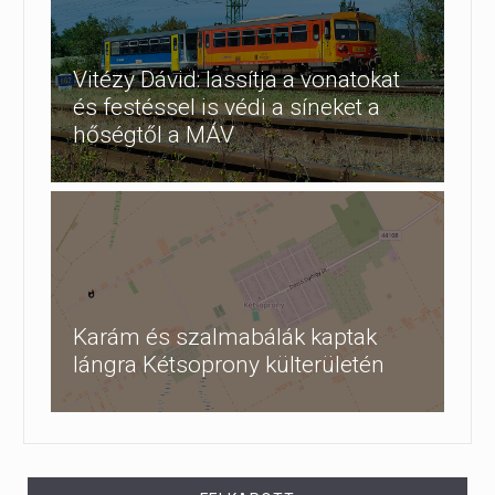
Vitézy Dávid: lassítja a vonatokat
és festéssel is védi a síneket a
hőségtől a MÁV
Karám és szalmabálák kaptak
lángra Kétsoprony külterületén