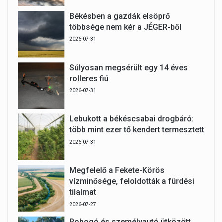
Békésben a gazdák elsöprő
többsége nem kér a JÉGER-ből
2026-07-31
Súlyosan megsérült egy 14 éves
rolleres fiú
2026-07-31
Lebukott a békéscsabai drogbáró:
több mint ezer tő kendert termesztett
2026-07-31
Megfelelő a Fekete-Körös
vízminősége, feloldották a fürdési
tilalmat
2026-07-27
Robogó és személyautó ütközött