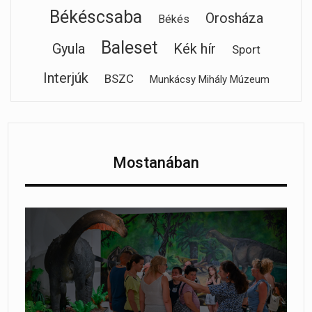
Békéscsaba
Orosháza
Békés
Baleset
Gyula
Kék hír
Sport
Interjúk
BSZC
Munkácsy Mihály Múzeum
Mostanában