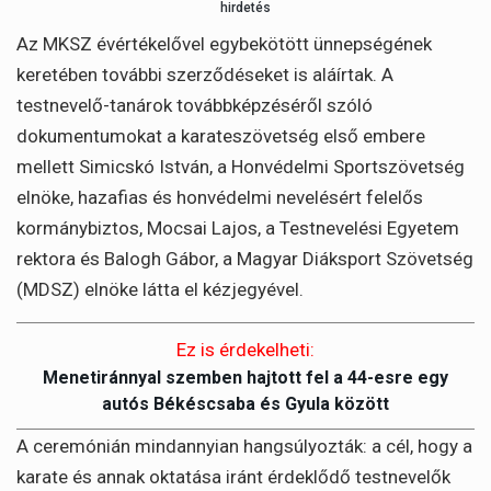
hirdetés
Az MKSZ évértékelővel egybekötött ünnepségének
keretében további szerződéseket is aláírtak. A
testnevelő-tanárok továbbképzéséről szóló
dokumentumokat a karateszövetség első embere
mellett Simicskó István, a Honvédelmi Sportszövetség
elnöke, hazafias és honvédelmi nevelésért felelős
kormánybiztos, Mocsai Lajos, a Testnevelési Egyetem
rektora és Balogh Gábor, a Magyar Diáksport Szövetség
(MDSZ) elnöke látta el kézjegyével.
Ez is érdekelheti:
Menetiránnyal szemben hajtott fel a 44-esre egy
autós Békéscsaba és Gyula között
A ceremónián mindannyian hangsúlyozták: a cél, hogy a
karate és annak oktatása iránt érdeklődő testnevelők