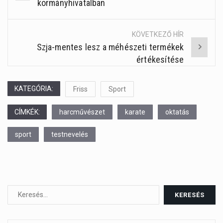
kormányhivatalban
navigation
KÖVETKEZŐ HÍR
Szja-mentes lesz a méhészeti termékek
értékesítése
KATEGÓRIA:
Friss
Sport
CÍMKÉK:
harcművészet
karate
oktatás
sport
testnevelés