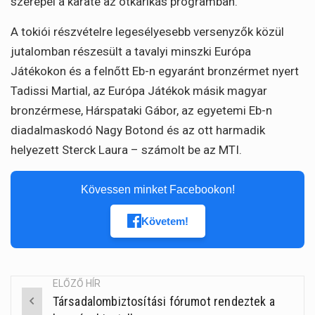
szerepel a karate az ötkarikás programban.
A tokiói részvételre legesélyesebb versenyzők közül
jutalomban részesült a tavalyi minszki Európa
Játékokon és a felnőtt Eb-n egyaránt bronzérmet nyert
Tadissi Martial, az Európa Játékok másik magyar
bronzérmese, Hárspataki Gábor, az egyetemi Eb-n
diadalmaskodó Nagy Botond és az ott harmadik
helyezett Sterck Laura – számolt be az MTI.
Kövessen minket Facebookon!
Követem!
ELŐZŐ HÍR
Társadalombiztosítási fórumot rendeztek a
Post