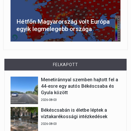
Hétfőn Magyarország volt Európa
egyik legmelegebb országa
FELKAPOTT
Menetiránnyal szemben hajtott fel a
44-esre egy autós Békéscsaba és
Gyula között
2026-08-03
Békéscsabán is életbe léptek a
víztakarékossági intézkedések
2026-08-03