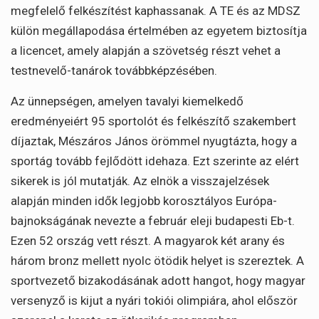
megfelelő felkészítést kaphassanak. A TE és az MDSZ
külön megállapodása értelmében az egyetem biztosítja
a licencet, amely alapján a szövetség részt vehet a
testnevelő-tanárok továbbképzésében.
Az ünnepségen, amelyen tavalyi kiemelkedő
eredményeiért 95 sportolót és felkészítő szakembert
díjaztak, Mészáros János örömmel nyugtázta, hogy a
sportág tovább fejlődött idehaza. Ezt szerinte az elért
sikerek is jól mutatják. Az elnök a visszajelzések
alapján minden idők legjobb korosztályos Európa-
bajnokságának nevezte a február eleji budapesti Eb-t.
Ezen 52 ország vett részt. A magyarok két arany és
három bronz mellett nyolc ötödik helyet is szereztek. A
sportvezető bizakodásának adott hangot, hogy magyar
versenyző is kijut a nyári tokiói olimpiára, ahol először