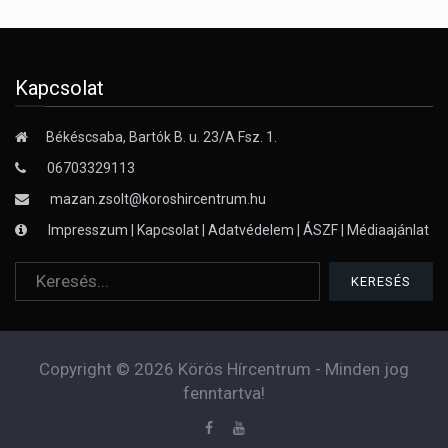
Kapcsolat
Békéscsaba, Bartók B. u. 23/A Fsz. 1.
06703329113
mazan.zsolt@koroshircentrum.hu
Impresszum
|
Kapcsolat
|
Adatvédelem
|
ÁSZF
|
Médiaajánlat
Copyright © 2026 Körös Hírcentrum - Minden jog
fenntartva!