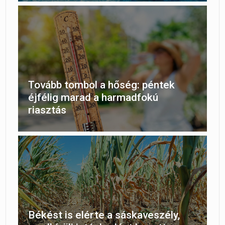
Tovább tombol a hőség: péntek
éjfélig marad a harmadfokú
riasztás
Békést is elérte a sáskaveszély,