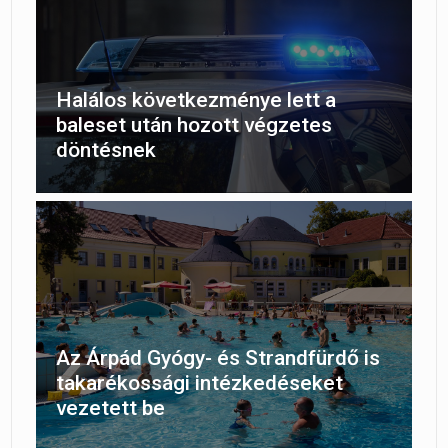
Halálos következménye lett a
baleset után hozott végzetes
döntésnek
Az Árpád Gyógy- és Strandfürdő is
takarékossági intézkedéseket
vezetett be