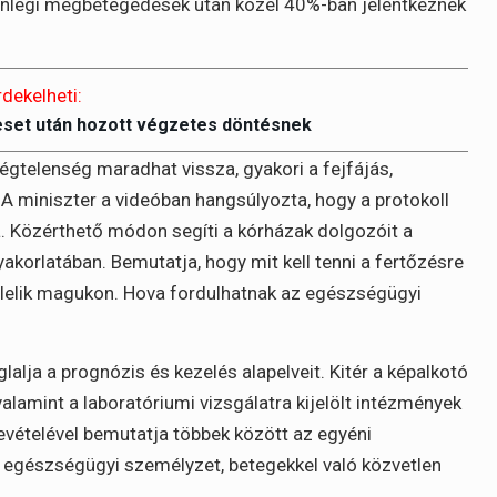
elenlegi megbetegedések után közel 40%-ban jelentkeznek
rdekelheti:
eset után hozott végzetes döntésnek
égtelenség maradhat vissza, gyakori a fejfájás,
 A miniszter a videóban hangsúlyozta, hogy a protokoll
. Közérthető módon segíti a kórházak dolgozóit a
akorlatában. Bemutatja, hogy mit kell tenni a fertőzésre
lelik magukon. Hova fordulhatnak az egészségügyi
alja a prognózis és kezelés alapelveit. Kitér a képalkotó
valamint a laboratóriumi vizsgálatra kijelölt intézmények
evételével bemutatja többek között az egyéni
 egészségügyi személyzet, betegekkel való közvetlen