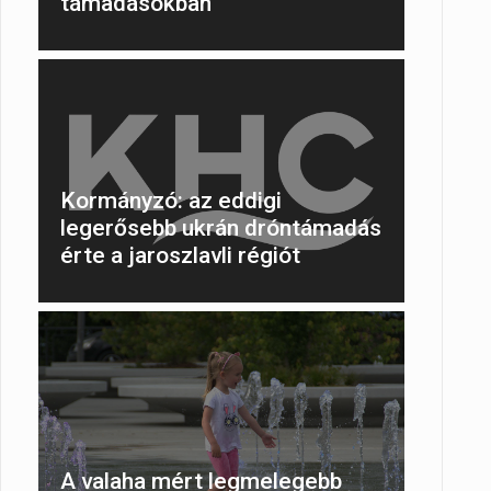
támadásokban
Kormányzó: az eddigi
legerősebb ukrán dróntámadás
érte a jaroszlavli régiót
A valaha mért legmelegebb