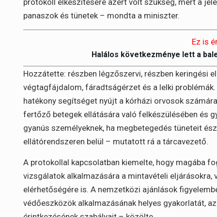
protokoll elkészítésére azért volt szükség, mert a j
panaszok és tünetek – mondta a miniszter.
Ez is é
Halálos következménye lett a bal
Hozzátette: részben légzőszervi, részben keringési el
végtagfájdalom, fáradtságérzet és a lelki problémák.
hatékony segítséget nyújt a kórházi orvosok számára
fertőző betegek ellátására való felkészülésében és gy
gyanús személyeknek, ha megbetegedés tüneteit ész
ellátórendszeren belül – mutatott rá a tárcavezető.
A protokollal kapcsolatban kiemelte, hogy magába fogl
vizsgálatok alkalmazására a mintavételi eljárásokra, 
elérhetőségére is. A nemzetközi ajánlások figyelemb
védőeszközök alkalmazásának helyes gyakorlatát, az
érintkezésének szabályait – közölte.