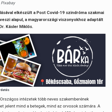
 Pixabay
ásával elkészült a Post Covid-19 szindróma szakmai
t veszi alapul, a magyarországi viszonyokhoz adaptált
r. Kásler Miklós.
rdetés
z Országos intézetek több neves szakemberének
et jelent mind a betegek, mind az orvosok számára. A