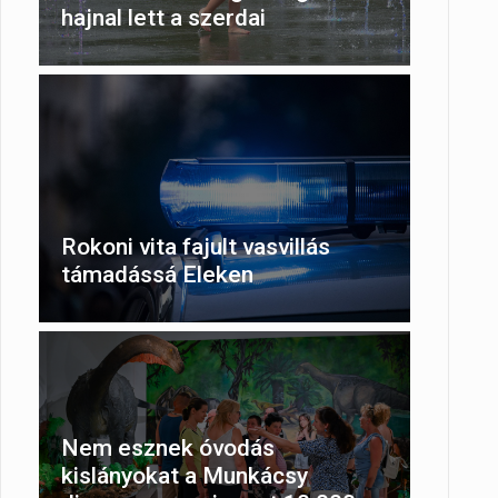
hajnal lett a szerdai
Rokoni vita fajult vasvillás
támadássá Eleken
Nem esznek óvodás
kislányokat a Munkácsy