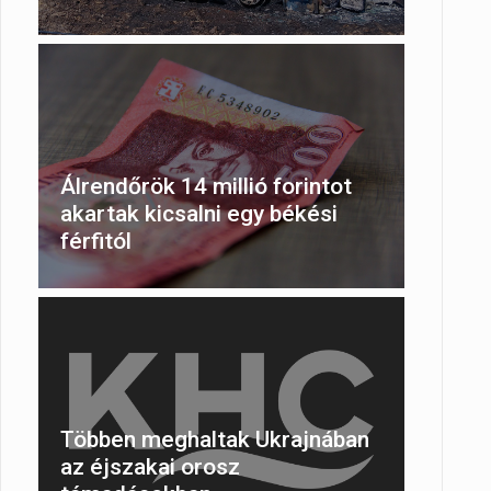
Álrendőrök 14 millió forintot
akartak kicsalni egy békési
férfitól
Többen meghaltak Ukrajnában
az éjszakai orosz