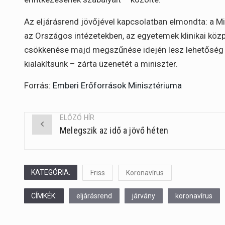
Az eljárásrend jövőjével kapcsolatban elmondta: a Mi
az Országos intézetekben, az egyetemek klinikai köz
csökkenése majd megszűnése idején lesz lehetőség arr
kialakítsunk – zárta üzenetét a miniszter.
Forrás:
Emberi Erőforrások Minisztériuma
ELŐZŐ HÍR
Melegszik az idő a jövő héten
Post
navigation
KATEGÓRIA:
Friss
Koronavírus
CÍMKÉK:
eljárásrend
járvány
koronavírus