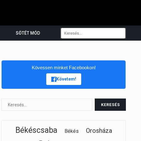
SÖTÉT MÓD
Kövessen minket Facebookon!
Követem!
Békéscsaba
Orosháza
Békés