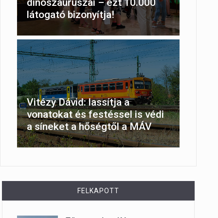
dinoszauruszai – ezt 10.000
látogató bizonyítja!
Vitézy Dávid: lassítja a
vonatokat és festéssel is védi
a síneket a hőségtől a MÁV
FELKAPOTT