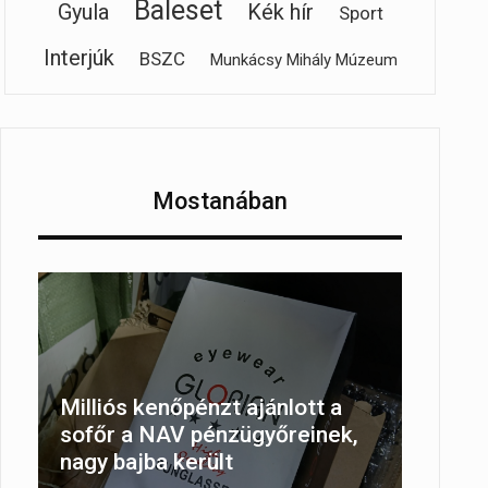
Baleset
Gyula
Kék hír
Sport
Interjúk
BSZC
Munkácsy Mihály Múzeum
Mostanában
Milliós kenőpénzt ajánlott a
sofőr a NAV pénzügyőreinek,
nagy bajba került