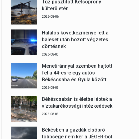
Tűz pusztított Kétsoprony
külterületén
2026-08-06
Halálos következménye lett a
baleset után hozott végzetes
döntésnek
2026-08-05
Menetiránnyal szemben hajtott
fel a 44-esre egy autós
Békéscsaba és Gyula között
2026-08-03
Békéscsabán is életbe léptek a
víztakarékossági intézkedések
2026-08-03
Békésben a gazdák elsöprő
többsége nem kér a JÉGER-ből