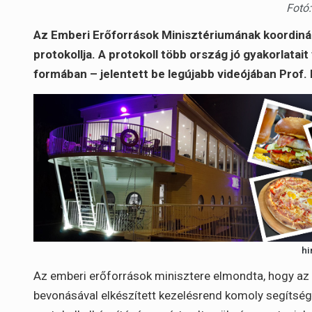
Fotó:
Az Emberi Erőforrások Minisztériumának koordinál
protokollja. A protokoll több ország jó gyakorlatai
formában – jelentett be legújabb videójában Prof. D
hi
Az emberi erőforrások minisztere elmondta, hogy a
bevonásával elkészített kezelésrend komoly segítség