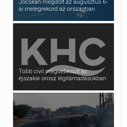
Jócskán megdőlt az augusztus 6-
ai melegrekord az országban
Több civil megsebesült az
éjszakai orosz légitámadásokban