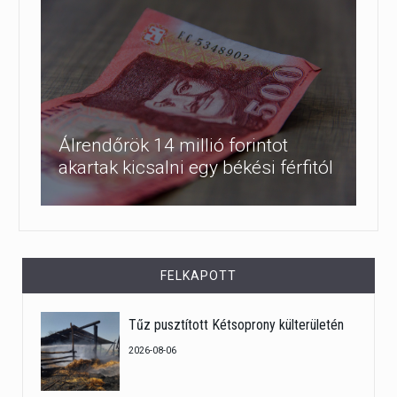
Álrendőrök 14 millió forintot
akartak kicsalni egy békési férfitól
FELKAPOTT
Tűz pusztított Kétsoprony külterületén
2026-08-06