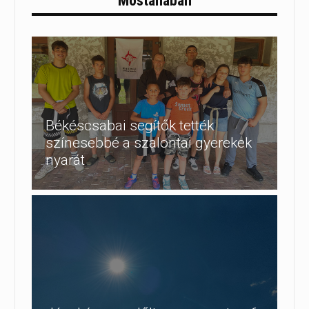
Mostanában
Békéscsabai segítők tették
színesebbé a szalontai gyerekek
nyarát