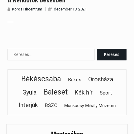
A Rendőrök Békésben
Körös Hírcentrum
december 18, 2021
Békéscsaba
Orosháza
Békés
Baleset
Gyula
Kék hír
Sport
Interjúk
BSZC
Munkácsy Mihály Múzeum