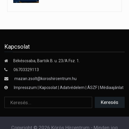
Kapcsolat
Békéscsaba, Bartók B. u. 23/A Fsz. 1.
06703329113
mazan.zsolt@koroshircentrum.hu
Impresszum
|
Kapcsolat
|
Adatvédelem
|
ÁSZF
|
Médiaajánlat
Copyright © 2026 Körös Hírcentrum - Minden jog