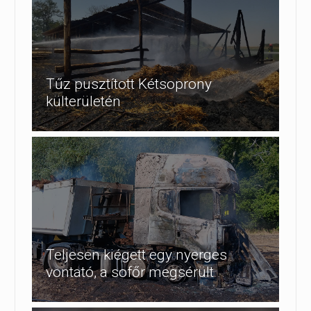
Tűz pusztított Kétsoprony
külterületén
Teljesen kiégett egy nyerges
vontató, a sofőr megsérült