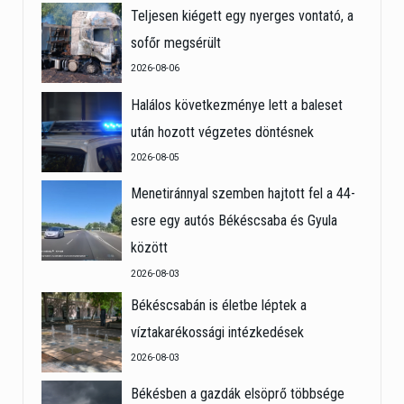
Teljesen kiégett egy nyerges vontató, a
sofőr megsérült
2026-08-06
Halálos következménye lett a baleset
után hozott végzetes döntésnek
2026-08-05
Menetiránnyal szemben hajtott fel a 44-
esre egy autós Békéscsaba és Gyula
között
2026-08-03
Békéscsabán is életbe léptek a
víztakarékossági intézkedések
2026-08-03
Békésben a gazdák elsöprő többsége