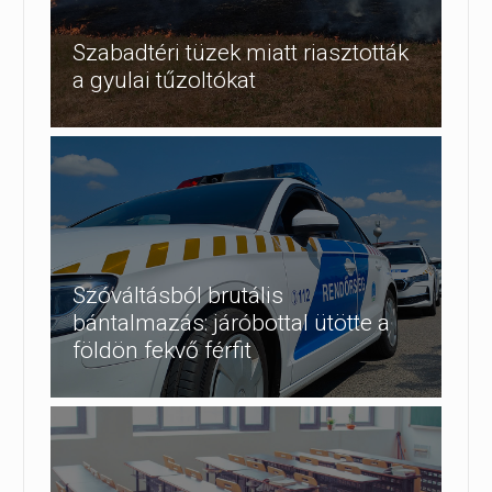
Szabadtéri tüzek miatt riasztották
a gyulai tűzoltókat
Szóváltásból brutális
bántalmazás: járóbottal ütötte a
földön fekvő férfit