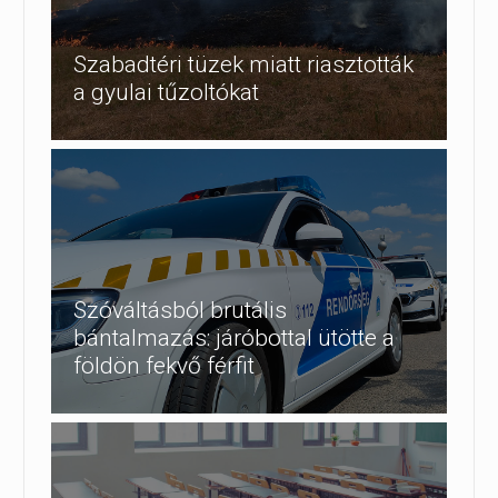
Szabadtéri tüzek miatt riasztották
a gyulai tűzoltókat
Szóváltásból brutális
bántalmazás: járóbottal ütötte a
földön fekvő férfit