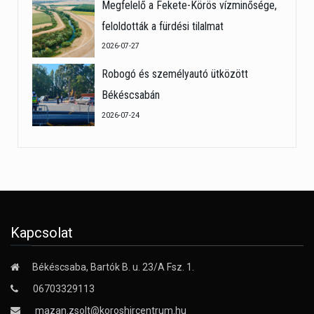
Megfelelő a Fekete-Körös vízminősége,
feloldották a fürdési tilalmat
2026-07-27
Robogó és személyautó ütközött
Békéscsabán
2026-07-24
Kapcsolat
Békéscsaba, Bartók B. u. 23/A Fsz. 1.
06703329113
mazan.zsolt@koroshircentrum.hu