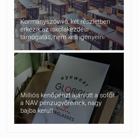
Kormányszóvivő: két részletben
érkezik az iskolakezdési
támogatás, nem kell igényelni
Milliós kenőpénzt ajánlott a sofőr
a NAV pénzügyőreinek, nagy
bajba került