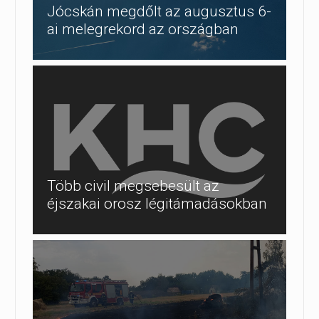
Jócskán megdőlt az augusztus 6-
ai melegrekord az országban
Több civil megsebesült az
éjszakai orosz légitámadásokban