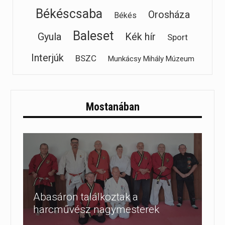
Békéscsaba
Orosháza
Békés
Baleset
Gyula
Kék hír
Sport
Interjúk
BSZC
Munkácsy Mihály Múzeum
Mostanában
Abasáron találkoztak a
harcművész nagymesterek