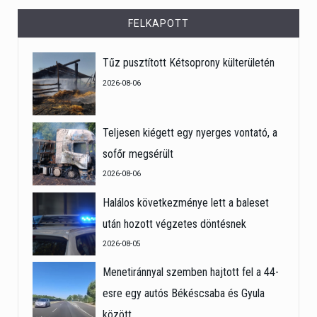
FELKAPOTT
Tűz pusztított Kétsoprony külterületén
2026-08-06
Teljesen kiégett egy nyerges vontató, a
sofőr megsérült
2026-08-06
Halálos következménye lett a baleset
után hozott végzetes döntésnek
2026-08-05
Menetiránnyal szemben hajtott fel a 44-
esre egy autós Békéscsaba és Gyula
között