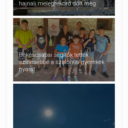
hajnali melegrekord dőlt meg
Békéscsabai segítők tették
színesebbé a szalontai gyerekek
nyarát