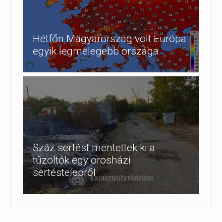
Hétfőn Magyarország volt Európa
egyik legmelegebb országa
Száz sertést mentettek ki a
tűzoltók egy orosházi
sertéstelepről