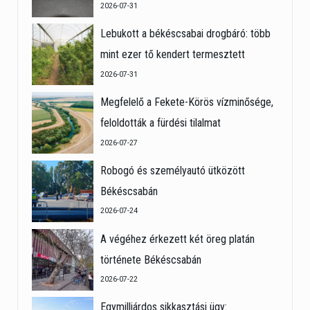
2026-07-31
Lebukott a békéscsabai drogbáró: több
mint ezer tő kendert termesztett
2026-07-31
Megfelelő a Fekete-Körös vízminősége,
feloldották a fürdési tilalmat
2026-07-27
Robogó és személyautó ütközött
Békéscsabán
2026-07-24
A végéhez érkezett két öreg platán
története Békéscsabán
2026-07-22
Egymilliárdos sikkasztási ügy: