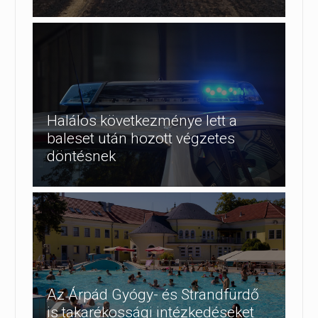
Halálos következménye lett a
baleset után hozott végzetes
döntésnek
Az Árpád Gyógy- és Strandfürdő
is takarékossági intézkedéseket