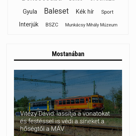
Baleset
Gyula
Kék hír
Sport
Interjúk
BSZC
Munkácsy Mihály Múzeum
Mostanában
Vitézy Dávid: lassítja a vonatokat
és festéssel is védi a síneket a
hőségtől a MÁV