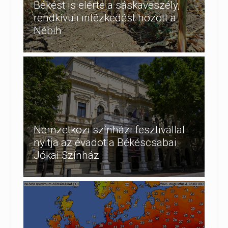
Békést is elérte a sáskaveszély,
rendkívüli intézkedést hozott a
Nébih
Nemzetközi színházi fesztivállal
nyitja az évadot a Békéscsabai
Jókai Színház