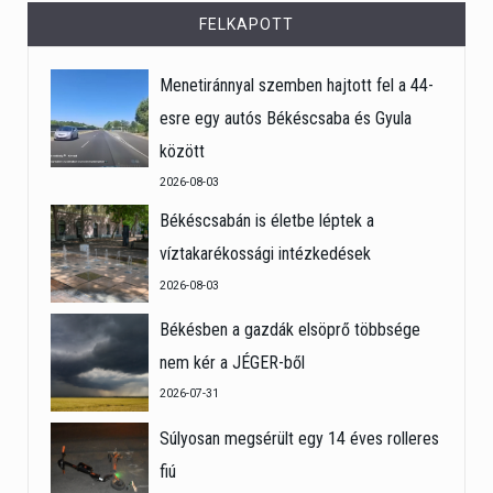
FELKAPOTT
Menetiránnyal szemben hajtott fel a 44-
esre egy autós Békéscsaba és Gyula
között
2026-08-03
Békéscsabán is életbe léptek a
víztakarékossági intézkedések
2026-08-03
Békésben a gazdák elsöprő többsége
nem kér a JÉGER-ből
2026-07-31
Súlyosan megsérült egy 14 éves rolleres
fiú