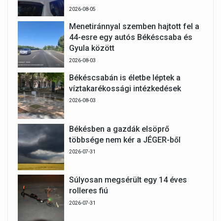
2026-08-05
Menetiránnyal szemben hajtott fel a
44-esre egy autós Békéscsaba és
Gyula között
2026-08-03
Békéscsabán is életbe léptek a
víztakarékossági intézkedések
2026-08-03
Békésben a gazdák elsöprő
többsége nem kér a JÉGER-ből
2026-07-31
Súlyosan megsérült egy 14 éves
rolleres fiú
2026-07-31