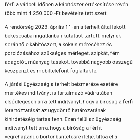
férfi a vádbeli időben a kábítószer értékesítése révén
több mint 4.250.000.-Ft bevételre tett szert.
A rendőrség 2023. április 11-én a terhelt által lakott
békéscsabai ingatlanban kutatást tartott, melynek
során tőle kábítószert, a kokain méréséhez és
porciózásához szükséges mérleget, szipkát, fém
adagolót, műanyag tasakot, továbbá nagyobb összegű
készpénzt és mobiltelefont foglaltak le.
A járási ügyészség a terhelt beismerése esetére
mértékes indítványt is tartalmazó vádiratában
elsődlegesen arra tett indítványt, hogy a bíróság a férfi
letartóztatását az ügydöntő határozatának
kihirdetéséig tartsa fenn. Ezen felül az ügyészség
indítványt tett arra, hogy a bíróság a férfit
végrehajtandó börtönbüntetésre ítélje, tiltsa el a