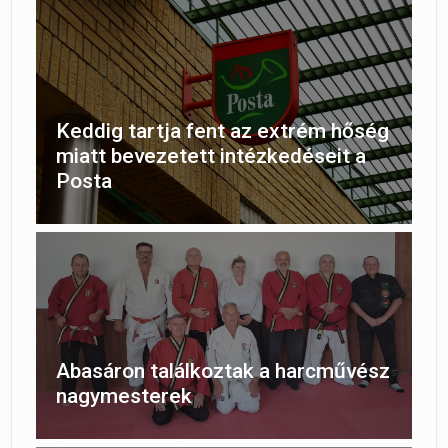
Keddig tartja fent az extrém hőség
miatt bevezetett intézkedéseit a
Posta
Abasáron találkoztak a harcművész
nagymesterek