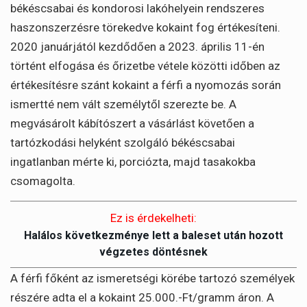
békéscsabai és kondorosi lakóhelyein rendszeres
haszonszerzésre törekedve kokaint fog értékesíteni.
2020 januárjától kezdődően a 2023. április 11-én
történt elfogása és őrizetbe vétele közötti időben az
értékesítésre szánt kokaint a férfi a nyomozás során
ismertté nem vált személytől szerezte be. A
megvásárolt kábítószert a vásárlást követően a
tartózkodási helyként szolgáló békéscsabai
ingatlanban mérte ki, porciózta, majd tasakokba
csomagolta.
Ez is érdekelheti:
Halálos következménye lett a baleset után hozott
végzetes döntésnek
A férfi főként az ismeretségi körébe tartozó személyek
részére adta el a kokaint 25.000.-Ft/gramm áron. A