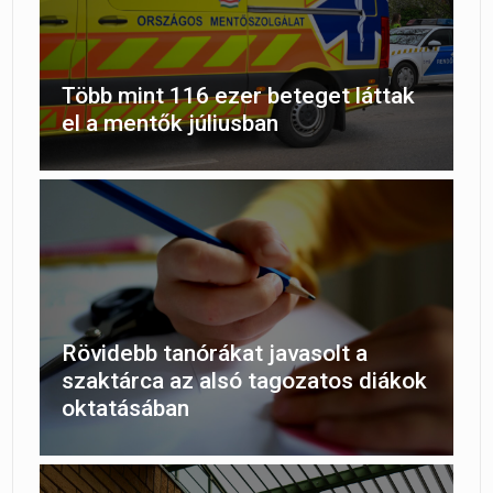
Több mint 116 ezer beteget láttak
el a mentők júliusban
Rövidebb tanórákat javasolt a
szaktárca az alsó tagozatos diákok
oktatásában