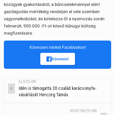
közügyek gyakorlásától; a bűncselekménnyel elért
gazdagodás mértékéig rendeljen el vele szemben
vagyonelkobzást, és kötelezze őt a nyomozás során
felmerült, 900.000.-Ft-ot kitevő bűnügyi költség
megfizetésére.
Kövessen minket Facebookon!
Követem!
ELŐZŐ HÍR
Idén is támogatta 20 család karácsonyfa-
Post
vásárlását Herczeg Tamás
navigation
KÖVETKEZŐ HÍR