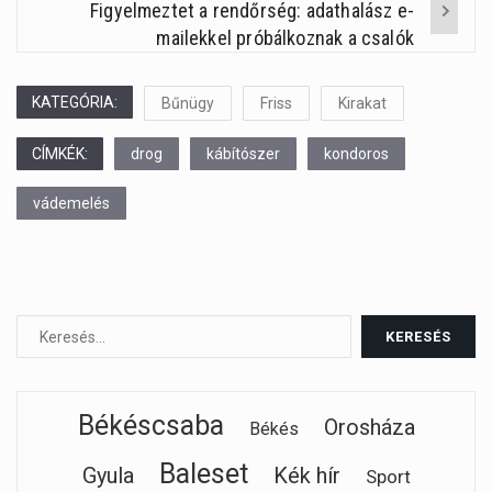
Figyelmeztet a rendőrség: adathalász e-
mailekkel próbálkoznak a csalók
KATEGÓRIA:
Bűnügy
Friss
Kirakat
CÍMKÉK:
drog
kábítószer
kondoros
vádemelés
Békéscsaba
Orosháza
Békés
Baleset
Gyula
Kék hír
Sport