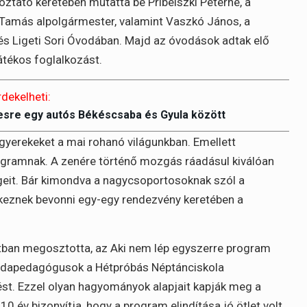
oztató keretében mutatta be Pribelszki Péterné, a
a Tamás alpolgármester, valamint Vaszkó János, a
és Ligeti Sori Óvodában. Majd az óvodások adtak elő
átékos foglalkozást.
rdekelheti:
-esre egy autós Békéscsaba és Gyula között
a gyerekeket a mai rohanó világunkban. Emellett
gramnak. A zenére történő mozgás ráadásul kiválóan
geit. Bár kimondva a nagycsoportosoknak szól a
ekeznek bevonni egy-egy rendezvény keretében a
tban megosztotta, az Aki nem lép egyszerre program
vodapedagógusok a Hétpróbás Néptánciskola
ést. Ezzel olyan hagyományok alapjait kapják meg a
0 év bizonyítja, hogy a program elindítása jó ötlet volt,