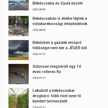
Békéscsaba és Gyula között
2026-08-03
Békéscsabán is életbe léptek a
víztakarékossági intézkedések
2026-08-03
Békésben a gazdák elsöprő
többsége nem kér a JÉGER-ből
2026-07-31
Súlyosan megsérült egy 14
éves rolleres fiú
2026-07-31
Lebukott a békéscsabai
drogbáró: több mint ezer tő
kendert termesztett
2026-07-31