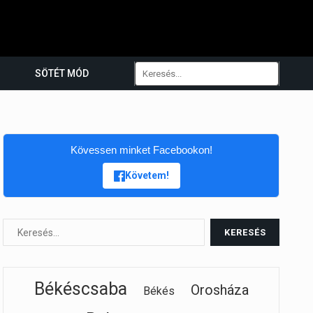
SÖTÉT MÓD
Kövessen minket Facebookon!
Követem!
Békéscsaba
Orosháza
Békés