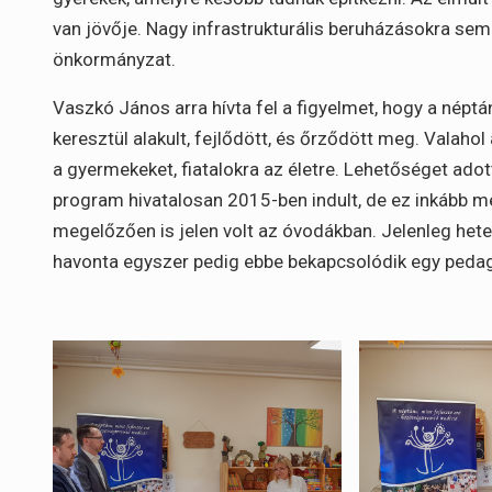
van jövője. Nagy infrastrukturális beruházásokra sem 
önkormányzat.
Vaszkó János arra hívta fel a figyelmet, hogy a népt
keresztül alakult, fejlődött, és őrződött meg. Valahol 
a gyermekeket, fiatalokra az életre. Lehetőséget adot
program hivatalosan 2015-ben indult, de ez inkább mé
megelőzően is jelen volt az óvodákban. Jelenleg het
havonta egyszer pedig ebbe bekapcsolódik egy pedagó