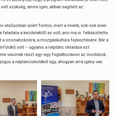
volt szükség, amire igen, abban segített az
ánc elsősorban azért fontos, mert a miénk, sok-sok éven
a feladata a kezdetektől az volt, ami ma is: felkészítette
t a szocializációra, a mozgáskultúra fejlesztésére. Bár a
rföldkő volt – ugyanis a néptánc oktatása ezt
ente vesznek részt egy-egy foglalkozáson az óvodások,
gus a néptánciskolából úgy, ahogyan arra igény van.