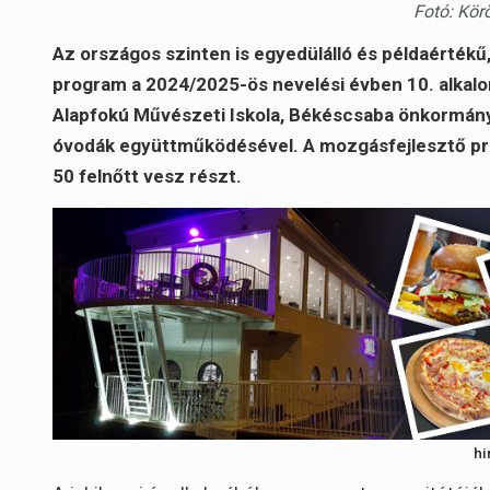
Fotó: Kör
Az országos szinten is egyedülálló és példaértékű
program a 2024/2025-ös nevelési évben 10. alkalo
Alapfokú Művészeti Iskola, Békéscsaba önkormán
óvodák együttműködésével. A mozgásfejlesztő p
50 felnőtt vesz részt.
hi