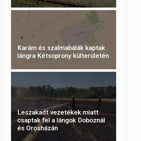
Karám és szalmabálák kaptak
lángra Kétsoprony külterületén
Leszakadt vezetékek miatt
csaptak fel a lángok Doboznál
és Orosházán