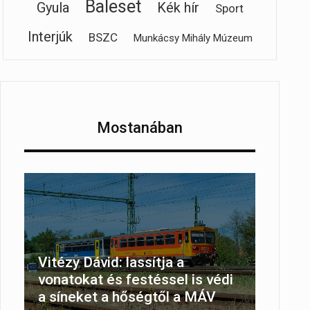
Baleset
Gyula
Kék hír
Sport
Interjúk
BSZC
Munkácsy Mihály Múzeum
Mostanában
Vitézy Dávid: lassítja a
vonatokat és festéssel is védi
a síneket a hőségtől a MÁV