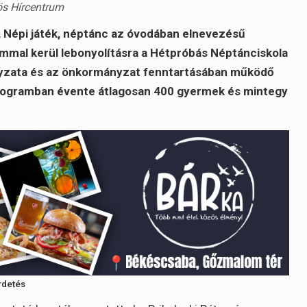
ös Hírcentrum
, Népi játék, néptánc az óvodában elnevezésű
mmal kerül lebonyolításra a Hétpróbás Néptánciskola
yzata és az önkormányzat fenntartásában működő
rogramban évente átlagosan 400 gyermek és mintegy
rdetés