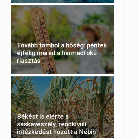
Tovább tombol a hőség: péntek
éjfélig marad a harmadfokú
riasztás
Békést is elérte a
sáskaveszély, rendkívüli
intézkedést hozott a Nébih