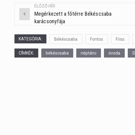
ELŐZŐ HÍR
Megérkezett a főtérre Békéscsaba
Post
karácsonyfája
navigation
KATEGÓRIA:
Békéscsaba
Fontos
Friss
CÍMKÉK:
békéscsaba
néptánc
óvoda
S