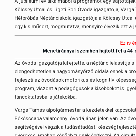
A jubileumi év alkalmából a programot egy sajtótájék
Kölcsey Utcai és Ligeti Sori Óvoda igazgatója, Varg
Hétpróbás Néptánciskola igazgatója a Kölcsey Utcai 
egy kis műsort, megmutatva, mennyire élvezik ezt a j
Ez is é
Menetiránnyal szemben hajtott fel a 44
Az óvoda igazgatója kifejtette, a néptánc lelassítja 
elengedhetetlen a hagyományőrző oldala ennek a pro
fejleszti az óvodások motorikus és kognitív képessé
program, viszont a pedagógusok a kisebbeket is igy
táncoktatásba, a játékokba.
Varga Tamás alpolgármester a kezdetekkel kapcsola
Békéscsaba valamennyi óvodájában jelen van. Az ó
segítségével végzik a tudásátadást, készségfejleszt
gyerekek, amelyre később tudnak építkezni. Az elmúlt 1