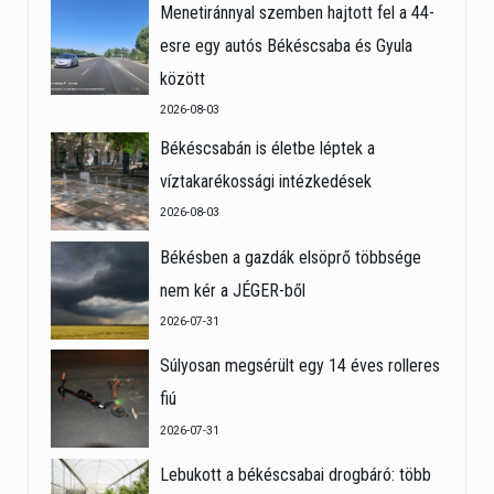
Menetiránnyal szemben hajtott fel a 44-
esre egy autós Békéscsaba és Gyula
között
2026-08-03
Békéscsabán is életbe léptek a
víztakarékossági intézkedések
2026-08-03
Békésben a gazdák elsöprő többsége
nem kér a JÉGER-ből
2026-07-31
Súlyosan megsérült egy 14 éves rolleres
fiú
2026-07-31
Lebukott a békéscsabai drogbáró: több