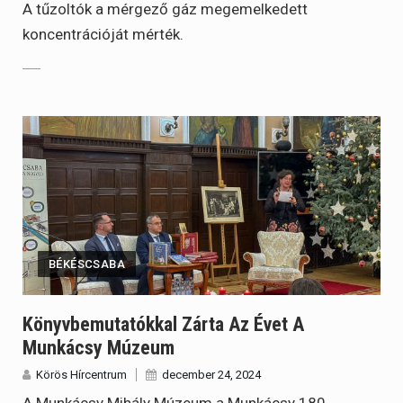
A tűzoltók a mérgező gáz megemelkedett
koncentrációját mérték.
BÉKÉSCSABA
Könyvbemutatókkal Zárta Az Évet A
Munkácsy Múzeum
Körös Hírcentrum
december 24, 2024
A Munkácsy Mihály Múzeum a Munkácsy 180