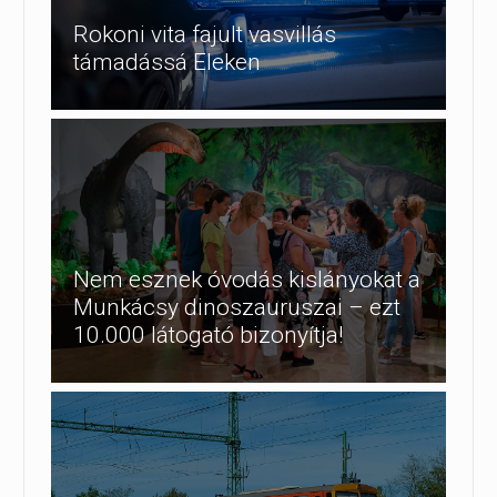
Rokoni vita fajult vasvillás
támadássá Eleken
Nem esznek óvodás kislányokat a
Munkácsy dinoszauruszai – ezt
10.000 látogató bizonyítja!