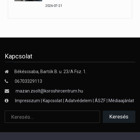
2026-07-21
Kapcsolat
Békéscsaba, Bartók B. u. 23/A Fsz. 1.
06703329113
mazan.zsolt@koroshircentrum.hu
Impresszum
|
Kapcsolat
|
Adatvédelem
|
ÁSZF
|
Médiaajánlat