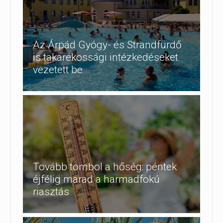
Az Árpád Gyógy- és Strandfürdő
is takarékossági intézkedéseket
vezetett be
Tovább tombol a hőség: péntek
éjfélig marad a harmadfokú
riasztás