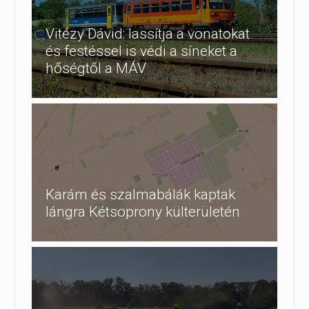
Vitézy Dávid: lassítja a vonatokat
és festéssel is védi a síneket a
hőségtől a MÁV
Karám és szalmabálák kaptak
lángra Kétsoprony külterületén