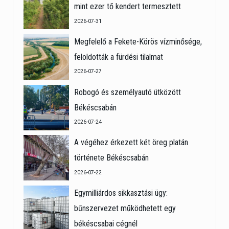
mint ezer tő kendert termesztett
2026-07-31
Megfelelő a Fekete-Körös vízminősége,
feloldották a fürdési tilalmat
2026-07-27
Robogó és személyautó ütközött
Békéscsabán
2026-07-24
A végéhez érkezett két öreg platán
története Békéscsabán
2026-07-22
Egymilliárdos sikkasztási ügy:
bűnszervezet működhetett egy
békéscsabai cégnél