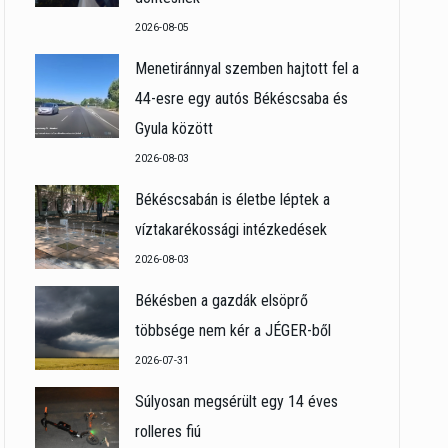
2026-08-05
Menetiránnyal szemben hajtott fel a
44-esre egy autós Békéscsaba és
Gyula között
2026-08-03
Békéscsabán is életbe léptek a
víztakarékossági intézkedések
2026-08-03
Békésben a gazdák elsöprő
többsége nem kér a JÉGER-ből
2026-07-31
Súlyosan megsérült egy 14 éves
rolleres fiú