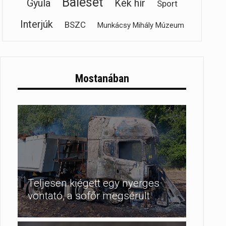
Baleset
Gyula
Kék hír
Sport
Interjúk
BSZC
Munkácsy Mihály Múzeum
Mostanában
Teljesen kiégett egy nyerges
vontató, a sofőr megsérült