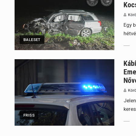
Kocs
Körö
Egy b
hétvé
BALESET
Káb
Emel
Nőv
Körö
Jelen
keres
FRISS