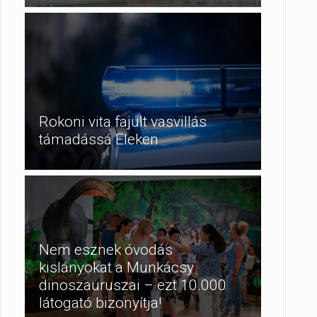
Rokoni vita fajult vasvillás
támadássá Eleken
Nem esznek óvodás
kislányokat a Munkácsy
dinoszauruszai – ezt 10.000
látogató bizonyítja!