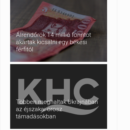
Álrendőrök 14 millió forintot
akartak kicsalni egy békési
férfitól
Többen meghaltak Ukrajnában
az éjszakai orosz
támadásokban