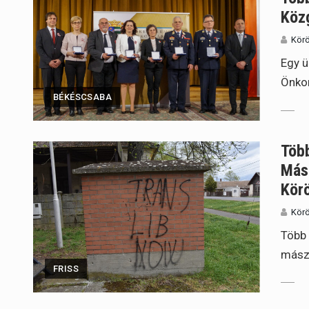
Köz
Körö
Egy ü
Önko
BÉKÉSCSABA
Több
Mász
Kör
Körö
Több 
mászó
FRISS