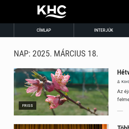
CÍMLAP
INTERJÚK
NAP:
2025. MÁRCIUS 18.
Hétv
Körö
Az éj
felme
FRISS
Több