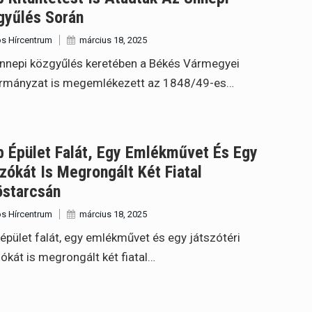
gyűlés Során
s Hírcentrum
március 18, 2025
nnepi közgyűlés keretében a Békés Vármegyei
rmányzat is megemlékezett az 1848/49-es…
 Épület Falát, Egy Emlékművet És Egy
ókát Is Megrongált Két Fiatal
östarcsán
s Hírcentrum
március 18, 2025
épület falát, egy emlékművet és egy játszótéri
kát is megrongált két fiatal…