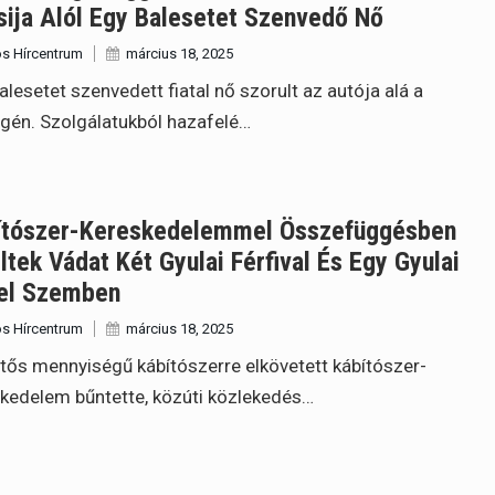
ija Alól Egy Balesetet Szenvedő Nő
s Hírcentrum
március 18, 2025
alesetet szenvedett fiatal nő szorult az autója alá a
gén. Szolgálatukból hazafelé…
ítószer-Kereskedelemmel Összefüggésben
tek Vádat Két Gyulai Férfival És Egy Gyulai
el Szemben
s Hírcentrum
március 18, 2025
tős mennyiségű kábítószerre elkövetett kábítószer-
kedelem bűntette, közúti közlekedés…