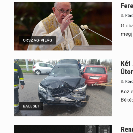
Fere
Körö
Globá
megje
ORSZÁG-VILÁG
Két
Úto
Körö
Közle
Békés
BALESET
Rend