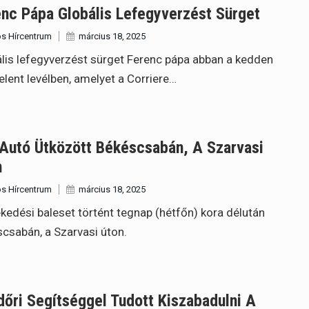
nc Pápa Globális Lefegyverzést Sürget
s Hírcentrum
március 18, 2025
lis lefegyverzést sürget Ferenc pápa abban a kedden
lent levélben, amelyet a Corriere…
 Autó Ütközött Békéscsabán, A Szarvasi
n
s Hírcentrum
március 18, 2025
kedési baleset történt tegnap (hétfőn) kora délután
csabán, a Szarvasi úton.
őri Segítséggel Tudott Kiszabadulni A