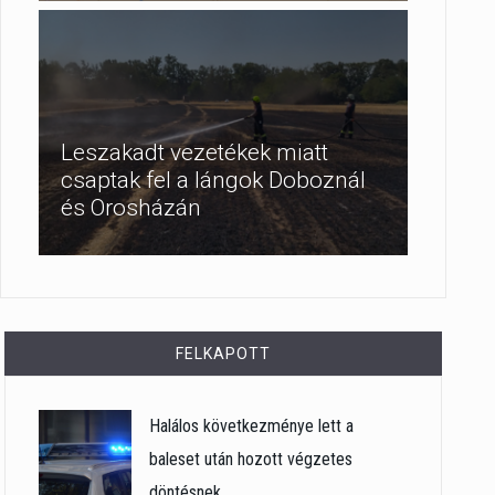
Leszakadt vezetékek miatt
csaptak fel a lángok Doboznál
és Orosházán
FELKAPOTT
Halálos következménye lett a
baleset után hozott végzetes
döntésnek