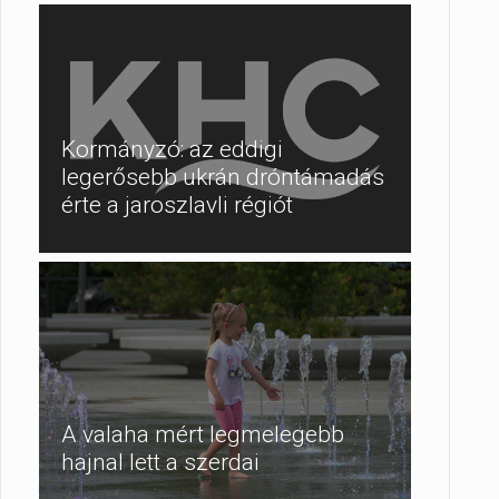
Kormányzó: az eddigi
legerősebb ukrán dróntámadás
érte a jaroszlavli régiót
A valaha mért legmelegebb
hajnal lett a szerdai