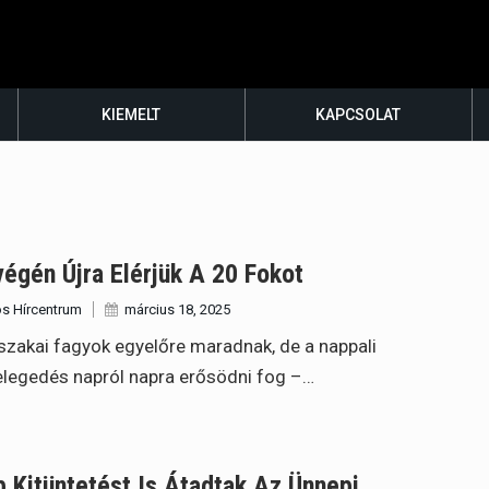
KIEMELT
KAPCSOLAT
égén Újra Elérjük A 20 Fokot
s Hírcentrum
március 18, 2025
szakai fagyok egyelőre maradnak, de a nappali
legedés napról napra erősödni fog –…
 Kitüntetést Is Átadtak Az Ünnepi