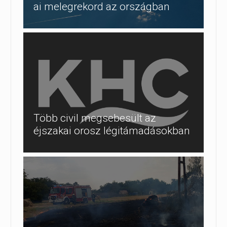
ai melegrekord az országban
Több civil megsebesült az
éjszakai orosz légitámadásokban