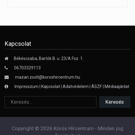
Kapcsolat
Békéscsaba, Bartók B. u. 23/A Fsz. 1.
06703329113
mazan.zsolt@koroshircentrum.hu
Impresszum
|
Kapcsolat
|
Adatvédelem
|
ÁSZF
|
Médiaajánlat
Copyright © 2026 Körös Hírcentrum - Minden jog