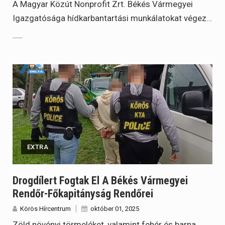
A Magyar Közút Nonprofit Zrt. Békés Vármegyei
Igazgatósága hídkarbantartási munkálatokat végez…
EXTRA
Drogdílert Fogtak El A Békés Vármegyei
Rendőr-Főkapitányság Rendőrei
Körös Hírcentrum
október 01, 2025
Zöld növényi törmeléket, valamint fehér és barna