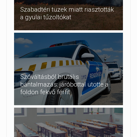
Szabadtéri tüzek miatt riasztották
a gyulai tűzoltókat
Szóváltásból brutális
bántalmazás: járóbottal ütötte a
földön fekvő férfit