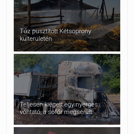
Tűz pusztított Kétsoprony
külterületén
Teljesen kiégett egy nyerges
vontató, a sofőr megsérült