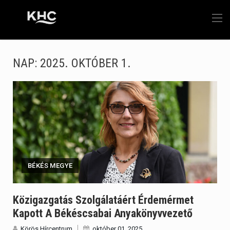
NAP:
2025. OKTÓBER 1.
BÉKÉS MEGYE
Közigazgatás Szolgálatáért Érdemérmet
Kapott A Békéscsabai Anyakönyvvezető
Körös Hírcentrum
október 01, 2025