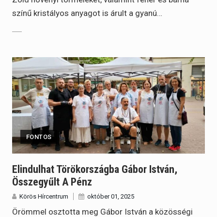
színű kristályos anyagot is árult a gyanú…
FONTOS
Elindulhat Törökországba Gábor István,
Összegyűlt A Pénz
Körös Hírcentrum
október 01, 2025
Örömmel osztotta meg Gábor István a közösségi