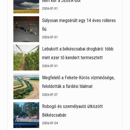
nem kér a JÉGER-ből
2026-07-31
Súlyosan megsérült egy 14 éves rolleres
fiú
2026-07-31
Lebukott a békéscsabai drogbáró: több
mint ezer tő kendert termesztett
2026-07-31
Megfelelő a Fekete-Körös vízminősége,
feloldották a fürdési tilalmat
2026-07-27
Robogó és személyautó ütközött
Békéscsabán
2026-07-24