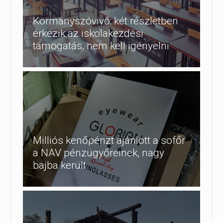
Kormányszóvivő: két részletben
érkezik az iskolakezdési
támogatás, nem kell igényelni
Milliós kenőpénzt ajánlott a sofőr
a NAV pénzügyőreinek, nagy
bajba került