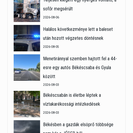
sofőr megsérült
2026-08-06
Halálos következménye lett a baleset
után hozott végzetes döntésnek
2026-08-05
Menetiránnyal szemben hajtott fel a 44-
esre egy autós Békéscsaba és Gyula
között
2026-08-03
Békéscsabán is életbe léptek a
víztakarékossági intézkedések
2026-08-03
Békésben a gazdák elsöprő többsége