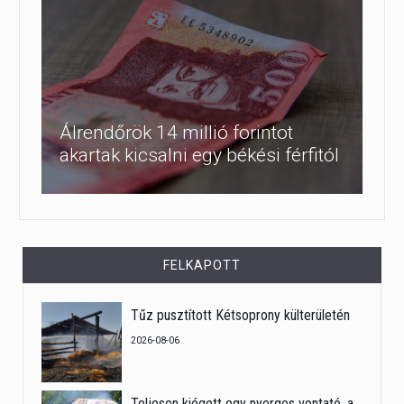
Álrendőrök 14 millió forintot
akartak kicsalni egy békési férfitól
FELKAPOTT
Tűz pusztított Kétsoprony külterületén
2026-08-06
Teljesen kiégett egy nyerges vontató, a