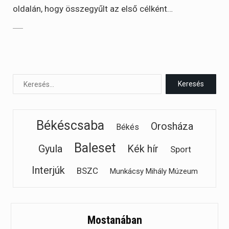
oldalán, hogy összegyűlt az első célként…
Békéscsaba
Orosháza
Békés
Baleset
Gyula
Kék hír
Sport
Interjúk
BSZC
Munkácsy Mihály Múzeum
Mostanában