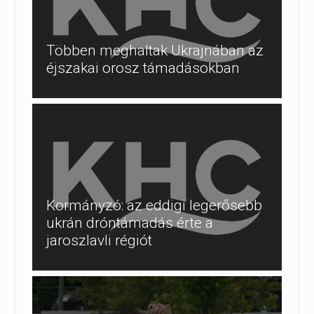
Többen meghaltak Ukrajnában az
éjszakai orosz támadásokban
Kormányzó: az eddigi legerősebb
ukrán dróntámadás érte a
jaroszlavli régiót