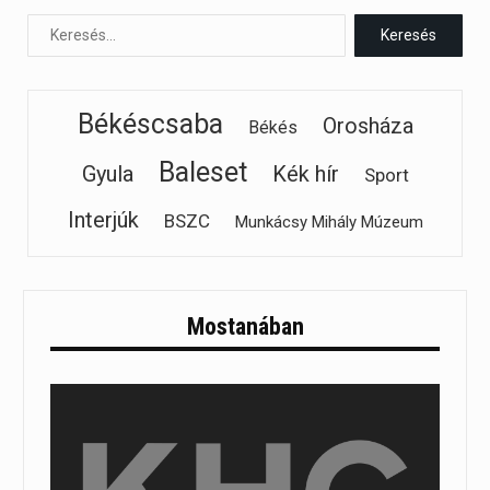
Békéscsaba
Orosháza
Békés
Baleset
Gyula
Kék hír
Sport
Interjúk
BSZC
Munkácsy Mihály Múzeum
Mostanában