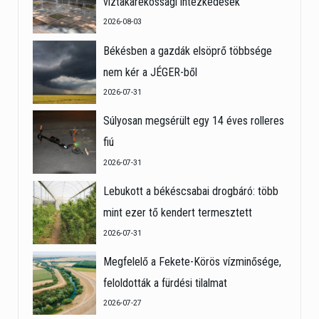
víztakarékossági intézkedések
2026-08-03
Békésben a gazdák elsöprő többsége
nem kér a JÉGER-ből
2026-07-31
Súlyosan megsérült egy 14 éves rolleres
fiú
2026-07-31
Lebukott a békéscsabai drogbáró: több
mint ezer tő kendert termesztett
2026-07-31
Megfelelő a Fekete-Körös vízminősége,
feloldották a fürdési tilalmat
2026-07-27