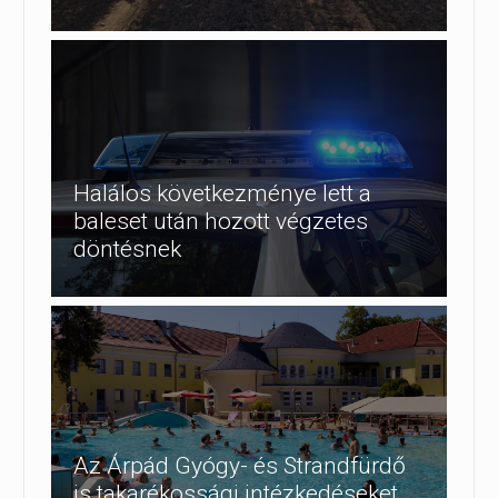
Halálos következménye lett a
baleset után hozott végzetes
döntésnek
Az Árpád Gyógy- és Strandfürdő
is takarékossági intézkedéseket