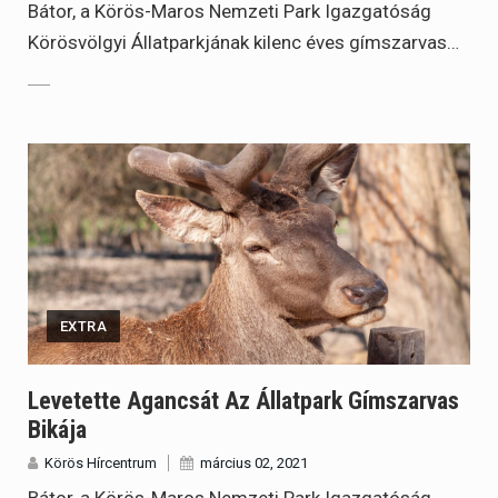
Bátor, a Körös-Maros Nemzeti Park Igazgatóság
Körösvölgyi Állatparkjának kilenc éves gímszarvas…
EXTRA
Levetette Agancsát Az Állatpark Gímszarvas
Bikája
Körös Hírcentrum
március 02, 2021
Bátor, a Körös-Maros Nemzeti Park Igazgatóság