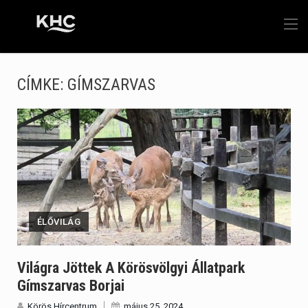
CÍMKE:
GÍMSZARVAS
ÉLŐVILÁG
Világra Jöttek A Körösvölgyi Állatpark
Gímszarvas Borjai
Körös Hírcentrum
május 25, 2024