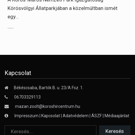
Körösvölgyi Állatparkjában a közelmúltban ismét
egy…
Kapcsolat
Békéscsaba, Bartók B. u. 23/A Fsz. 1.
06703329113
mazan.zsolt@koroshircentrum.hu
Impresszum
|
Kapcsolat
|
Adatvédelem
|
ÁSZF
|
Médiaajánlat