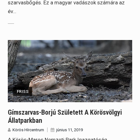
szarvasbőgés. Ez a magyar vadászok számára az
év…
FRISS
Gímszarvas-Borjú Született A Körösvölgyi
Állatparkban
Körös Hírcentrum
június 11, 2019
A Körös-Maros Nemzeti Park Igazgatóság