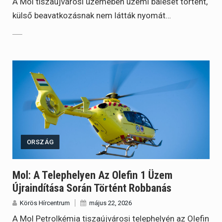
A Mol tiszaújvárosi üzemében üzemi baleset történt,
külső beavatkozásnak nem látták nyomát…
ORSZÁG
Mol: A Telephelyen Az Olefin 1 Üzem
Újraindítása Során Történt Robbanás
Körös Hírcentrum
május 22, 2026
A Mol Petrolkémia tiszaújvárosi telephelyén az Olefin