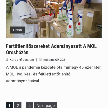
FRISS
Fertőtlenítőszereket Adományozott A MOL
Orosházán
Körös Hírcentrum
március 09, 2021
A MOL a pandémia kezdete óta mintegy 45 ezer liter
MOL Hygi kéz- és felületfertőtlenítő
adományozásával…
Page
Page
Page
1
2
…
4
Next page