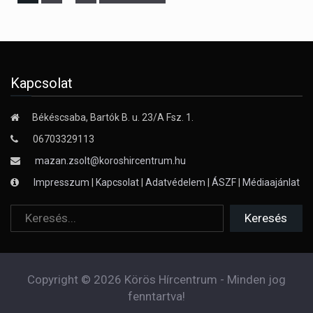
Kapcsolat
Békéscsaba, Bartók B. u. 23/A Fsz. 1.
06703329113
mazan.zsolt@koroshircentrum.hu
Impresszum
|
Kapcsolat
|
Adatvédelem
|
ÁSZF
|
Médiaajánlat
Copyright © 2026 Körös Hírcentrum - Minden jog
fenntartva!