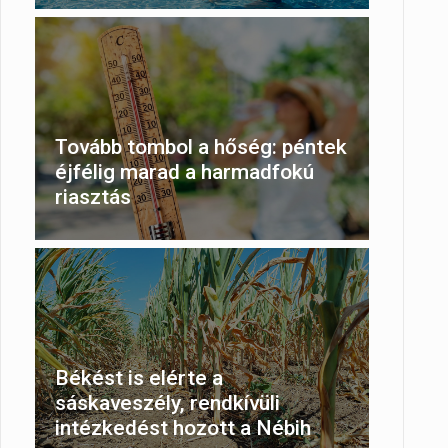
Tovább tombol a hőség: péntek
éjfélig marad a harmadfokú
riasztás
Békést is elérte a
sáskaveszély, rendkívüli
intézkedést hozott a Nébih