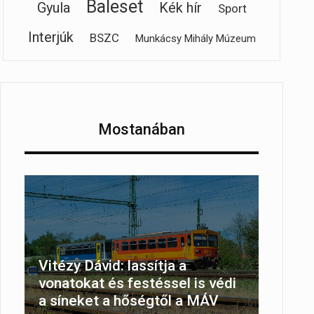
Baleset
Gyula
Kék hír
Sport
Interjúk
BSZC
Munkácsy Mihály Múzeum
Mostanában
Vitézy Dávid: lassítja a
vonatokat és festéssel is védi
a síneket a hőségtől a MÁV