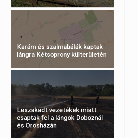
Karám és szalmabálák kaptak
lángra Kétsoprony külterületén
Leszakadt vezetékek miatt
csaptak fel a lángok Doboznál
és Orosházán