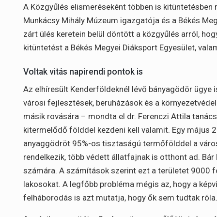
A Közgyűlés elismeréseként többen is kitüntetésben 
Munkácsy Mihály Múzeum igazgatója és a Békés Megy
zárt ülés keretein belül döntött a közgyűlés arról, ho
kitüntetést a Békés Megyei Diáksport Egyesület, valam
Voltak vitás napirendi pontok is
Az elhíresült Kenderföldeknél lévő bányagödör ügye is
városi fejlesztések, beruházások és a környezetvédel
másik rovására – mondta el dr. Ferenczi Attila taná
kitermelődő földdel kezdeni kell valamit. Egy május 2
anyaggödröt 95%-os tisztaságú termőfölddel a város f
rendelkezik, több védett állatfajnak is otthont ad. B
számára. A számítások szerint ezt a területet 9000 fo
lakosokat. A legfőbb probléma mégis az, hogy a képvi
felháborodás is azt mutatja, hogy ők sem tudtak róla