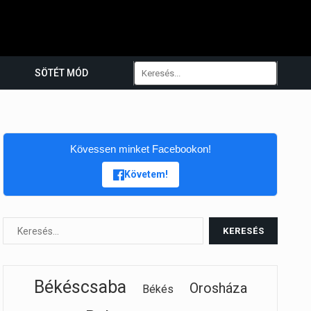
SÖTÉT MÓD
Kövessen minket Facebookon!
Követem!
Békéscsaba
Orosháza
Békés