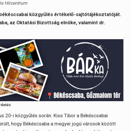
ös Hírcentrum
 békéscsabai közgyűlés értékelő-sajtótájékoztatóját.
ba, az Oktatási Bizottság elnöke, valamint dr.
rdetés
us 20-i közgyűlés során. Kiss Tibor a Békéscsabai
erült, hogy Békéscsaba a megyei jogú városok között