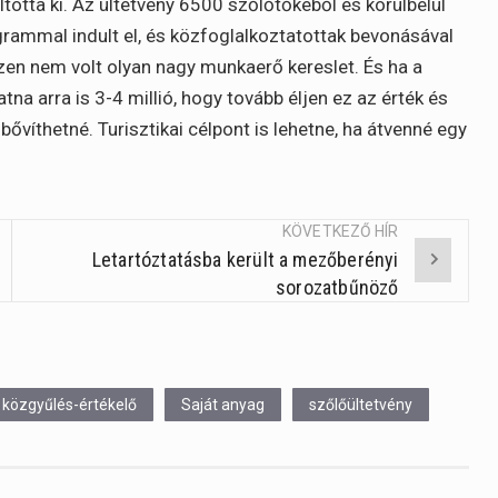
totta ki. Az ültetvény 6500 szőlőtőkéből és körülbelül
rammal indult el, és közfoglalkoztatottak bevonásával
iszen nem volt olyan nagy munkaerő kereslet. És ha a
tna arra is 3-4 millió, hogy tovább éljen ez az érték és
bővíthetné. Turisztikai célpont is lehetne, ha átvenné egy
KÖVETKEZŐ HÍR
Letartóztatásba került a mezőberényi
sorozatbűnöző
közgyűlés-értékelő
Saját anyag
szőlőültetvény