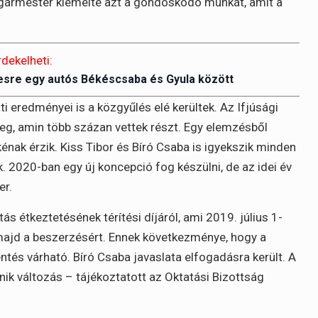
lgármester kiemelte azt a gondoskodó munkát, amit a
rdekelheti:
-esre egy autós Békéscsaba és Gyula között
ti eredményei is a közgyűlés elé kerültek. Az Ifjúsági
eg, amin több százan vettek részt. Egy elemzésből
kénak érzik. Kiss Tibor és Bíró Csaba is igyekszik minden
 2020-ban egy új koncepció fog készülni, de az idei év
er.
s étkeztetésének térítési díjáról, ami 2019. július 1-
el majd a beszerzésért. Ennek következménye, hogy a
ntés várható. Bíró Csaba javaslata elfogadásra került. A
nik változás – tájékoztatott az Oktatási Bizottság