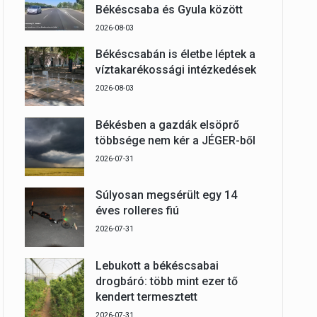
Békéscsaba és Gyula között
2026-08-03
Békéscsabán is életbe léptek a
víztakarékossági intézkedések
2026-08-03
Békésben a gazdák elsöprő
többsége nem kér a JÉGER-ből
2026-07-31
Súlyosan megsérült egy 14
éves rolleres fiú
2026-07-31
Lebukott a békéscsabai
drogbáró: több mint ezer tő
kendert termesztett
2026-07-31