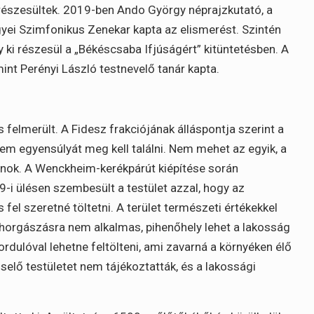
részesültek. 2019-ben Ando György néprajzkutató, a
ei Szimfonikus Zenekar kapta az elismerést. Szintén
gy ki részesül a „Békéscsaba Ifjúságért” kitüntetésben. A
int Perényi László testnevelő tanár kapta.
 felmerült. A Fidesz frakciójának álláspontja szerint a
em egyensúlyát meg kell találni. Nem mehet az egyik, a
csnok. A Wenckheim-kerékpárút kiépítése során
9-i ülésen szembesült a testület azzal, hogy az
el szeretné töltetni. A terület természeti értékekkel
ár horgászásra nem alkalmas, pihenőhely lehet a lakosság
rdulóval lehetne feltölteni, ami zavarná a környéken élő
selő testületet nem tájékoztatták, és a lakossági
.