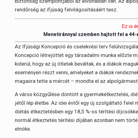
biztonság szempontjából az élvonalban van. Az alpo
rendőrség az ifjúság felvilágosításáért tesz.
Ez is é
Menetiránnyal szemben hajtott fel a 44
Az Ifjúsági Koncepció és cselekvési terv felülvizsgála
Koncepció létrejöttét egy társadalmi munka előzte m
kiderül, hogy az új ötletek beváltak, és a diákok magu
eseményen részt venni, amelyeket a diákok rendeznek.
magasra tette a mércét – mondta el az alpolgármest
A város közgyűlése döntött a gyermekétkeztetés, diétá
jétől lép életbe. Az idei évtől egy új szolgáltató fel
diétás étkeztetésben egy 18,5 %-os térítési díjcsökke
normál étkeztetés térítési díjában azonban nem törté
elnöke.