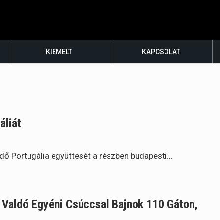
KIEMELT
KAPCSOLAT
áliát
édő Portugália együttesét a részben budapesti…
 Valdó Egyéni Csúccsal Bajnok 110 Gáton,