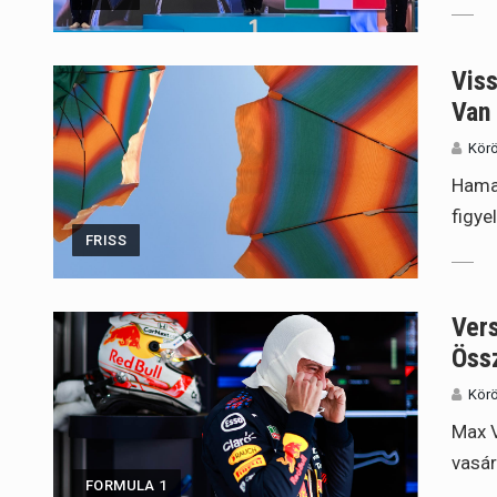
Vis
Van
Körö
Hamar
figye
FRISS
Vers
Öss
Körö
Max V
vasár
FORMULA 1