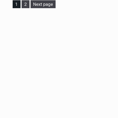
Page
Page
1
2
Next page