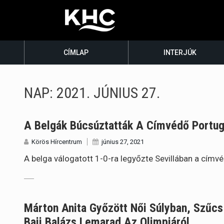
CÍMLAP
INTERJÚK
NAP:
2021. JÚNIUS 27.
A Belgák Búcsúztatták A Címvédő Portug
Körös Hírcentrum
június 27, 2021
A belga válogatott 1-0-ra legyőzte Sevillában a címv
Márton Anita Győzött Női Súlyban, Szűcs
Baji Balázs Lemarad Az Olimpiáról