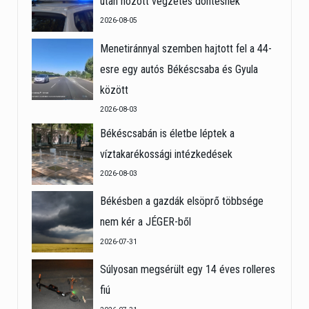
után hozott végzetes döntésnek
2026-08-05
Menetiránnyal szemben hajtott fel a 44-
esre egy autós Békéscsaba és Gyula
között
2026-08-03
Békéscsabán is életbe léptek a
víztakarékossági intézkedések
2026-08-03
Békésben a gazdák elsöprő többsége
nem kér a JÉGER-ből
2026-07-31
Súlyosan megsérült egy 14 éves rolleres
fiú