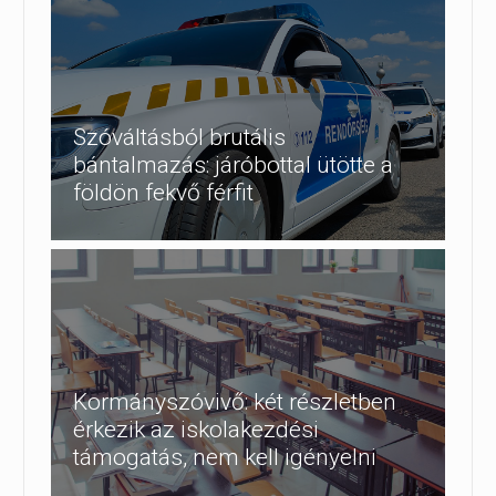
Szóváltásból brutális
bántalmazás: járóbottal ütötte a
földön fekvő férfit
Kormányszóvivő: két részletben
érkezik az iskolakezdési
támogatás, nem kell igényelni