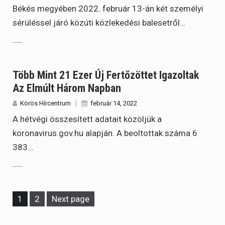
Békés megyében 2022. február 13-án két személyi
sérüléssel járó közúti közlekedési balesetről…
Több Mint 21 Ezer Új Fertőzöttet Igazoltak
Az Elmúlt Három Napban
Körös Hírcentrum
február 14, 2022
A hétvégi összesített adatait közöljük a
koronavirus.gov.hu alapján. A beoltottak száma 6
383…
Page
Page
1
2
Next page