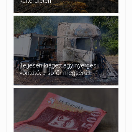
külterületén
Teljesen kiégett egy nyerges
vontató, a sofőr megsérült