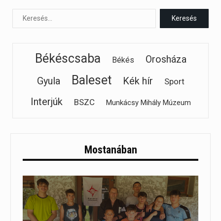
Békéscsaba
Orosháza
Békés
Baleset
Gyula
Kék hír
Sport
Interjúk
BSZC
Munkácsy Mihály Múzeum
Mostanában