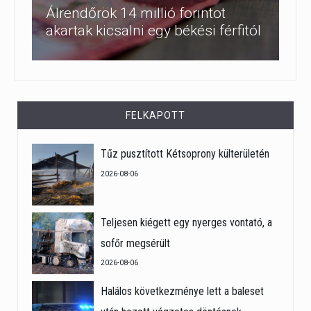
Álrendőrök 14 millió forintot
akartak kicsalni egy békési férfitól
FELKAPOTT
Tűz pusztított Kétsoprony külterületén
2026-08-06
Teljesen kiégett egy nyerges vontató, a
sofőr megsérült
2026-08-06
Halálos következménye lett a baleset