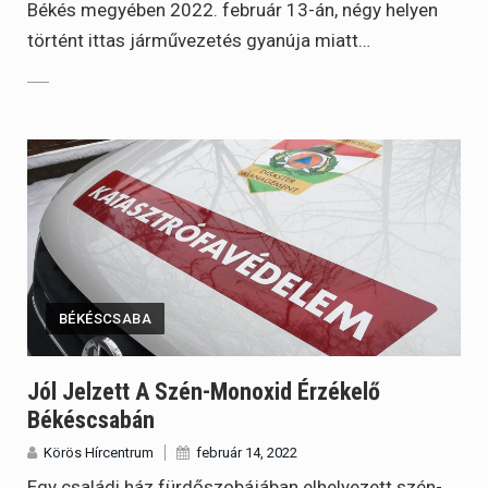
Békés megyében 2022. február 13-án, négy helyen
történt ittas járművezetés gyanúja miatt…
BÉKÉSCSABA
Jól Jelzett A Szén-Monoxid Érzékelő
Békéscsabán
Körös Hírcentrum
február 14, 2022
Egy családi ház fürdőszobájában elhelyezett szén-