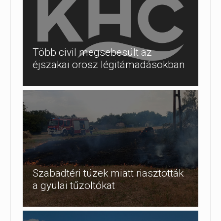
Több civil megsebesült az
éjszakai orosz légitámadásokban
Szabadtéri tüzek miatt riasztották
a gyulai tűzoltókat