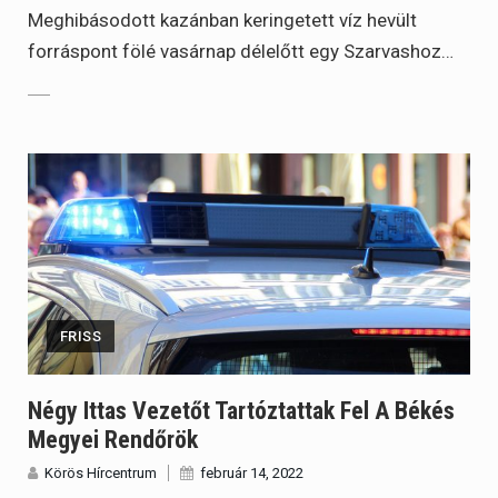
Meghibásodott kazánban keringetett víz hevült
forráspont fölé vasárnap délelőtt egy Szarvashoz…
FRISS
Négy Ittas Vezetőt Tartóztattak Fel A Békés
Megyei Rendőrök
Körös Hírcentrum
február 14, 2022