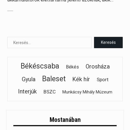
Békéscsaba
Orosháza
Békés
Baleset
Gyula
Kék hír
Sport
Interjúk
BSZC
Munkácsy Mihály Múzeum
Mostanában