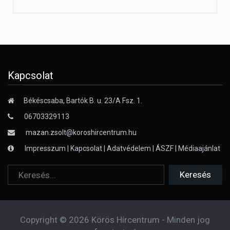
Kapcsolat
Békéscsaba, Bartók B. u. 23/A Fsz. 1.
06703329113
mazan.zsolt@koroshircentrum.hu
Impresszum
|
Kapcsolat
|
Adatvédelem
|
ÁSZF
|
Médiaajánlat
Copyright © 2026 Körös Hírcentrum - Minden jog