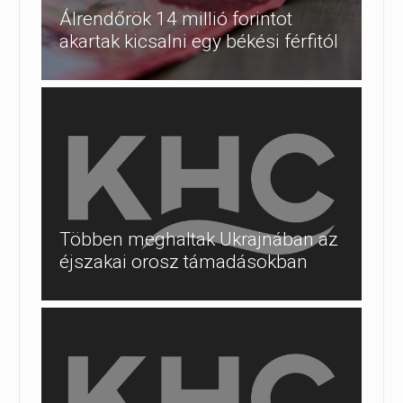
Álrendőrök 14 millió forintot
akartak kicsalni egy békési férfitól
Többen meghaltak Ukrajnában az
éjszakai orosz támadásokban