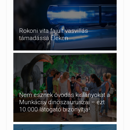
Rokoni vita fajult vasvillás
támadássá Eleken
Nem esznek óvodás kislányokat a
Munkácsy dinoszauruszai – ezt
10.000 látogató bizonyítja!