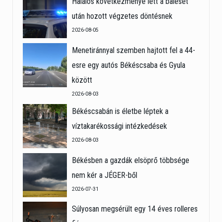
Halálos következménye lett a baleset
után hozott végzetes döntésnek
2026-08-05
Menetiránnyal szemben hajtott fel a 44-
esre egy autós Békéscsaba és Gyula
között
2026-08-03
Békéscsabán is életbe léptek a
víztakarékossági intézkedések
2026-08-03
Békésben a gazdák elsöprő többsége
nem kér a JÉGER-ből
2026-07-31
Súlyosan megsérült egy 14 éves rolleres