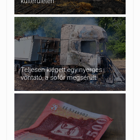
külterületén
Teljesen kiégett egy nyerges
vontató, a sofőr megsérült