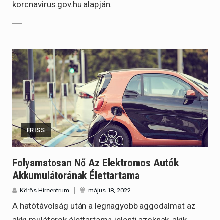
koronavirus.gov.hu alapján.
FRISS
Folyamatosan Nő Az Elektromos Autók
Akkumulátorának Élettartama
Körös Hírcentrum
május 18, 2022
A hatótávolság után a legnagyobb aggodalmat az
akkumulátorok élettartama jelenti azoknak, akik…