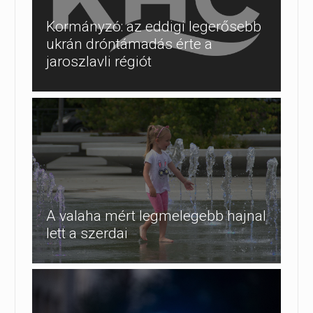
Kormányzó: az eddigi legerősebb
ukrán dróntámadás érte a
jaroszlavli régiót
A valaha mért legmelegebb hajnal
lett a szerdai