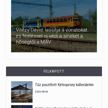
Vitézy Dávid: lassítja a vonatokat
és festéssel is védi a síneket a
hőségtől a MÁV
FELKAPOTT
Tűz pusztított Kétsoprony külterületén
2026-08-06