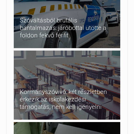
Szóváltásból brutális
bántalmazás: járóbottal ütötte a
földön fekvő férfit
Kormányszóvivő: két részletben
érkezik az iskolakezdési
támogatás, nem kell igényelni