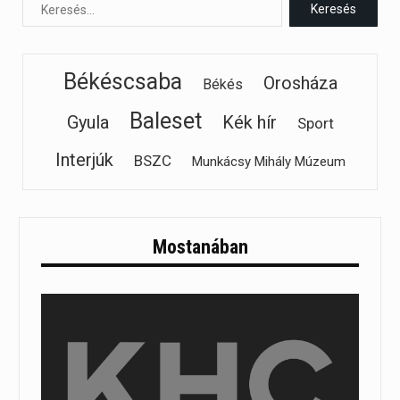
Békéscsaba
Orosháza
Békés
Baleset
Gyula
Kék hír
Sport
Interjúk
BSZC
Munkácsy Mihály Múzeum
Mostanában