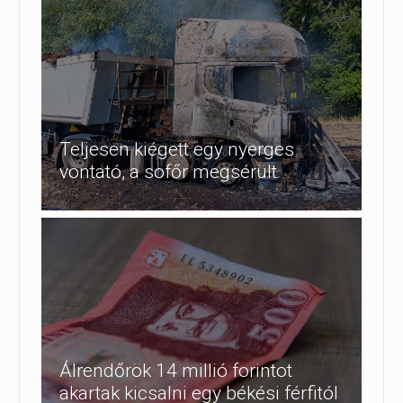
Teljesen kiégett egy nyerges
vontató, a sofőr megsérült
Álrendőrök 14 millió forintot
akartak kicsalni egy békési férfitól