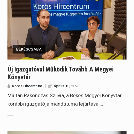
BÉKÉSCSABA
Új Igazgatóval Működik Tovább A Megyei
Könyvtár
Körös Hírcentrum
április 10, 2023
Miután Rakonczás Szilvia, a Békés Megyei Könyvtár
korábbi igazgatója mandátuma lejártával…