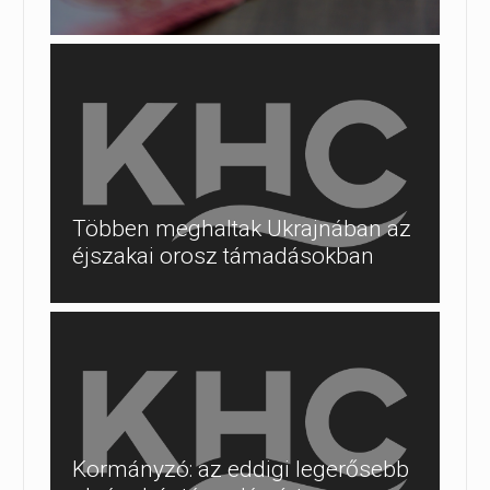
Többen meghaltak Ukrajnában az
éjszakai orosz támadásokban
Kormányzó: az eddigi legerősebb