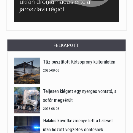
ukrán dróntámadás érte a
jaroszlavli régiót
FELKAPOTT
Tűz pusztított Kétsoprony külterületén
2026-08-06
Teljesen kiégett egy nyerges vontató, a
sofőr megsérült
2026-08-06
Halálos következménye lett a baleset
után hozott végzetes döntésnek