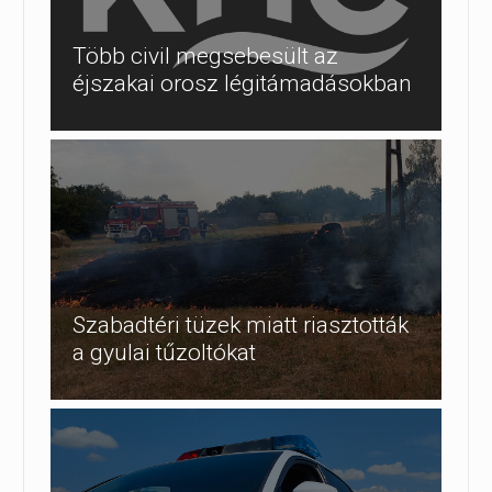
Több civil megsebesült az
éjszakai orosz légitámadásokban
Szabadtéri tüzek miatt riasztották
a gyulai tűzoltókat