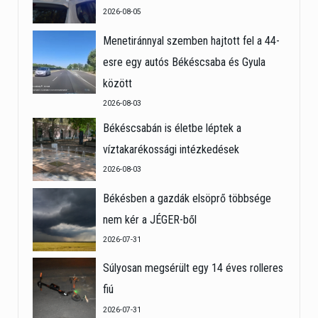
2026-08-05
Menetiránnyal szemben hajtott fel a 44-
esre egy autós Békéscsaba és Gyula
között
2026-08-03
Békéscsabán is életbe léptek a
víztakarékossági intézkedések
2026-08-03
Békésben a gazdák elsöprő többsége
nem kér a JÉGER-ből
2026-07-31
Súlyosan megsérült egy 14 éves rolleres
fiú
2026-07-31