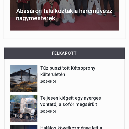
Abasáron találkoztak a harcművész
nagymesterek
FELKAPOTT
Tűz pusztított Kétsoprony
külterületén
2026-08-06
Teljesen kiégett egy nyerges
vontató, a sofőr megsérült
2026-08-06
Halálos következménye lett a