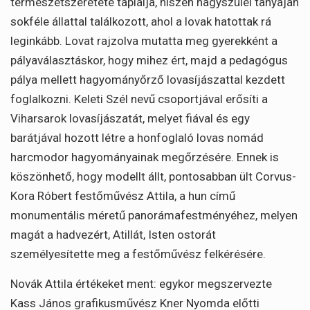
természetszeretete táplálja, hiszen nagyszülei tanyáján
sokféle állattal találkozott, ahol a lovak hatottak rá
leginkább. Lovat rajzolva mutatta meg gyerekként a
pályaválasztáskor, hogy mihez ért, majd a pedagógus
pálya mellett hagyományőrző lovasíjászattal kezdett
foglalkozni. Keleti Szél nevű csoportjával erősíti a
Viharsarok lovasíjászatát, melyet fiával és egy
barátjával hozott létre a honfoglaló lovas nomád
harcmodor hagyományainak megőrzésére. Ennek is
köszönhető, hogy modellt állt, pontosabban ült Corvus-
Kora Róbert festőművész Attila, a hun című
monumentális méretű panorámafestményéhez, melyen
magát a hadvezért, Atillát, Isten ostorát
személyesítette meg a festőművész felkérésére.
Novák Attila értékeket ment: egykor megszervezte
Kass János grafikusművész Kner Nyomda előtti