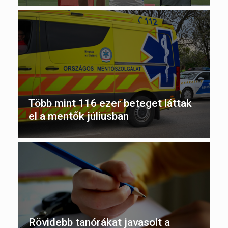
Több mint 116 ezer beteget láttak
el a mentők júliusban
Rövidebb tanórákat javasolt a