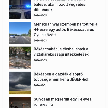
baleset után hozott végzetes
döntésnek
2026-08-05
Menetiránnyal szemben hajtott fel a
44-esre egy autós Békéscsaba és
Gyula között
2026-08-03
Békéscsabán is életbe léptek a
víztakarékossági intézkedések
2026-08-03
Békésben a gazdák elsöprő
többsége nem kér a JÉGER-ből
2026-07-31
Súlyosan megsérült egy 14 éves
rolleres fiú