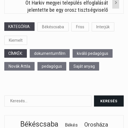
Öt Harkiv megyei település elfoglalását
jelentette be egy orosz tisztségviselő
KATEGÓRIA:
Békéscsaba
Friss
Interjúk
Kiemelt
CÍMKÉK:
dokumentumfilm
kiváló pedagógus
Novák Attila
pedagógus
Saját anyag
Békéscsaba
Orosháza
Békés