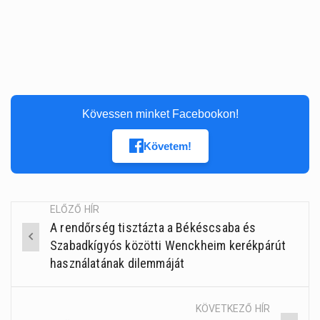
Kövessen minket Facebookon!
Követem!
ELŐZŐ HÍR
A rendőrség tisztázta a Békéscsaba és
Post
Szabadkígyós közötti Wenckheim kerékpárút
navigation
használatának dilemmáját
KÖVETKEZŐ HÍR