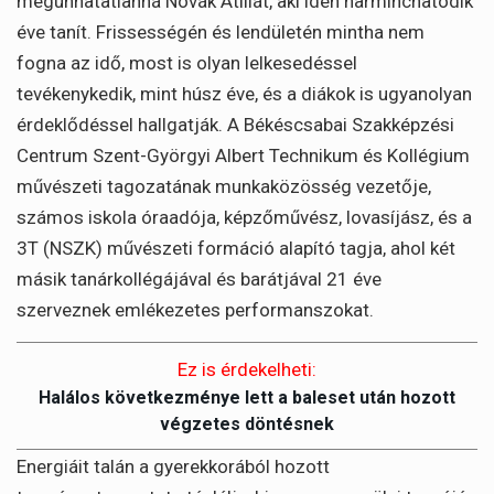
megunhatatlanná Novák Atillát, aki idén harminchatodik
éve tanít. Frissességén és lendületén mintha nem
fogna az idő, most is olyan lelkesedéssel
tevékenykedik, mint húsz éve, és a diákok is ugyanolyan
érdeklődéssel hallgatják. A Békéscsabai Szakképzési
Centrum Szent-Györgyi Albert Technikum és Kollégium
művészeti tagozatának munkaközösség vezetője,
számos iskola óraadója, képzőművész, lovasíjász, és a
3T (NSZK) művészeti formáció alapító tagja, ahol két
másik tanárkollégájával és barátjával 21 éve
szerveznek emlékezetes performanszokat.
Ez is érdekelheti:
Halálos következménye lett a baleset után hozott
végzetes döntésnek
Energiáit talán a gyerekkorából hozott