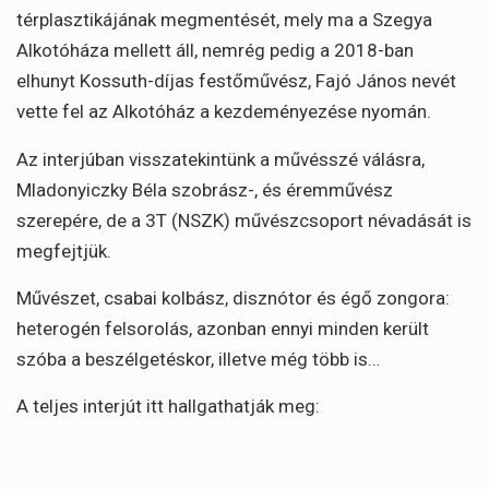
térplasztikájának megmentését, mely ma a Szegya
Alkotóháza mellett áll, nemrég pedig a 2018-ban
elhunyt Kossuth-díjas festőművész, Fajó János nevét
vette fel az Alkotóház a kezdeményezése nyomán.
Az interjúban visszatekintünk a művésszé válásra,
Mladonyiczky Béla szobrász-, és éremművész
szerepére, de a 3T (NSZK) művészcsoport névadását is
megfejtjük.
Művészet, csabai kolbász, disznótor és égő zongora:
heterogén felsorolás, azonban ennyi minden került
szóba a beszélgetéskor, illetve még több is…
A teljes interjút itt hallgathatják meg: