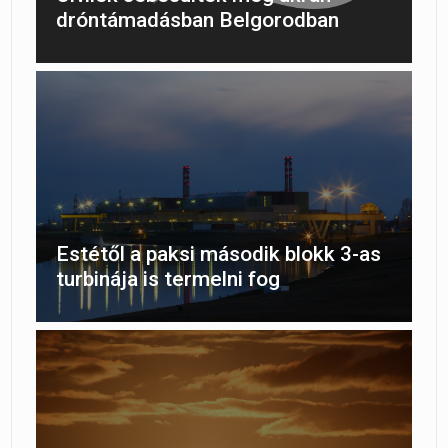
dróntámadásban Belgorodban
Estétől a paksi második blokk 3-as
turbinája is termelni fog