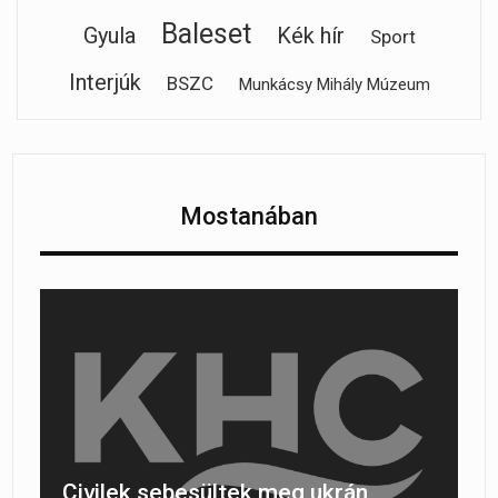
Baleset
Gyula
Kék hír
Sport
Interjúk
BSZC
Munkácsy Mihály Múzeum
Mostanában
Civilek sebesültek meg ukrán