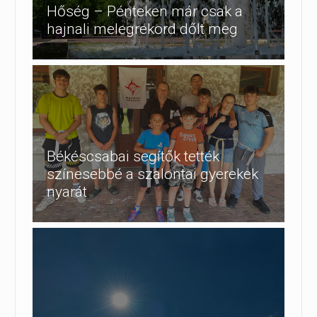
Hőség – Pénteken már csak a
hajnali melegrekord dőlt meg
Békéscsabai segítők tették
színesebbé a szalontai gyerekek
nyarát