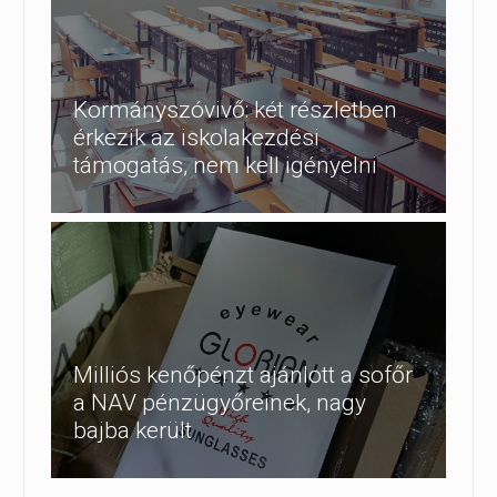
Kormányszóvivő: két részletben
érkezik az iskolakezdési
támogatás, nem kell igényelni
Milliós kenőpénzt ajánlott a sofőr
a NAV pénzügyőreinek, nagy
bajba került