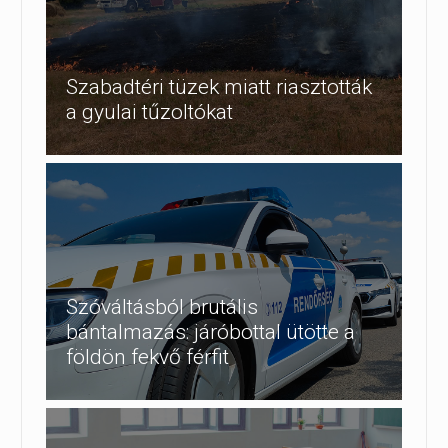
Szabadtéri tüzek miatt riasztották
a gyulai tűzoltókat
Szóváltásból brutális
bántalmazás: járóbottal ütötte a
földön fekvő férfit