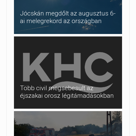
Jócskán megdőlt az augusztus 6-
ai melegrekord az országban
Több civil megsebesült az
éjszakai orosz légitámadásokban