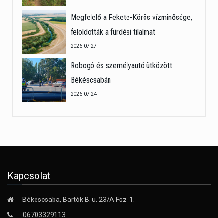
Megfelelő a Fekete-Körös vízminősége,
feloldották a fürdési tilalmat
2026-07-27
Robogó és személyautó ütközött
Békéscsabán
2026-07-24
Kapcsolat
Békéscsaba, Bartók B. u. 23/A Fsz. 1.
06703329113