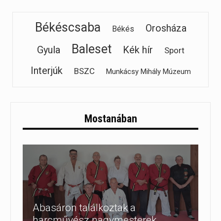
Békéscsaba
Orosháza
Békés
Baleset
Gyula
Kék hír
Sport
Interjúk
BSZC
Munkácsy Mihály Múzeum
Mostanában
Abasáron találkoztak a
harcművész nagymesterek