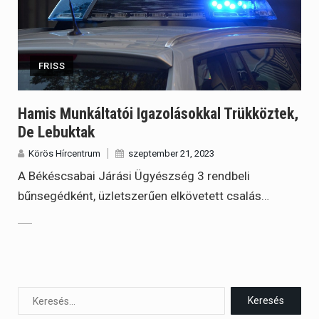
FRISS
Hamis Munkáltatói Igazolásokkal Trükköztek,
De Lebuktak
Körös Hírcentrum
szeptember 21, 2023
A Békéscsabai Járási Ügyészség 3 rendbeli
bűnsegédként, üzletszerűen elkövetett csalás…