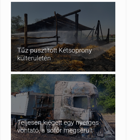
Tűz pusztított Kétsoprony
külterületén
Teljesen kiégett egy nyerges
vontató, a sofőr megsérült