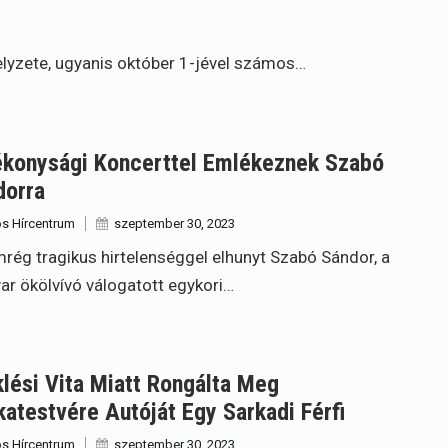
elyzete, ugyanis október 1-jével számos…
ékonysági Koncerttel Emlékeznek Szabó
dorra
s Hírcentrum
szeptember 30, 2023
rég tragikus hirtelenséggel elhunyt Szabó Sándor, a
r ökölvívó válogatott egykori…
lési Vita Miatt Rongálta Meg
atestvére Autóját Egy Sarkadi Férfi
s Hírcentrum
szeptember 30, 2023