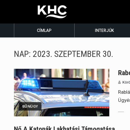
CÍMLAP
INTERJÚK
NAP:
2023. SZEPTEMBER 30.
Rabo
Körö
Rablá
Ügyés
BŰNÜGY
Nő A Katonák Lakhatási Támogatása