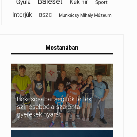
Baleset
Gyula
Kék hír
Sport
Interjúk
BSZC
Munkácsy Mihály Múzeum
Mostanában
Békéscsabai segítők tették
színesebbé a szalontai
gyerekek nyarát