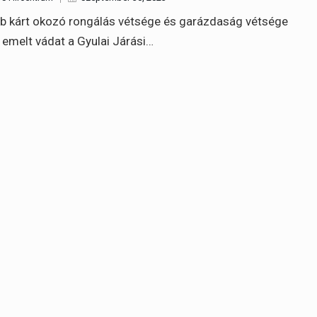
b kárt okozó rongálás vétsége és garázdaság vétsége
 emelt vádat a Gyulai Járási…