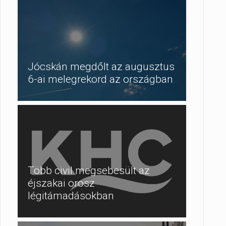
Jócskán megdőlt az augusztus
6-ai melegrekord az országban
Több civil megsebesült az
éjszakai orosz
légitámadásokban