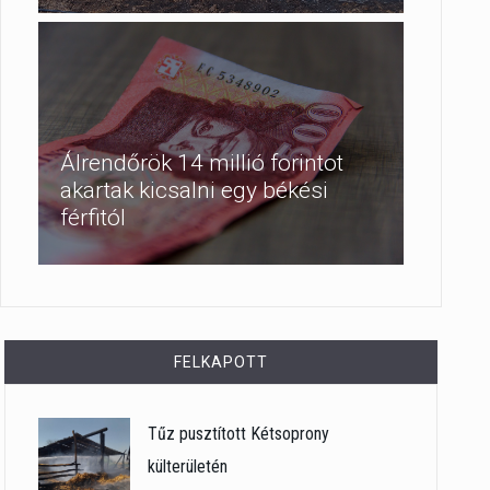
Álrendőrök 14 millió forintot
akartak kicsalni egy békési
férfitól
FELKAPOTT
Tűz pusztított Kétsoprony
külterületén