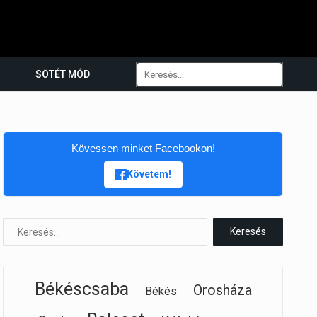
SÖTÉT MÓD
Kövessen minket Facebookon!
Követem!
Békéscsaba
Orosháza
Békés