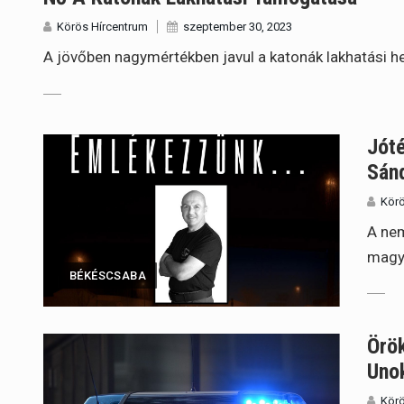
Körös Hírcentrum
szeptember 30, 2023
A jövőben nagymértékben javul a katonák lakhatási h
Jót
Sán
Körö
A nem
magya
BÉKÉSCSABA
Örök
Unok
Körö