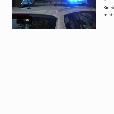
Kiseb
miatt
FRISS