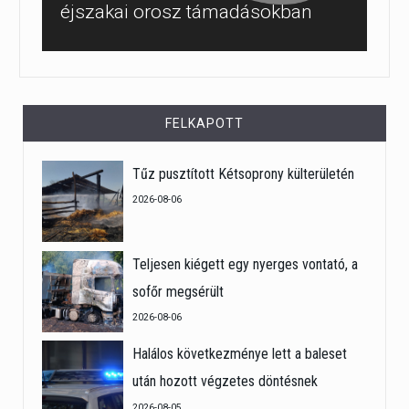
éjszakai orosz támadásokban
FELKAPOTT
Tűz pusztított Kétsoprony külterületén
2026-08-06
Teljesen kiégett egy nyerges vontató, a
sofőr megsérült
2026-08-06
Halálos következménye lett a baleset
után hozott végzetes döntésnek
2026-08-05