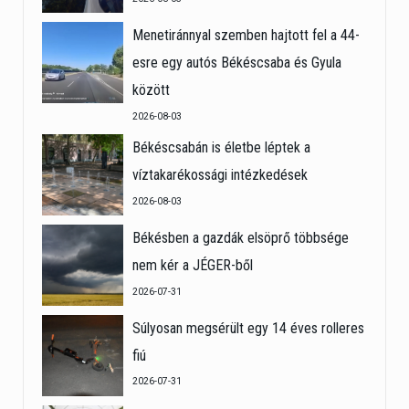
Menetiránnyal szemben hajtott fel a 44-
esre egy autós Békéscsaba és Gyula
között
2026-08-03
Békéscsabán is életbe léptek a
víztakarékossági intézkedések
2026-08-03
Békésben a gazdák elsöprő többsége
nem kér a JÉGER-ből
2026-07-31
Súlyosan megsérült egy 14 éves rolleres
fiú
2026-07-31