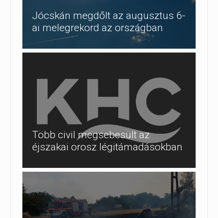
Jócskán megdőlt az augusztus 6-
ai melegrekord az országban
Több civil megsebesült az
éjszakai orosz légitámadásokban