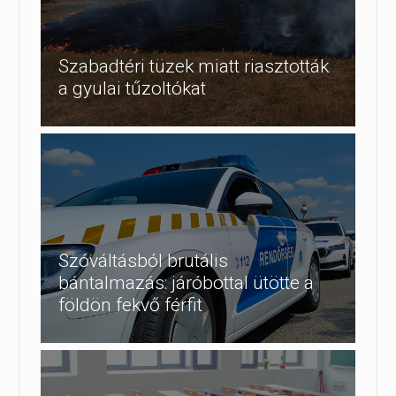
Szabadtéri tüzek miatt riasztották
a gyulai tűzoltókat
Szóváltásból brutális
bántalmazás: járóbottal ütötte a
földön fekvő férfit