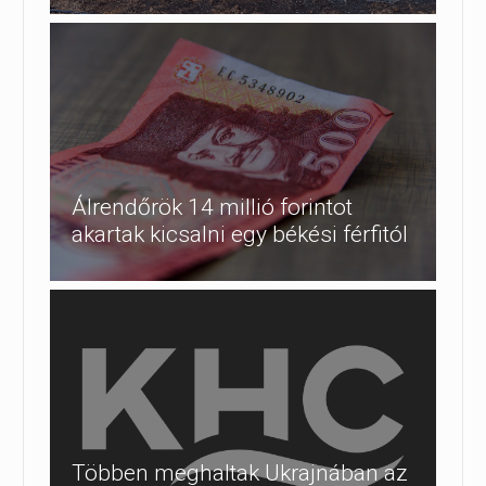
Álrendőrök 14 millió forintot
akartak kicsalni egy békési férfitól
Többen meghaltak Ukrajnában az