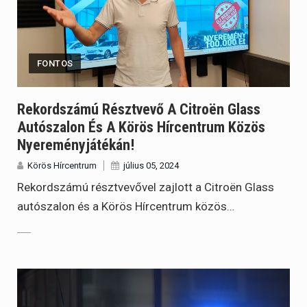
FONTOS
Rekordszámú Résztvevő A Citroën Glass
Autószalon És A Körös Hírcentrum Közös
Nyereményjátékán!
Körös Hírcentrum
július 05, 2024
Rekordszámú résztvevővel zajlott a Citroën Glass
autószalon és a Körös Hírcentrum közös…