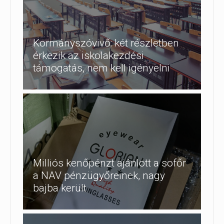
Kormányszóvivő: két részletben
érkezik az iskolakezdési
támogatás, nem kell igényelni
Milliós kenőpénzt ajánlott a sofőr
a NAV pénzügyőreinek, nagy
bajba került