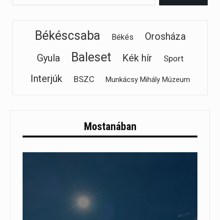
Békéscsaba
Orosháza
Békés
Baleset
Gyula
Kék hír
Sport
Interjúk
BSZC
Munkácsy Mihály Múzeum
Mostanában