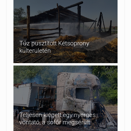
Tűz pusztított Kétsoprony
külterületén
Teljesen kiégett egy nyerges
vontató, a sofőr megsérült