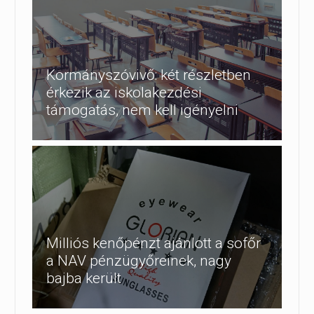
Kormányszóvivő: két részletben
érkezik az iskolakezdési
támogatás, nem kell igényelni
Milliós kenőpénzt ajánlott a sofőr
a NAV pénzügyőreinek, nagy
bajba került