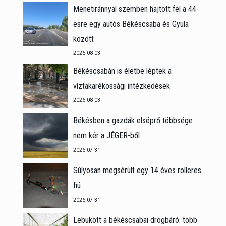
Menetiránnyal szemben hajtott fel a 44-
esre egy autós Békéscsaba és Gyula
között
2026-08-03
Békéscsabán is életbe léptek a
víztakarékossági intézkedések
2026-08-03
Békésben a gazdák elsöprő többsége
nem kér a JÉGER-ből
2026-07-31
Súlyosan megsérült egy 14 éves rolleres
fiú
2026-07-31
Lebukott a békéscsabai drogbáró: több