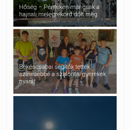
Hőség – Pénteken már csak a
hajnali melegrekord dőlt meg
Békéscsabai segítők tették
színesebbé a szalontai gyerekek
nyarát