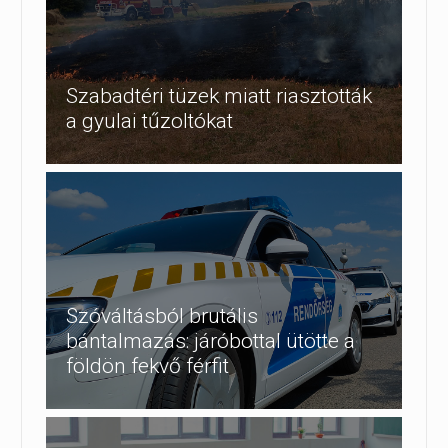
Szabadtéri tüzek miatt riasztották
a gyulai tűzoltókat
Szóváltásból brutális
bántalmazás: járóbottal ütötte a
földön fekvő férfit