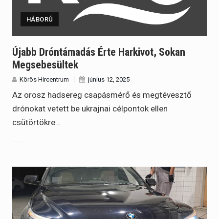
HÁBORÚ
Újabb Dróntámadás Érte Harkivot, Sokan
Megsebesültek
Körös Hírcentrum
június 12, 2025
Az orosz hadsereg csapásmérő és megtévesztő
drónokat vetett be ukrajnai célpontok ellen
csütörtökre…