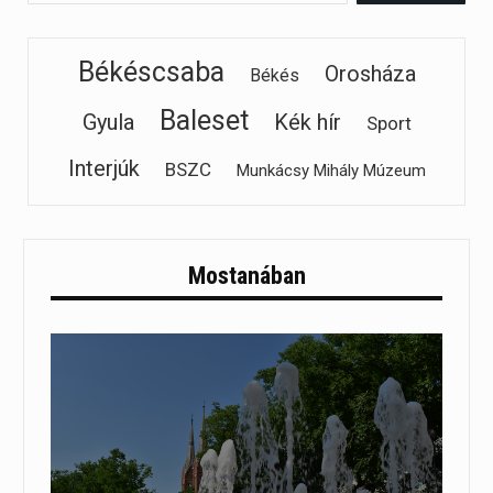
Békéscsaba
Orosháza
Békés
Baleset
Gyula
Kék hír
Sport
Interjúk
BSZC
Munkácsy Mihály Múzeum
Mostanában