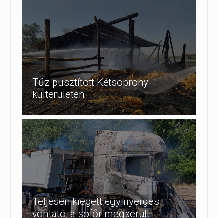
Tűz pusztított Kétsoprony
külterületén
Teljesen kiégett egy nyerges
vontató, a sofőr megsérült