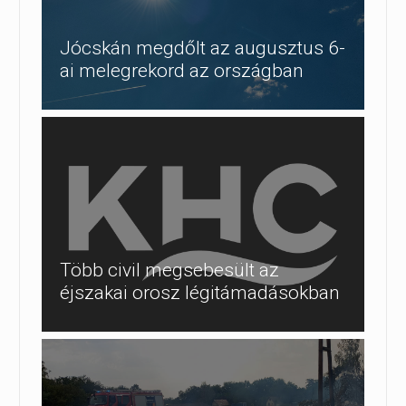
Jócskán megdőlt az augusztus 6-
ai melegrekord az országban
Több civil megsebesült az
éjszakai orosz légitámadásokban