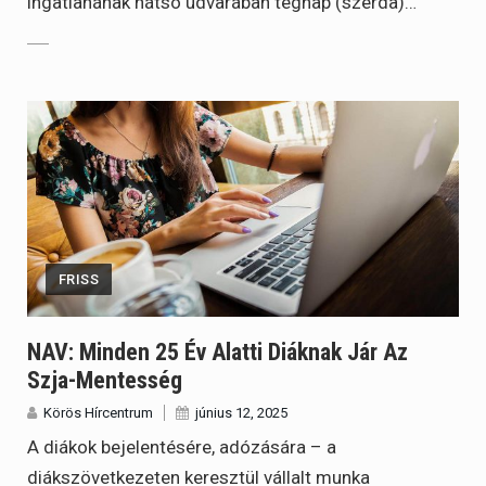
ingatlanának hátsó udvarában tegnap (szerda)…
FRISS
NAV: Minden 25 Év Alatti Diáknak Jár Az
Szja-Mentesség
Körös Hírcentrum
június 12, 2025
A diákok bejelentésére, adózására – a
diákszövetkezeten keresztül vállalt munka