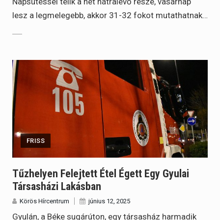
Napsütéssel telik a hét hátralévő része, vasárnap
lesz a legmelegebb, akkor 31-32 fokot mutathatnak…
FRISS
Tűzhelyen Felejtett Étel Égett Egy Gyulai
Társasházi Lakásban
Körös Hírcentrum
június 12, 2025
Gyulán, a Béke sugárúton, egy társasház harmadik