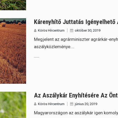
Kárenyhítő Juttatás Igényelhető
Körös Hírcentrum
október 30, 2019
Megjelent az agrárminiszter agrárkár-eny
aszályközleménye.…
Az Aszálykár Enyhítésére Az Ön
Körös Hírcentrum
június 20, 2019
Magyarországon az aszálykár igen komoly