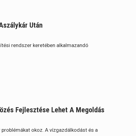
 Aszálykár Után
hítési rendszer keretében alkalmazandó
tözés Fejlesztése Lehet A Megoldás
 problémákat okoz. A vízgazdálkodást és a