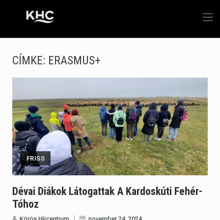
CÍMKE:
ERASMUS+
FRISS
Dévai Diákok Látogattak A Kardoskúti Fehér-
Tóhoz
Körös Hírcentrum
november 24, 2024