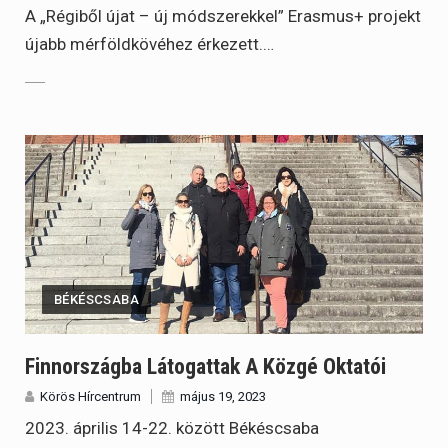
A „Régiből újat – új módszerekkel” Erasmus+ projekt
újabb mérföldkövéhez érkezett.…
BÉKÉSCSABA
Finnországba Látogattak A Közgé Oktatói
Körös Hírcentrum
május 19, 2023
2023. április 14-22. között Békéscsaba