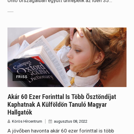
Unió országaiban együtt ünnepelik az idén 35…
FRISS
Akár 60 Ezer Forinttal Is Több Ösztöndíjat
Kaphatnak A Külföldön Tanuló Magyar
Hallgatók
Körös Hírcentrum
augusztus 08, 2022
A jövőben havonta akár 60 ezer forinttal is több