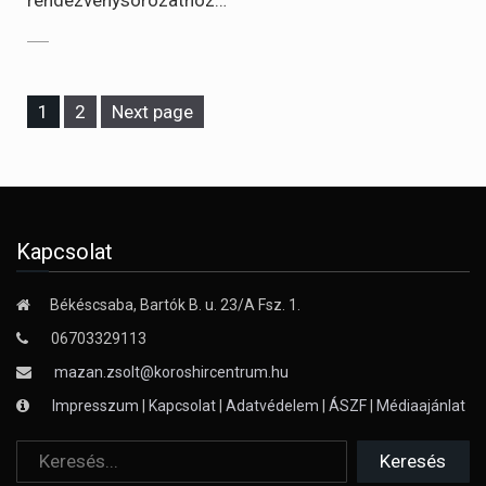
Page
Page
1
2
Next page
Kapcsolat
Békéscsaba, Bartók B. u. 23/A Fsz. 1.
06703329113
mazan.zsolt@koroshircentrum.hu
Impresszum
|
Kapcsolat
|
Adatvédelem
|
ÁSZF
|
Médiaajánlat