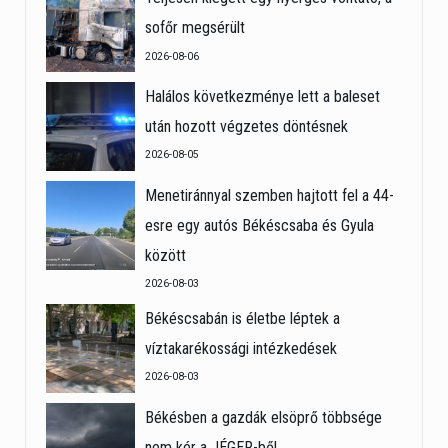
sofőr megsérült
2026-08-06
Halálos következménye lett a baleset
után hozott végzetes döntésnek
2026-08-05
Menetiránnyal szemben hajtott fel a 44-
esre egy autós Békéscsaba és Gyula
között
2026-08-03
Békéscsabán is életbe léptek a
víztakarékossági intézkedések
2026-08-03
Békésben a gazdák elsöprő többsége
nem kér a JÉGER-ből