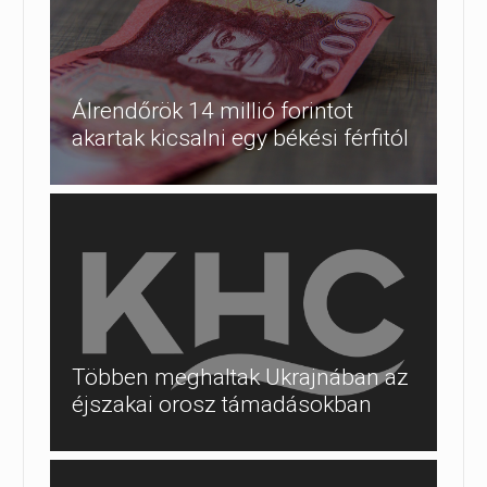
Álrendőrök 14 millió forintot
akartak kicsalni egy békési férfitól
Többen meghaltak Ukrajnában az
éjszakai orosz támadásokban