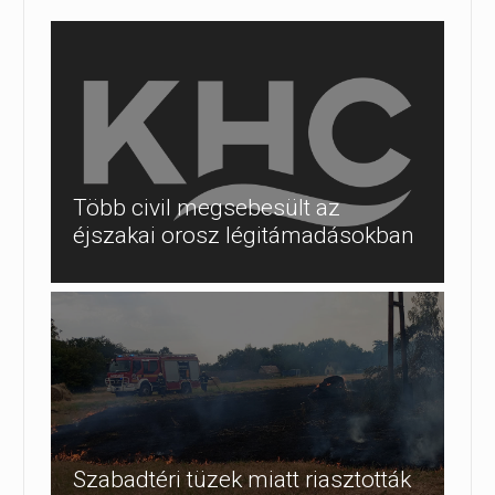
Több civil megsebesült az
éjszakai orosz légitámadásokban
Szabadtéri tüzek miatt riasztották