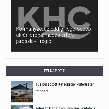
Kormányzó: az eddigi legerősebb
ukrán dróntámadás érte a
jaroszlavli régiót
FELKAPOTT
Tűz pusztított Kétsoprony külterületén
2026-08-06
Teljesen kiégett egy nyerges vontató, a