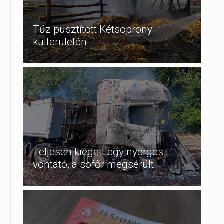
Tűz pusztított Kétsoprony
külterületén
Teljesen kiégett egy nyerges
vontató, a sofőr megsérült