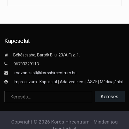
Kapcsolat
Békéscsaba, Bartók B. u. 23/A Fsz. 1.
06703329113
mazan.zsolt@koroshircentrum.hu
Impresszum
|
Kapcsolat
|
Adatvédelem
|
ÁSZF
|
Médiaajánlat
Copyright © 2026 Körös Hírcentrum - Minden jog
fenntartva!