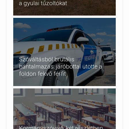
a gyulai tűzoltókat
Szóváltásból brutális
bántalmazás: járóbottal ütötte a
földön fekvő férfit
Kormányszóvivő: két részletben