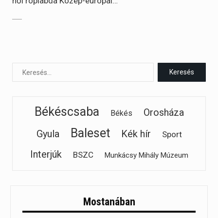
női röplabda Közép-európai…
Békéscsaba
Orosháza
Békés
Baleset
Gyula
Kék hír
Sport
Interjúk
BSZC
Munkácsy Mihály Múzeum
Mostanában