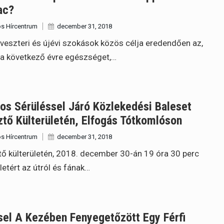
ac?
s Hírcentrum
december 31, 2018
lveszteri és újévi szokások közös célja eredendően az,
a következő évre egészséget,…
os Sérüléssel Járó Közlekedési Baleset
tő Külterületén, Elfogás Tótkomlóson
s Hírcentrum
december 31, 2018
ő külterületén, 2018. december 30-án 19 óra 30 perc
 letért az útról és fának…
el A Kezében Fenyegetőzött Egy Férfi