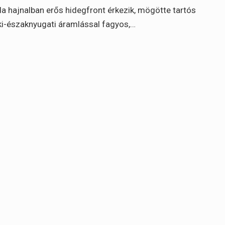
a hajnalban erős hidegfront érkezik, mögötte tartós
i-északnyugati áramlással fagyos,…