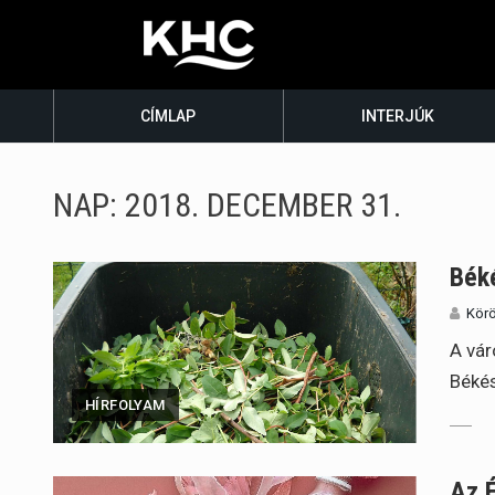
CÍMLAP
INTERJÚK
NAP:
2018. DECEMBER 31.
Béké
Körö
A vár
Békés
HÍRFOLYAM
Az 