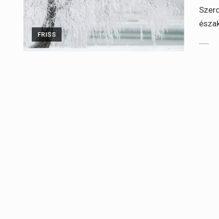
Szerd
észak
FRISS