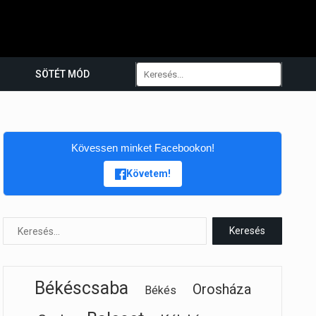
SÖTÉT MÓD
Kövessen minket Facebookon!
Követem!
Békéscsaba
Orosháza
Békés