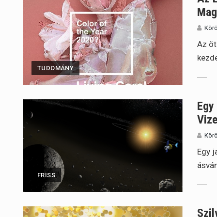
Mag
Körö
Az öt
kezd
TUDOMÁNY
Egy
Vize
Körö
Egy j
ásvá
FRISS
Szil