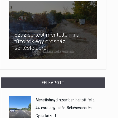
Száz sertést mentettek ki a
tűzoltók egy orosházi
sertéstelepről
FELKAPOTT
Menetiránnyal szemben hajtott fel a
44-esre egy autós Békéscsaba és
Gyula között