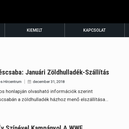
KIEMELT
KAPCSOLAT
scsaba: Januári Zöldhulladék-Szállítás
s Hírcentrum
december 31, 2018
os honlapján olvasható információk szerint
csabán a zöldhulladék házhoz menő elszállítása…
Év Színével Kampányol A WWF