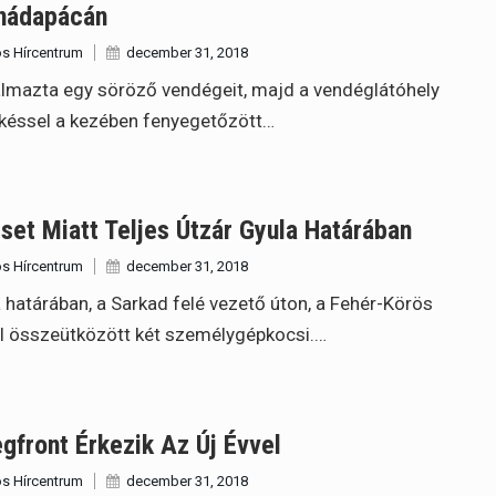
nádapácán
s Hírcentrum
december 31, 2018
lmazta egy söröző vendégeit, majd a vendéglátóhely
 késsel a kezében fenyegetőzött…
set Miatt Teljes Útzár Gyula Határában
s Hírcentrum
december 31, 2018
 határában, a Sarkad felé vezető úton, a Fehér-Körös
l összeütközött két személygépkocsi.…
gfront Érkezik Az Új Évvel
s Hírcentrum
december 31, 2018