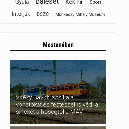
Baleset
Gyula
Kék hír
Sport
Interjúk
BSZC
Munkácsy Mihály Múzeum
Mostanában
Vitézy Dávid: lassítja a
vonatokat és festéssel is védi a
síneket a hőségtől a MÁV