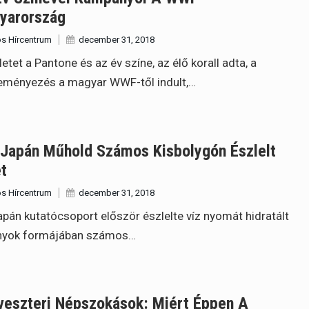
yarország
s Hírcentrum
december 31, 2018
letet a Pantone és az év színe, az élő korall adta, a
eményezés a magyar WWF-től indult,…
 Japán Műhold Számos Kisbolygón Észlelt
t
s Hírcentrum
december 31, 2018
apán kutatócsoport először észlelte víz nyomát hidratált
nyok formájában számos…
veszteri Népszokások: Miért Éppen A