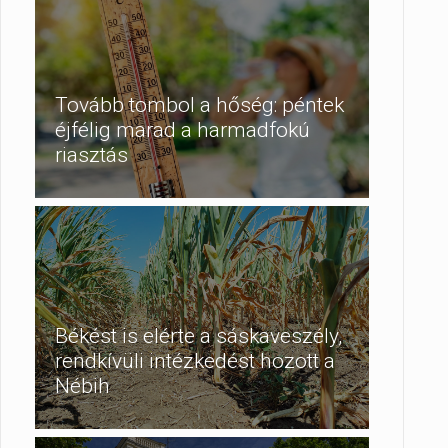
Tovább tombol a hőség: péntek
éjfélig marad a harmadfokú
riasztás
Békést is elérte a sáskaveszély,
rendkívüli intézkedést hozott a
Nébih