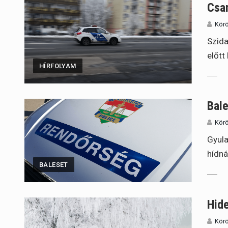
Csa
Körö
Szida
előtt
HÍRFOLYAM
Bale
Körö
Gyula
hídná
BALESET
Hide
Körö