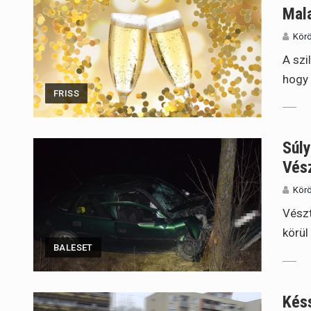
Mal
Körö
A szi
hogy 
FRISS
Súly
Vész
Körö
Vészt
körül
BALESET
Késs