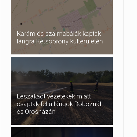
Karám és szalmabálák kaptak
lángra Kétsoprony külterületén
Leszakadt vezetékek miatt
csaptak fel a lángok Doboznál
és Orosházán